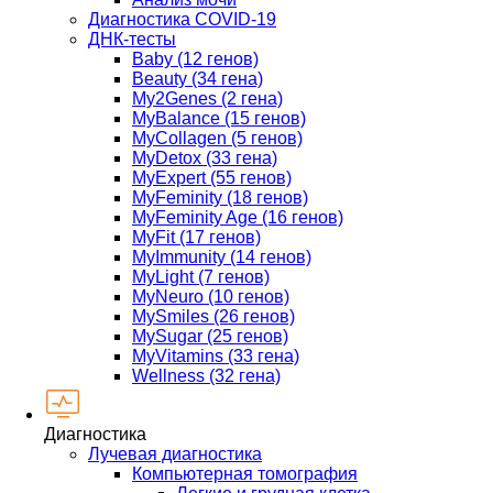
Диагностика COVID-19
ДНК-тесты
Baby (12 генов)
Beauty (34 гена)
My2Genes (2 гена)
MyBalance (15 генов)
MyCollagen (5 генов)
MyDetox (33 гена)
MyExpert (55 генов)
MyFeminity (18 генов)
MyFeminity Age (16 генов)
MyFit (17 генов)
MyImmunity (14 генов)
MyLight (7 генов)
MyNeuro (10 генов)
MySmiles (26 генов)
MySugar (25 генов)
MyVitamins (33 гена)
Wellness (32 гена)
Диагностика
Лучевая диагностика
Компьютерная томография