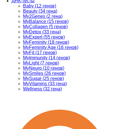
ДНК-тесты
Baby (12 генов)
Beauty (34 гена)
My2Genes (2 гена)
MyBalance (15 генов)
MyCollagen (5 генов)
MyDetox (33 гена)
MyExpert (55 генов)
MyFeminity (18 генов)
MyFeminity Age (16 генов)
MyFit (17 генов)
MyImmunity (14 генов)
MyLight (7 генов)
MyNeuro (10 генов)
MySmiles (26 генов)
MySugar (25 генов)
MyVitamins (33 гена)
Wellness (32 гена)