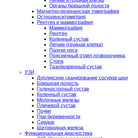
Легкие и грудная клетка
Органы брюшной полости
Магнитно-резонансная томография
Остеоденситометрия
Рентген и маммография
Маммография
Рентген
Коленный сустав
Легкие (грудная клетка)
Пазухи носа
Поясничный отдел позвоночника
Стопа
Тазобедренный сустав
УЗИ
Дуплексное сканирование сосудов шеи
Брюшная полость
Голеностопный сустав
Коленный сустав
Молочные железы
Плечевой сустав
Почки
При беременности
Сердце
Щитовидная железа
Функциональная диагностика