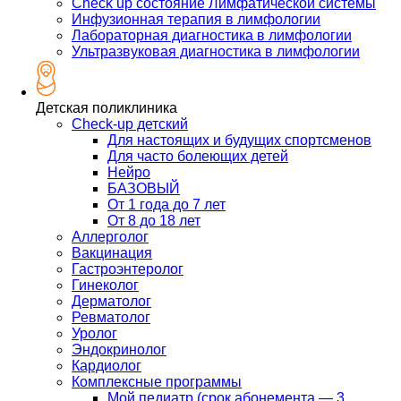
Check up состояние Лимфатической системы
Инфузионная терапия в лимфологии
Лабораторная диагностика в лимфологии
Ультразвуковая диагностика в лимфологии
Детская поликлиника
Check-up детский
Для настоящих и будущих спортсменов
Для часто болеющих детей
Нейро
БАЗОВЫЙ
От 1 года до 7 лет
От 8 до 18 лет
Аллерголог
Вакцинация
Гастроэнтеролог
Гинеколог
Дерматолог
Ревматолог
Уролог
Эндокринолог
Кардиолог
Комплексные программы
Мой педиатр (срок абонемента — 3