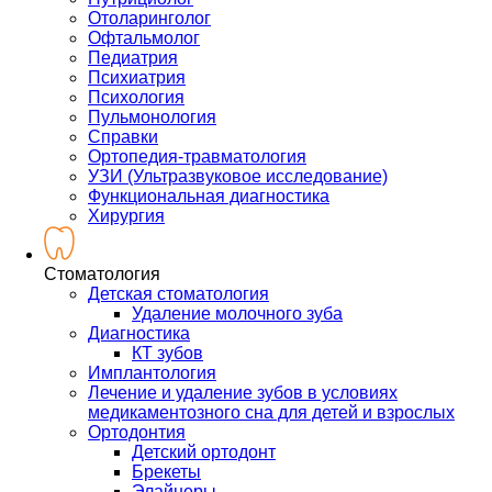
Отоларинголог
Офтальмолог
Педиатрия
Психиатрия
Психология
Пульмонология
Справки
Ортопедия-травматология
УЗИ (Ультразвуковое исследование)
Функциональная диагностика
Хирургия
Стоматология
Детская стоматология
Удаление молочного зуба
Диагностика
КТ зубов
Имплантология
Лечение и удаление зубов в условиях
медикаментозного сна для детей и взрослых
Ортодонтия
Детский ортодонт
Брекеты
Элайнеры