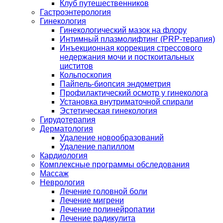
Клуб путешественников
Гастроэнтерология
Гинекология
Гинекологический мазок на флору
Интимный плазмолифтинг (PRP-терапия)
Инъекционная коррекция стрессового
недержания мочи и посткоитальных
циститов
Кольпоскопия
Пайпель-биопсия эндометрия
Профилактический осмотр у гинеколога
Установка внутриматочной спирали
Эстетическая гинекология
Гирудотерапия
Дерматология
Удаление новообразований
Удаление папиллом
Кардиология
Комплексные программы обследования
Массаж
Неврология
Лечение головной боли
Лечение мигрени
Лечение полинейропатии
Лечение радикулита