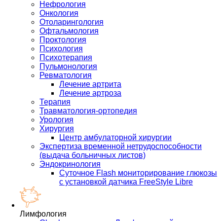
Нефрология
Онкология
Отоларингология
Офтальмология
Проктология
Психология
Психотерапия
Пульмонология
Ревматология
Лечение артрита
Лечение артроза
Терапия
Травматология-ортопедия
Урология
Хирургия
Центр амбулаторной хирургии
Экспертиза временной нетрудоспособности
(выдача больничных листов)
Эндокринология
Суточное Flash мониторирование глюкозы
с установкой датчика FreeStyle Libre
Лимфология