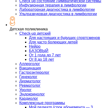
Check up состояние Лимфатической системы
Инфузионная терапия в лимфологии
Лабораторная диагностика в лимфологии
Ультразвуковая диагностика в лимфологии
Детская поликлиника
Check-up детский
Для настоящих и будущих спортсменов
Для часто болеющих детей
Нейро
БАЗОВЫЙ
От 1 года до 7 лет
От 8 до 18 лет
Аллерголог
Вакцинация
Гастроэнтеролог
Гинеколог
Дерматолог
Ревматолог
Уролог
Эндокринолог
Кардиолог
Комплексные программы
Мой педиатр (срок абонемента — 3