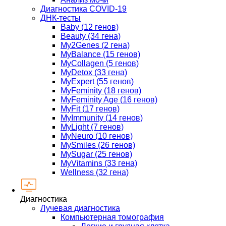
Диагностика COVID-19
ДНК-тесты
Baby (12 генов)
Beauty (34 гена)
My2Genes (2 гена)
MyBalance (15 генов)
MyCollagen (5 генов)
MyDetox (33 гена)
MyExpert (55 генов)
MyFeminity (18 генов)
MyFeminity Age (16 генов)
MyFit (17 генов)
MyImmunity (14 генов)
MyLight (7 генов)
MyNeuro (10 генов)
MySmiles (26 генов)
MySugar (25 генов)
MyVitamins (33 гена)
Wellness (32 гена)
Диагностика
Лучевая диагностика
Компьютерная томография