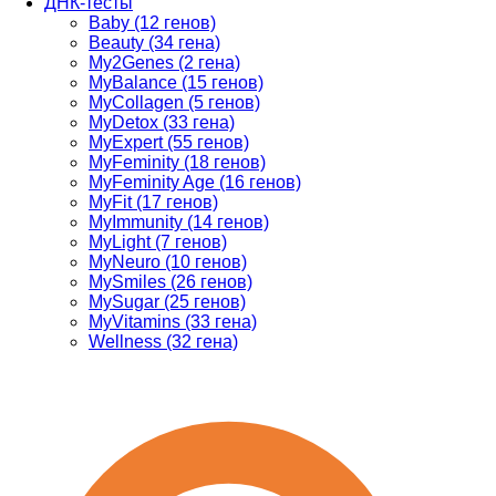
ДНК-тесты
Baby (12 генов)
Beauty (34 гена)
My2Genes (2 гена)
MyBalance (15 генов)
MyCollagen (5 генов)
MyDetox (33 гена)
MyExpert (55 генов)
MyFeminity (18 генов)
MyFeminity Age (16 генов)
MyFit (17 генов)
MyImmunity (14 генов)
MyLight (7 генов)
MyNeuro (10 генов)
MySmiles (26 генов)
MySugar (25 генов)
MyVitamins (33 гена)
Wellness (32 гена)