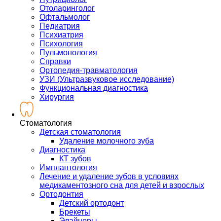
Отоларинголог
Офтальмолог
Педиатрия
Психиатрия
Психология
Пульмонология
Справки
Ортопедия-травматология
УЗИ (Ультразвуковое исследование)
Функциональная диагностика
Хирургия
Стоматология
Детская стоматология
Удаление молочного зуба
Диагностика
КТ зубов
Имплантология
Лечение и удаление зубов в условиях
медикаментозного сна для детей и взрослых
Ортодонтия
Детский ортодонт
Брекеты
Элайнеры