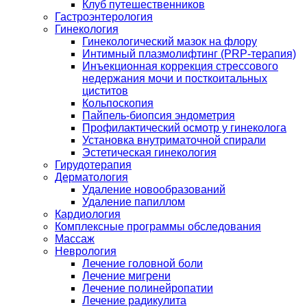
Клуб путешественников
Гастроэнтерология
Гинекология
Гинекологический мазок на флору
Интимный плазмолифтинг (PRP-терапия)
Инъекционная коррекция стрессового
недержания мочи и посткоитальных
циститов
Кольпоскопия
Пайпель-биопсия эндометрия
Профилактический осмотр у гинеколога
Установка внутриматочной спирали
Эстетическая гинекология
Гирудотерапия
Дерматология
Удаление новообразований
Удаление папиллом
Кардиология
Комплексные программы обследования
Массаж
Неврология
Лечение головной боли
Лечение мигрени
Лечение полинейропатии
Лечение радикулита