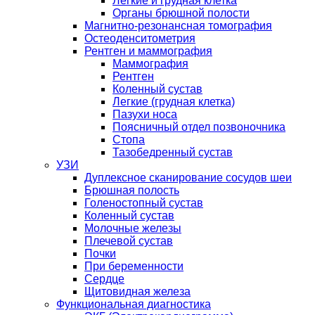
Легкие и грудная клетка
Органы брюшной полости
Магнитно-резонансная томография
Остеоденситометрия
Рентген и маммография
Маммография
Рентген
Коленный сустав
Легкие (грудная клетка)
Пазухи носа
Поясничный отдел позвоночника
Стопа
Тазобедренный сустав
УЗИ
Дуплексное сканирование сосудов шеи
Брюшная полость
Голеностопный сустав
Коленный сустав
Молочные железы
Плечевой сустав
Почки
При беременности
Сердце
Щитовидная железа
Функциональная диагностика