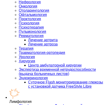
Нефрология
Онкология
Отоларингология
Офтальмология
Проктология
Психология
Психотерапия
Пульмонология
Ревматология
Лечение артрита
Лечение артроза
Терапия
Травматология-ортопедия
Урология
Хирургия
Центр амбулаторной хирургии
Экспертиза временной нетрудоспособности
(выдача больничных листов)
Эндокринология
Суточное Flash мониторирование глюкозы
с установкой датчика FreeStyle Libre
Лимфология