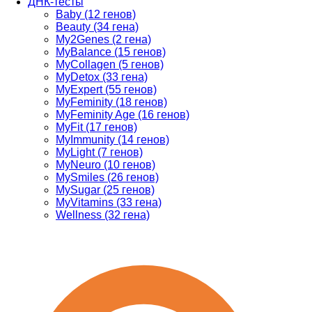
ДНК-тесты
Baby (12 генов)
Beauty (34 гена)
My2Genes (2 гена)
MyBalance (15 генов)
MyCollagen (5 генов)
MyDetox (33 гена)
MyExpert (55 генов)
MyFeminity (18 генов)
MyFeminity Age (16 генов)
MyFit (17 генов)
MyImmunity (14 генов)
MyLight (7 генов)
MyNeuro (10 генов)
MySmiles (26 генов)
MySugar (25 генов)
MyVitamins (33 гена)
Wellness (32 гена)