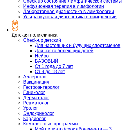
Check up состояние Лимфатической системы
Инфузионная терапия в лимфологии
Лабораторная диагностика в лимфологии
Ультразвуковая диагностика в лимфологии
Детская поликлиника
Check-up детский
Для настоящих и будущих спортсменов
Для часто болеющих детей
Нейро
БАЗОВЫЙ
От 1 года до 7 лет
От 8 до 18 лет
Аллерголог
Вакцинация
Гастроэнтеролог
Гинеколог
Дерматолог
Ревматолог
Уролог
Эндокринолог
Кардиолог
Комплексные программы
Мой педиатр (срок абонемента — 3