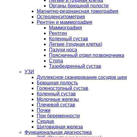
Легкие и грудная клетка
Органы брюшной полости
Магнитно-резонансная томография
Остеоденситометрия
Рентген и маммография
Маммография
Рентген
Коленный сустав
Легкие (грудная клетка)
Пазухи носа
Поясничный отдел позвоночника
Стопа
Тазобедренный сустав
УЗИ
Дуплексное сканирование сосудов шеи
Брюшная полость
Голеностопный сустав
Коленный сустав
Молочные железы
Плечевой сустав
Почки
При беременности
Сердце
Щитовидная железа
Функциональная диагностика