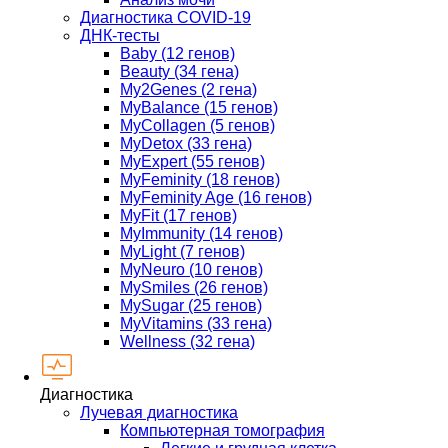
Диагностика COVID-19
ДНК-тесты
Baby (12 генов)
Beauty (34 гена)
My2Genes (2 гена)
MyBalance (15 генов)
MyCollagen (5 генов)
MyDetox (33 гена)
MyExpert (55 генов)
MyFeminity (18 генов)
MyFeminity Age (16 генов)
MyFit (17 генов)
MyImmunity (14 генов)
MyLight (7 генов)
MyNeuro (10 генов)
MySmiles (26 генов)
MySugar (25 генов)
MyVitamins (33 гена)
Wellness (32 гена)
Диагностика
Лучевая диагностика
Компьютерная томография