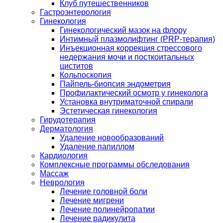
Клуб путешественников
Гастроэнтерология
Гинекология
Гинекологический мазок на флору
Интимный плазмолифтинг (PRP-терапия)
Инъекционная коррекция стрессового
недержания мочи и посткоитальных
циститов
Кольпоскопия
Пайпель-биопсия эндометрия
Профилактический осмотр у гинеколога
Установка внутриматочной спирали
Эстетическая гинекология
Гирудотерапия
Дерматология
Удаление новообразований
Удаление папиллом
Кардиология
Комплексные программы обследования
Массаж
Неврология
Лечение головной боли
Лечение мигрени
Лечение полинейропатии
Лечение радикулита