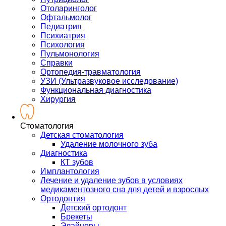
Отоларинголог
Офтальмолог
Педиатрия
Психиатрия
Психология
Пульмонология
Справки
Ортопедия-травматология
УЗИ (Ультразвуковое исследование)
Функциональная диагностика
Хирургия
Стоматология
Детская стоматология
Удаление молочного зуба
Диагностика
КТ зубов
Имплантология
Лечение и удаление зубов в условиях
медикаментозного сна для детей и взрослых
Ортодонтия
Детский ортодонт
Брекеты
Элайнеры