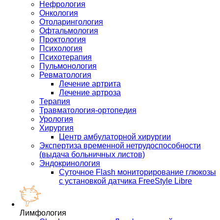
Нефрология
Онкология
Отоларингология
Офтальмология
Проктология
Психология
Психотерапия
Пульмонология
Ревматология
Лечение артрита
Лечение артроза
Терапия
Травматология-ортопедия
Урология
Хирургия
Центр амбулаторной хирургии
Экспертиза временной нетрудоспособности
(выдача больничных листов)
Эндокринология
Суточное Flash мониторирование глюкозы
с установкой датчика FreeStyle Libre
Лимфология