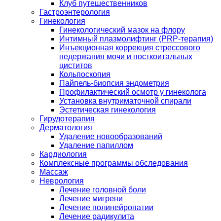
Клуб путешественников
Гастроэнтерология
Гинекология
Гинекологический мазок на флору
Интимный плазмолифтинг (PRP-терапия)
Инъекционная коррекция стрессового
недержания мочи и посткоитальных
циститов
Кольпоскопия
Пайпель-биопсия эндометрия
Профилактический осмотр у гинеколога
Установка внутриматочной спирали
Эстетическая гинекология
Гирудотерапия
Дерматология
Удаление новообразований
Удаление папиллом
Кардиология
Комплексные программы обследования
Массаж
Неврология
Лечение головной боли
Лечение мигрени
Лечение полинейропатии
Лечение радикулита