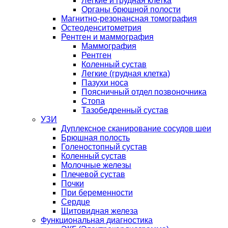
Легкие и грудная клетка
Органы брюшной полости
Магнитно-резонансная томография
Остеоденситометрия
Рентген и маммография
Маммография
Рентген
Коленный сустав
Легкие (грудная клетка)
Пазухи носа
Поясничный отдел позвоночника
Стопа
Тазобедренный сустав
УЗИ
Дуплексное сканирование сосудов шеи
Брюшная полость
Голеностопный сустав
Коленный сустав
Молочные железы
Плечевой сустав
Почки
При беременности
Сердце
Щитовидная железа
Функциональная диагностика