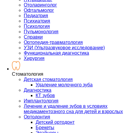
Отоларинголог
Офтальмолог
Педиатрия
Психиатрия
Психология
Пульмонология
Справки
Ортопедия-травматология
УЗИ (Ультразвуковое исследование)
Функциональная диагностика
Хирургия
Стоматология
Детская стоматология
Удаление молочного зуба
Диагностика
КТ зубов
Имплантология
Лечение и удаление зубов в условиях
медикаментозного сна для детей и взрослых
Ортодонтия
Детский ортодонт
Брекеты
Элайнеры