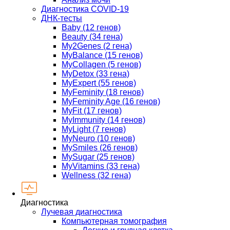
Диагностика COVID-19
ДНК-тесты
Baby (12 генов)
Beauty (34 гена)
My2Genes (2 гена)
MyBalance (15 генов)
MyCollagen (5 генов)
MyDetox (33 гена)
MyExpert (55 генов)
MyFeminity (18 генов)
MyFeminity Age (16 генов)
MyFit (17 генов)
MyImmunity (14 генов)
MyLight (7 генов)
MyNeuro (10 генов)
MySmiles (26 генов)
MySugar (25 генов)
MyVitamins (33 гена)
Wellness (32 гена)
Диагностика
Лучевая диагностика
Компьютерная томография