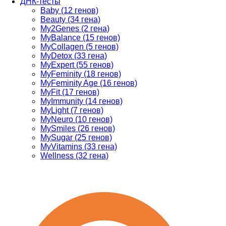
ДНК-тесты
Baby (12 генов)
Beauty (34 гена)
My2Genes (2 гена)
MyBalance (15 генов)
MyCollagen (5 генов)
MyDetox (33 гена)
MyExpert (55 генов)
MyFeminity (18 генов)
MyFeminity Age (16 генов)
MyFit (17 генов)
MyImmunity (14 генов)
MyLight (7 генов)
MyNeuro (10 генов)
MySmiles (26 генов)
MySugar (25 генов)
MyVitamins (33 гена)
Wellness (32 гена)