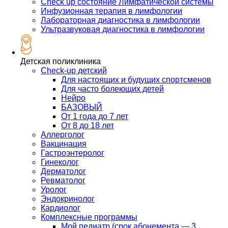
Check up состояние Лимфатической системы
Инфузионная терапия в лимфологии
Лабораторная диагностика в лимфологии
Ультразвуковая диагностика в лимфологии
Детская поликлиника
Check-up детский
Для настоящих и будущих спортсменов
Для часто болеющих детей
Нейро
БАЗОВЫЙ
От 1 года до 7 лет
От 8 до 18 лет
Аллерголог
Вакцинация
Гастроэнтеролог
Гинеколог
Дерматолог
Ревматолог
Уролог
Эндокринолог
Кардиолог
Комплексные программы
Мой педиатр (срок абонемента — 3