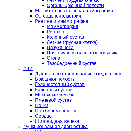
Легкие и грудная клетка
Органы брюшной полости
Магнитно-резонансная томография
Остеоденситометрия
Рентген и маммография
Маммография
Рентген
Коленный сустав
Легкие (грудная клетка)
Пазухи носа
Поясничный отдел позвоночника
Стопа
Тазобедренный сустав
УЗИ
Дуплексное сканирование сосудов шеи
Брюшная полость
Голеностопный сустав
Коленный сустав
Молочные железы
Плечевой сустав
Почки
При беременности
Сердце
Щитовидная железа
Функциональная диагностика