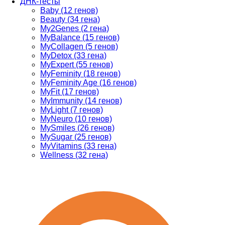
ДНК-тесты
Baby (12 генов)
Beauty (34 гена)
My2Genes (2 гена)
MyBalance (15 генов)
MyCollagen (5 генов)
MyDetox (33 гена)
MyExpert (55 генов)
MyFeminity (18 генов)
MyFeminity Age (16 генов)
MyFit (17 генов)
MyImmunity (14 генов)
MyLight (7 генов)
MyNeuro (10 генов)
MySmiles (26 генов)
MySugar (25 генов)
MyVitamins (33 гена)
Wellness (32 гена)