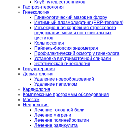
Клуб путешественников
Гастроэнтерология
Гинекология
Гинекологический мазок на флору
Интимный плазмолифтинг (PRP-терапия)
Инъекционная коррекция стрессового
недержания мочи и посткоитальных
циститов
Кольпоскопия
Пайпель-биопсия эндометрия
Профилактический осмотр у гинеколога
Установка внутриматочной спирали
Эстетическая гинекология
Гирудотерапия
Дерматология
Удаление новообразований
Удаление папиллом
Кардиология
Комплексные программы обследования
Массаж
Неврология
Лечение головной боли
Лечение мигрени
Лечение полинейропатии
Лечение радикулита