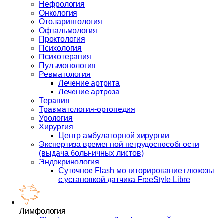
Нефрология
Онкология
Отоларингология
Офтальмология
Проктология
Психология
Психотерапия
Пульмонология
Ревматология
Лечение артрита
Лечение артроза
Терапия
Травматология-ортопедия
Урология
Хирургия
Центр амбулаторной хирургии
Экспертиза временной нетрудоспособности
(выдача больничных листов)
Эндокринология
Суточное Flash мониторирование глюкозы
с установкой датчика FreeStyle Libre
Лимфология