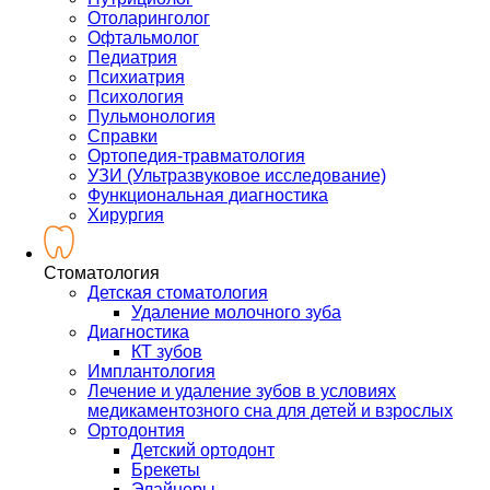
Отоларинголог
Офтальмолог
Педиатрия
Психиатрия
Психология
Пульмонология
Справки
Ортопедия-травматология
УЗИ (Ультразвуковое исследование)
Функциональная диагностика
Хирургия
Стоматология
Детская стоматология
Удаление молочного зуба
Диагностика
КТ зубов
Имплантология
Лечение и удаление зубов в условиях
медикаментозного сна для детей и взрослых
Ортодонтия
Детский ортодонт
Брекеты
Элайнеры