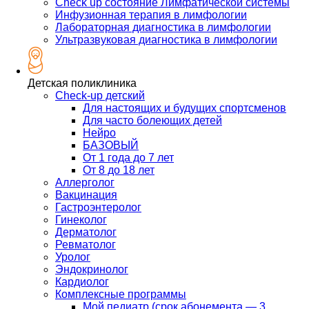
Check up состояние Лимфатической системы
Инфузионная терапия в лимфологии
Лабораторная диагностика в лимфологии
Ультразвуковая диагностика в лимфологии
Детская поликлиника
Check-up детский
Для настоящих и будущих спортсменов
Для часто болеющих детей
Нейро
БАЗОВЫЙ
От 1 года до 7 лет
От 8 до 18 лет
Аллерголог
Вакцинация
Гастроэнтеролог
Гинеколог
Дерматолог
Ревматолог
Уролог
Эндокринолог
Кардиолог
Комплексные программы
Мой педиатр (срок абонемента — 3