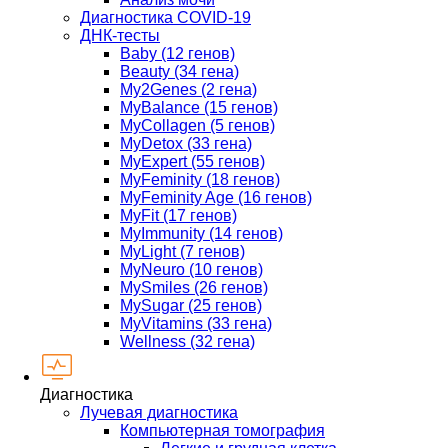
Диагностика COVID-19
ДНК-тесты
Baby (12 генов)
Beauty (34 гена)
My2Genes (2 гена)
MyBalance (15 генов)
MyCollagen (5 генов)
MyDetox (33 гена)
MyExpert (55 генов)
MyFeminity (18 генов)
MyFeminity Age (16 генов)
MyFit (17 генов)
MyImmunity (14 генов)
MyLight (7 генов)
MyNeuro (10 генов)
MySmiles (26 генов)
MySugar (25 генов)
MyVitamins (33 гена)
Wellness (32 гена)
Диагностика
Лучевая диагностика
Компьютерная томография