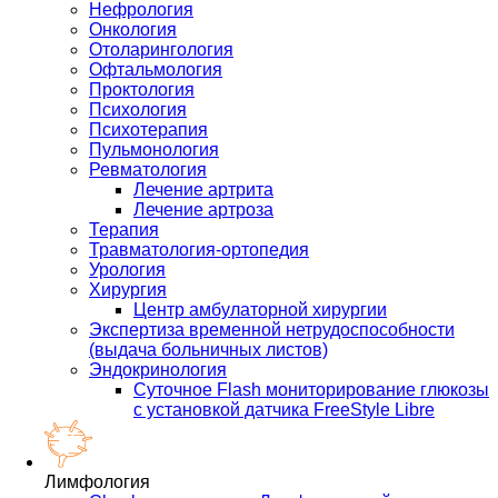
Нефрология
Онкология
Отоларингология
Офтальмология
Проктология
Психология
Психотерапия
Пульмонология
Ревматология
Лечение артрита
Лечение артроза
Терапия
Травматология-ортопедия
Урология
Хирургия
Центр амбулаторной хирургии
Экспертиза временной нетрудоспособности
(выдача больничных листов)
Эндокринология
Суточное Flash мониторирование глюкозы
с установкой датчика FreeStyle Libre
Лимфология