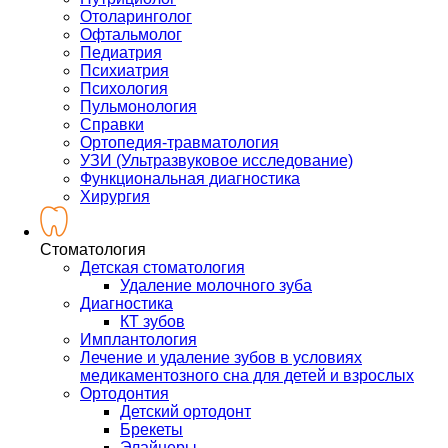
Отоларинголог
Офтальмолог
Педиатрия
Психиатрия
Психология
Пульмонология
Справки
Ортопедия-травматология
УЗИ (Ультразвуковое исследование)
Функциональная диагностика
Хирургия
Стоматология
Детская стоматология
Удаление молочного зуба
Диагностика
КТ зубов
Имплантология
Лечение и удаление зубов в условиях
медикаментозного сна для детей и взрослых
Ортодонтия
Детский ортодонт
Брекеты
Элайнеры