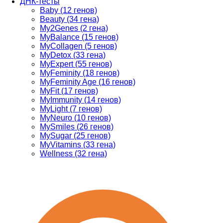
ДНК-тесты
Baby (12 генов)
Beauty (34 гена)
My2Genes (2 гена)
MyBalance (15 генов)
MyCollagen (5 генов)
MyDetox (33 гена)
MyExpert (55 генов)
MyFeminity (18 генов)
MyFeminity Age (16 генов)
MyFit (17 генов)
MyImmunity (14 генов)
MyLight (7 генов)
MyNeuro (10 генов)
MySmiles (26 генов)
MySugar (25 генов)
MyVitamins (33 гена)
Wellness (32 гена)