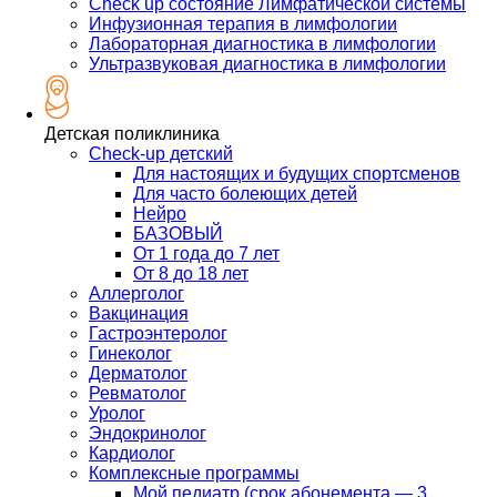
Check up состояние Лимфатической системы
Инфузионная терапия в лимфологии
Лабораторная диагностика в лимфологии
Ультразвуковая диагностика в лимфологии
Детская поликлиника
Check-up детский
Для настоящих и будущих спортсменов
Для часто болеющих детей
Нейро
БАЗОВЫЙ
От 1 года до 7 лет
От 8 до 18 лет
Аллерголог
Вакцинация
Гастроэнтеролог
Гинеколог
Дерматолог
Ревматолог
Уролог
Эндокринолог
Кардиолог
Комплексные программы
Мой педиатр (срок абонемента — 3