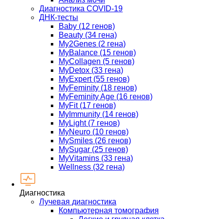
Диагностика COVID-19
ДНК-тесты
Baby (12 генов)
Beauty (34 гена)
My2Genes (2 гена)
MyBalance (15 генов)
MyCollagen (5 генов)
MyDetox (33 гена)
MyExpert (55 генов)
MyFeminity (18 генов)
MyFeminity Age (16 генов)
MyFit (17 генов)
MyImmunity (14 генов)
MyLight (7 генов)
MyNeuro (10 генов)
MySmiles (26 генов)
MySugar (25 генов)
MyVitamins (33 гена)
Wellness (32 гена)
Диагностика
Лучевая диагностика
Компьютерная томография