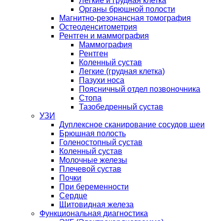
Легкие и грудная клетка
Органы брюшной полости
Магнитно-резонансная томография
Остеоденситометрия
Рентген и маммография
Маммография
Рентген
Коленный сустав
Легкие (грудная клетка)
Пазухи носа
Поясничный отдел позвоночника
Стопа
Тазобедренный сустав
УЗИ
Дуплексное сканирование сосудов шеи
Брюшная полость
Голеностопный сустав
Коленный сустав
Молочные железы
Плечевой сустав
Почки
При беременности
Сердце
Щитовидная железа
Функциональная диагностика