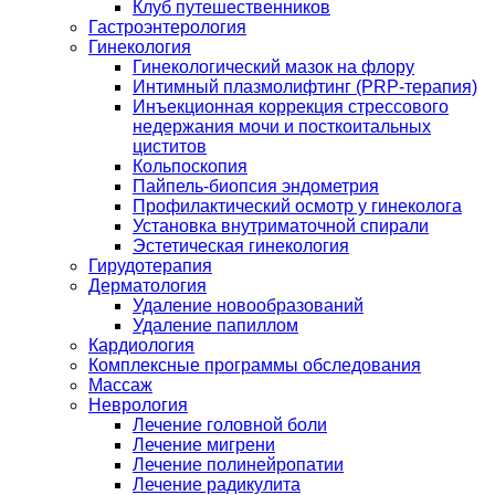
Клуб путешественников
Гастроэнтерология
Гинекология
Гинекологический мазок на флору
Интимный плазмолифтинг (PRP-терапия)
Инъекционная коррекция стрессового
недержания мочи и посткоитальных
циститов
Кольпоскопия
Пайпель-биопсия эндометрия
Профилактический осмотр у гинеколога
Установка внутриматочной спирали
Эстетическая гинекология
Гирудотерапия
Дерматология
Удаление новообразований
Удаление папиллом
Кардиология
Комплексные программы обследования
Массаж
Неврология
Лечение головной боли
Лечение мигрени
Лечение полинейропатии
Лечение радикулита