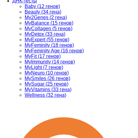
ДНК-тесты
Baby (12 генов)
Beauty (34 гена)
My2Genes (2 гена)
MyBalance (15 генов)
MyCollagen (5 генов)
MyDetox (33 гена)
MyExpert (55 генов)
MyFeminity (18 генов)
MyFeminity Age (16 генов)
MyFit (17 генов)
MyImmunity (14 генов)
MyLight (7 генов)
MyNeuro (10 генов)
MySmiles (26 генов)
MySugar (25 генов)
MyVitamins (33 гена)
Wellness (32 гена)