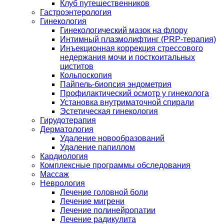
Клуб путешественников
Гастроэнтерология
Гинекология
Гинекологический мазок на флору
Интимный плазмолифтинг (PRP-терапия)
Инъекционная коррекция стрессового
недержания мочи и посткоитальных
циститов
Кольпоскопия
Пайпель-биопсия эндометрия
Профилактический осмотр у гинеколога
Установка внутриматочной спирали
Эстетическая гинекология
Гирудотерапия
Дерматология
Удаление новообразований
Удаление папиллом
Кардиология
Комплексные программы обследования
Массаж
Неврология
Лечение головной боли
Лечение мигрени
Лечение полинейропатии
Лечение радикулита