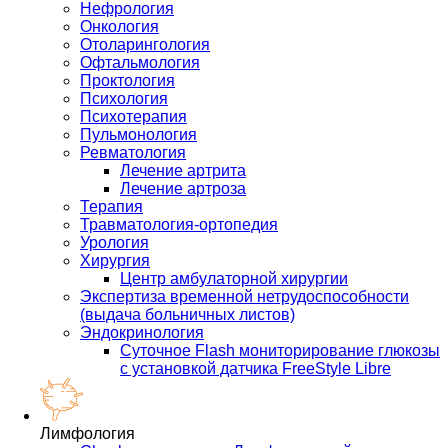
Нефрология
Онкология
Отоларингология
Офтальмология
Проктология
Психология
Психотерапия
Пульмонология
Ревматология
Лечение артрита
Лечение артроза
Терапия
Травматология-ортопедия
Урология
Хирургия
Центр амбулаторной хирургии
Экспертиза временной нетрудоспособности
(выдача больничных листов)
Эндокринология
Суточное Flash мониторирование глюкозы
с установкой датчика FreeStyle Libre
Лимфология