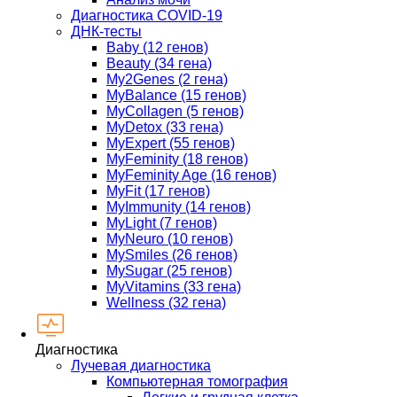
Диагностика COVID-19
ДНК-тесты
Baby (12 генов)
Beauty (34 гена)
My2Genes (2 гена)
MyBalance (15 генов)
MyCollagen (5 генов)
MyDetox (33 гена)
MyExpert (55 генов)
MyFeminity (18 генов)
MyFeminity Age (16 генов)
MyFit (17 генов)
MyImmunity (14 генов)
MyLight (7 генов)
MyNeuro (10 генов)
MySmiles (26 генов)
MySugar (25 генов)
MyVitamins (33 гена)
Wellness (32 гена)
Диагностика
Лучевая диагностика
Компьютерная томография