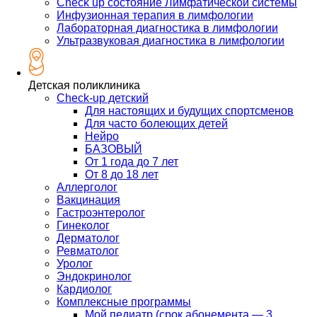
Check up состояние Лимфатической системы
Инфузионная терапия в лимфологии
Лабораторная диагностика в лимфологии
Ультразвуковая диагностика в лимфологии
Детская поликлиника
Check-up детский
Для настоящих и будущих спортсменов
Для часто болеющих детей
Нейро
БАЗОВЫЙ
От 1 года до 7 лет
От 8 до 18 лет
Аллерголог
Вакцинация
Гастроэнтеролог
Гинеколог
Дерматолог
Ревматолог
Уролог
Эндокринолог
Кардиолог
Комплексные программы
Мой педиатр (срок абонемента — 3