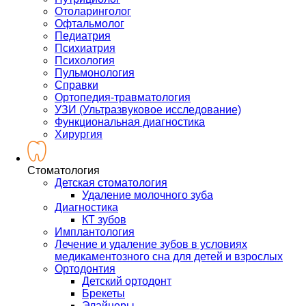
Отоларинголог
Офтальмолог
Педиатрия
Психиатрия
Психология
Пульмонология
Справки
Ортопедия-травматология
УЗИ (Ультразвуковое исследование)
Функциональная диагностика
Хирургия
Стоматология
Детская стоматология
Удаление молочного зуба
Диагностика
КТ зубов
Имплантология
Лечение и удаление зубов в условиях
медикаментозного сна для детей и взрослых
Ортодонтия
Детский ортодонт
Брекеты
Элайнеры