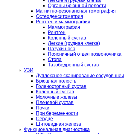
Легкие и грудная клетка
Органы брюшной полости
Магнитно-резонансная томография
Остеоденситометрия
Рентген и маммография
Маммография
Рентген
Коленный сустав
Легкие (грудная клетка)
Пазухи носа
Поясничный отдел позвоночника
Стопа
Тазобедренный сустав
УЗИ
Дуплексное сканирование сосудов шеи
Брюшная полость
Голеностопный сустав
Коленный сустав
Молочные железы
Плечевой сустав
Почки
При беременности
Сердце
Щитовидная железа
Функциональная диагностика