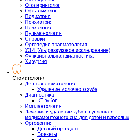
Отоларинголог
Офтальмолог
Педиатрия
Психиатрия
Психология
Пульмонология
Справки
Ортопедия-травматология
УЗИ (Ультразвуковое исследование)
Функциональная диагностика
Хирургия
Стоматология
Детская стоматология
Удаление молочного зуба
Диагностика
КТ зубов
Имплантология
Лечение и удаление зубов в условиях
медикаментозного сна для детей и взрослых
Ортодонтия
Детский ортодонт
Брекеты
Элайнеры