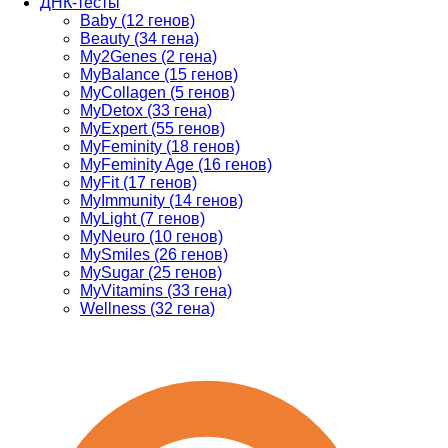
ДНК-тесты
Baby (12 генов)
Beauty (34 гена)
My2Genes (2 гена)
MyBalance (15 генов)
MyCollagen (5 генов)
MyDetox (33 гена)
MyExpert (55 генов)
MyFeminity (18 генов)
MyFeminity Age (16 генов)
MyFit (17 генов)
MyImmunity (14 генов)
MyLight (7 генов)
MyNeuro (10 генов)
MySmiles (26 генов)
MySugar (25 генов)
MyVitamins (33 гена)
Wellness (32 гена)