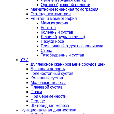
Легкие и грудная клетка
Органы брюшной полости
Магнитно-резонансная томография
Остеоденситометрия
Рентген и маммография
Маммография
Рентген
Коленный сустав
Легкие (грудная клетка)
Пазухи носа
Поясничный отдел позвоночника
Стопа
Тазобедренный сустав
УЗИ
Дуплексное сканирование сосудов шеи
Брюшная полость
Голеностопный сустав
Коленный сустав
Молочные железы
Плечевой сустав
Почки
При беременности
Сердце
Щитовидная железа
Функциональная диагностика