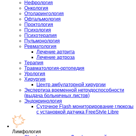
Нефрология
Онкология
Отоларингология
Офтальмология
Проктология
Психология
Психотерапия
Пульмонология
Ревматология
Лечение артрита
Лечение артроза
Терапия
Травматология-ортопедия
Урология
Хирургия
Центр амбулаторной хирургии
Экспертиза временной нетрудоспособности
(выдача больничных листов)
Эндокринология
Суточное Flash мониторирование глюкозы
с установкой датчика FreeStyle Libre
Лимфология