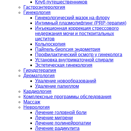
Клуб путешественников
Гастроэнтерология
Гинекология
Гинекологический мазок на флору
Интимный плазмолифтинг (PRP-терапия)
Инъекционная коррекция стрессового
недержания мочи и посткоитальных
циститов
Кольпоскопия
Пайпель-биопсия эндометрия
Профилактический осмотр у гинеколога
Установка внутриматочной спирали
Эстетическая гинекология
Гирудотерапия
Дерматология
Удаление новообразований
Удаление папиллом
Кардиология
Комплексные программы обследования
Массаж
Неврология
Лечение головной боли
Лечение мигрени
Лечение полинейропатии
Лечение радикулита