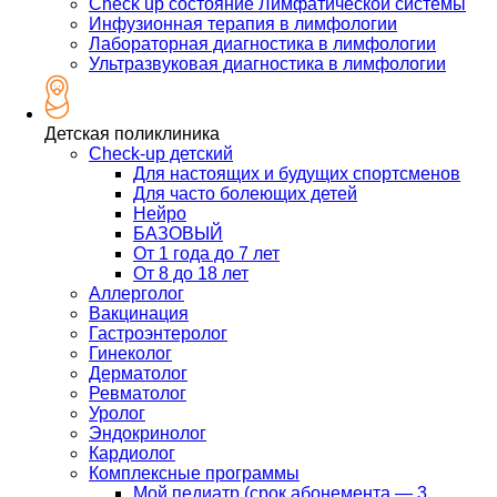
Check up состояние Лимфатической системы
Инфузионная терапия в лимфологии
Лабораторная диагностика в лимфологии
Ультразвуковая диагностика в лимфологии
Детская поликлиника
Check-up детский
Для настоящих и будущих спортсменов
Для часто болеющих детей
Нейро
БАЗОВЫЙ
От 1 года до 7 лет
От 8 до 18 лет
Аллерголог
Вакцинация
Гастроэнтеролог
Гинеколог
Дерматолог
Ревматолог
Уролог
Эндокринолог
Кардиолог
Комплексные программы
Мой педиатр (срок абонемента — 3