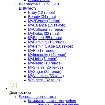
Диагностика COVID-19
ДНК-тесты
Baby (12 генов)
Beauty (34 гена)
My2Genes (2 гена)
MyBalance (15 генов)
MyCollagen (5 генов)
MyDetox (33 гена)
MyExpert (55 генов)
MyFeminity (18 генов)
MyFeminity Age (16 генов)
MyFit (17 генов)
MyImmunity (14 генов)
MyLight (7 генов)
MyNeuro (10 генов)
MySmiles (26 генов)
MySugar (25 генов)
MyVitamins (33 гена)
Wellness (32 гена)
Диагностика
Лучевая диагностика
Компьютерная томография