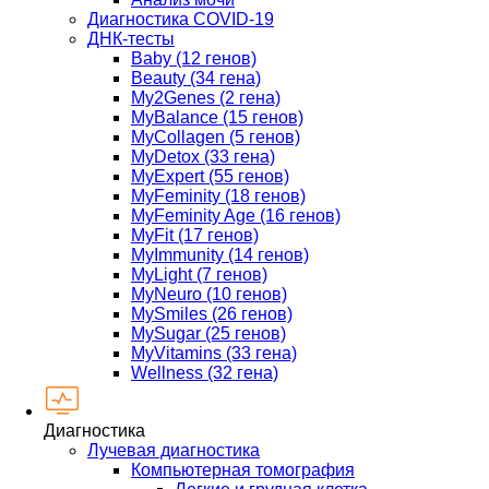
Диагностика COVID-19
ДНК-тесты
Baby (12 генов)
Beauty (34 гена)
My2Genes (2 гена)
MyBalance (15 генов)
MyCollagen (5 генов)
MyDetox (33 гена)
MyExpert (55 генов)
MyFeminity (18 генов)
MyFeminity Age (16 генов)
MyFit (17 генов)
MyImmunity (14 генов)
MyLight (7 генов)
MyNeuro (10 генов)
MySmiles (26 генов)
MySugar (25 генов)
MyVitamins (33 гена)
Wellness (32 гена)
Диагностика
Лучевая диагностика
Компьютерная томография