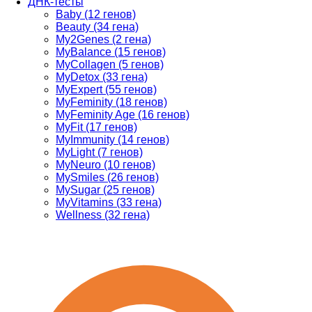
ДНК-тесты
Baby (12 генов)
Beauty (34 гена)
My2Genes (2 гена)
MyBalance (15 генов)
MyCollagen (5 генов)
MyDetox (33 гена)
MyExpert (55 генов)
MyFeminity (18 генов)
MyFeminity Age (16 генов)
MyFit (17 генов)
MyImmunity (14 генов)
MyLight (7 генов)
MyNeuro (10 генов)
MySmiles (26 генов)
MySugar (25 генов)
MyVitamins (33 гена)
Wellness (32 гена)