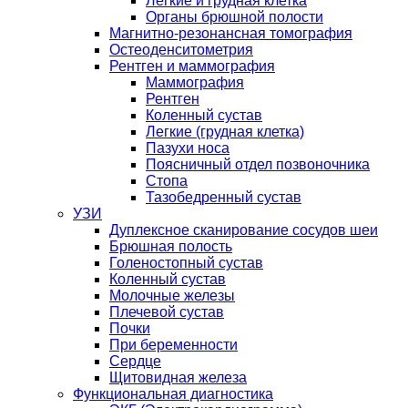
Легкие и грудная клетка
Органы брюшной полости
Магнитно-резонансная томография
Остеоденситометрия
Рентген и маммография
Маммография
Рентген
Коленный сустав
Легкие (грудная клетка)
Пазухи носа
Поясничный отдел позвоночника
Стопа
Тазобедренный сустав
УЗИ
Дуплексное сканирование сосудов шеи
Брюшная полость
Голеностопный сустав
Коленный сустав
Молочные железы
Плечевой сустав
Почки
При беременности
Сердце
Щитовидная железа
Функциональная диагностика