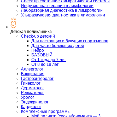
Check up состояние Лимфатической системы
Инфузионная терапия в лимфологии
Лабораторная диагностика в лимфологии
Ультразвуковая диагностика в лимфологии
Детская поликлиника
Check-up детский
Для настоящих и будущих спортсменов
Для часто болеющих детей
Нейро
БАЗОВЫЙ
От 1 года до 7 лет
От 8 до 18 лет
Аллерголог
Вакцинация
Гастроэнтеролог
Гинеколог
Дерматолог
Ревматолог
Уролог
Эндокринолог
Кардиолог
Комплексные программы
Мой педиатр (срок абонемента — 3