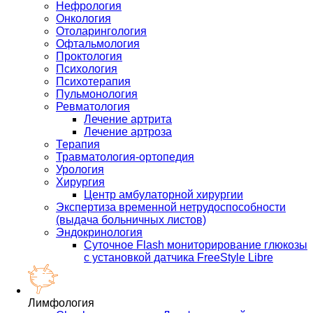
Нефрология
Онкология
Отоларингология
Офтальмология
Проктология
Психология
Психотерапия
Пульмонология
Ревматология
Лечение артрита
Лечение артроза
Терапия
Травматология-ортопедия
Урология
Хирургия
Центр амбулаторной хирургии
Экспертиза временной нетрудоспособности
(выдача больничных листов)
Эндокринология
Суточное Flash мониторирование глюкозы
с установкой датчика FreeStyle Libre
Лимфология