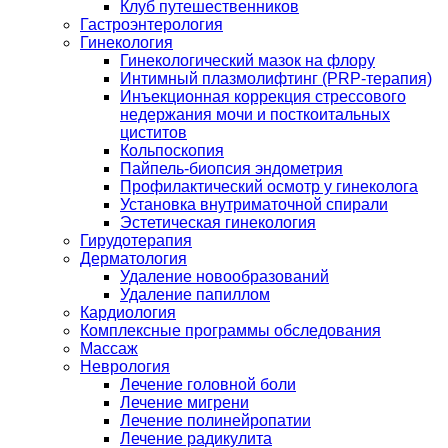
Клуб путешественников
Гастроэнтерология
Гинекология
Гинекологический мазок на флору
Интимный плазмолифтинг (PRP-терапия)
Инъекционная коррекция стрессового
недержания мочи и посткоитальных
циститов
Кольпоскопия
Пайпель-биопсия эндометрия
Профилактический осмотр у гинеколога
Установка внутриматочной спирали
Эстетическая гинекология
Гирудотерапия
Дерматология
Удаление новообразований
Удаление папиллом
Кардиология
Комплексные программы обследования
Массаж
Неврология
Лечение головной боли
Лечение мигрени
Лечение полинейропатии
Лечение радикулита