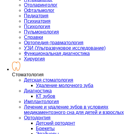
Отоларинголог
Офтальмолог
Педиатрия
Психиатрия
Психология
Пульмонология
Справки
Ортопедия-травматология
УЗИ (Ультразвуковое исследование)
Функциональная диагностика
Хирургия
Стоматология
Детская стоматология
Удаление молочного зуба
Диагностика
КТ зубов
Имплантология
Лечение и удаление зубов в условиях
медикаментозного сна для детей и взрослых
Ортодонтия
Детский ортодонт
Брекеты
Элайнеры