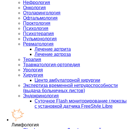
Нефрология
Онкология
Отоларингология
Офтальмология
Проктология
Психология
Психотерапия
Пульмонология
Ревматология
Лечение артрита
Лечение артроза
Терапия
Травматология-ортопедия
Урология
Хирургия
Центр амбулаторной хирургии
Экспертиза временной нетрудоспособности
(выдача больничных листов)
Эндокринология
Суточное Flash мониторирование глюкозы
с установкой датчика FreeStyle Libre
Лимфология