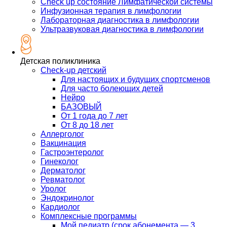
Check up состояние Лимфатической системы
Инфузионная терапия в лимфологии
Лабораторная диагностика в лимфологии
Ультразвуковая диагностика в лимфологии
Детская поликлиника
Check-up детский
Для настоящих и будущих спортсменов
Для часто болеющих детей
Нейро
БАЗОВЫЙ
От 1 года до 7 лет
От 8 до 18 лет
Аллерголог
Вакцинация
Гастроэнтеролог
Гинеколог
Дерматолог
Ревматолог
Уролог
Эндокринолог
Кардиолог
Комплексные программы
Мой педиатр (срок абонемента — 3