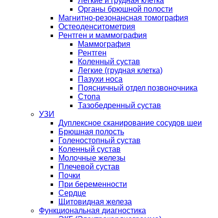
Легкие и грудная клетка
Органы брюшной полости
Магнитно-резонансная томография
Остеоденситометрия
Рентген и маммография
Маммография
Рентген
Коленный сустав
Легкие (грудная клетка)
Пазухи носа
Поясничный отдел позвоночника
Стопа
Тазобедренный сустав
УЗИ
Дуплексное сканирование сосудов шеи
Брюшная полость
Голеностопный сустав
Коленный сустав
Молочные железы
Плечевой сустав
Почки
При беременности
Сердце
Щитовидная железа
Функциональная диагностика