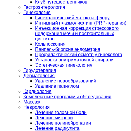
Клуб путешественников
Гастроэнтерология
Гинекология
Гинекологический мазок на флору
Интимный плазмолифтинг (PRP-терапия)
Инъекционная коррекция стрессового
недержания мочи и посткоитальных
циститов
Кольпоскопия
Пайпель-биопсия эндометрия
Профилактический осмотр у гинеколога
Установка внутриматочной спирали
Эстетическая гинекология
Гирудотерапия
Дерматология
Удаление новообразований
Удаление папиллом
Кардиология
Комплексные программы обследования
Массаж
Неврология
Лечение головной боли
Лечение мигрени
Лечение полинейропатии
Лечение радикулита