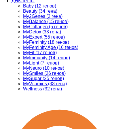
ДНК-тесты
Baby (12 генов)
Beauty (34 гена)
My2Genes (2 гена)
MyBalance (15 генов)
MyCollagen (5 генов)
MyDetox (33 гена)
MyExpert (55 генов)
MyFeminity (18 генов)
MyFeminity Age (16 генов)
MyFit (17 генов)
MyImmunity (14 генов)
MyLight (7 генов)
MyNeuro (10 генов)
MySmiles (26 генов)
MySugar (25 генов)
MyVitamins (33 гена)
Wellness (32 гена)