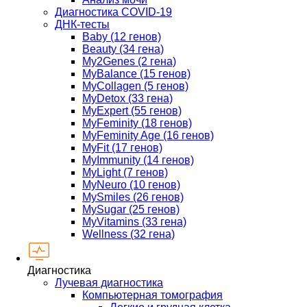
Диагностика COVID-19
ДНК-тесты
Baby (12 генов)
Beauty (34 гена)
My2Genes (2 гена)
MyBalance (15 генов)
MyCollagen (5 генов)
MyDetox (33 гена)
MyExpert (55 генов)
MyFeminity (18 генов)
MyFeminity Age (16 генов)
MyFit (17 генов)
MyImmunity (14 генов)
MyLight (7 генов)
MyNeuro (10 генов)
MySmiles (26 генов)
MySugar (25 генов)
MyVitamins (33 гена)
Wellness (32 гена)
Диагностика
Лучевая диагностика
Компьютерная томография