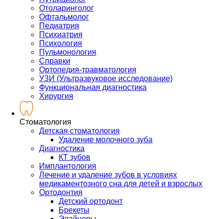
Отоларинголог
Офтальмолог
Педиатрия
Психиатрия
Психология
Пульмонология
Справки
Ортопедия-травматология
УЗИ (Ультразвуковое исследование)
Функциональная диагностика
Хирургия
Стоматология
Детская стоматология
Удаление молочного зуба
Диагностика
КТ зубов
Имплантология
Лечение и удаление зубов в условиях
медикаментозного сна для детей и взрослых
Ортодонтия
Детский ортодонт
Брекеты
Элайнеры