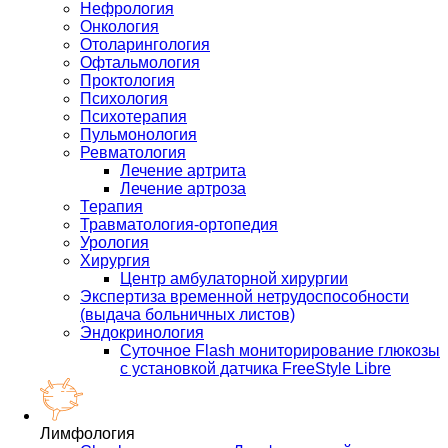
Нефрология
Онкология
Отоларингология
Офтальмология
Проктология
Психология
Психотерапия
Пульмонология
Ревматология
Лечение артрита
Лечение артроза
Терапия
Травматология-ортопедия
Урология
Хирургия
Центр амбулаторной хирургии
Экспертиза временной нетрудоспособности
(выдача больничных листов)
Эндокринология
Суточное Flash мониторирование глюкозы
с установкой датчика FreeStyle Libre
Лимфология