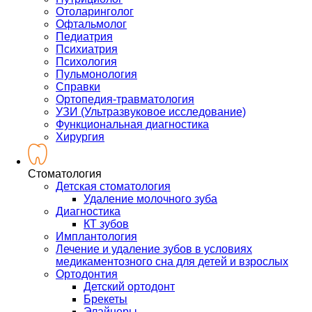
Отоларинголог
Офтальмолог
Педиатрия
Психиатрия
Психология
Пульмонология
Справки
Ортопедия-травматология
УЗИ (Ультразвуковое исследование)
Функциональная диагностика
Хирургия
Стоматология
Детская стоматология
Удаление молочного зуба
Диагностика
КТ зубов
Имплантология
Лечение и удаление зубов в условиях
медикаментозного сна для детей и взрослых
Ортодонтия
Детский ортодонт
Брекеты
Элайнеры