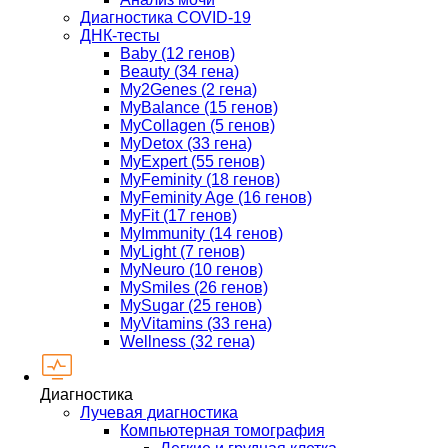
Диагностика COVID-19
ДНК-тесты
Baby (12 генов)
Beauty (34 гена)
My2Genes (2 гена)
MyBalance (15 генов)
MyCollagen (5 генов)
MyDetox (33 гена)
MyExpert (55 генов)
MyFeminity (18 генов)
MyFeminity Age (16 генов)
MyFit (17 генов)
MyImmunity (14 генов)
MyLight (7 генов)
MyNeuro (10 генов)
MySmiles (26 генов)
MySugar (25 генов)
MyVitamins (33 гена)
Wellness (32 гена)
Диагностика
Лучевая диагностика
Компьютерная томография