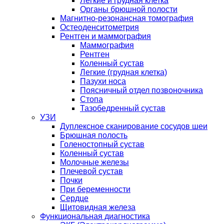
Легкие и грудная клетка
Органы брюшной полости
Магнитно-резонансная томография
Остеоденситометрия
Рентген и маммография
Маммография
Рентген
Коленный сустав
Легкие (грудная клетка)
Пазухи носа
Поясничный отдел позвоночника
Стопа
Тазобедренный сустав
УЗИ
Дуплексное сканирование сосудов шеи
Брюшная полость
Голеностопный сустав
Коленный сустав
Молочные железы
Плечевой сустав
Почки
При беременности
Сердце
Щитовидная железа
Функциональная диагностика