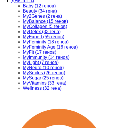
ДНК-тесты
Baby (12 генов)
Beauty (34 гена)
My2Genes (2 гена)
MyBalance (15 генов)
MyCollagen (5 генов)
MyDetox (33 гена)
MyExpert (55 генов)
MyFeminity (18 генов)
MyFeminity Age (16 генов)
MyFit (17 генов)
MyImmunity (14 генов)
MyLight (7 генов)
MyNeuro (10 генов)
MySmiles (26 генов)
MySugar (25 генов)
MyVitamins (33 гена)
Wellness (32 гена)