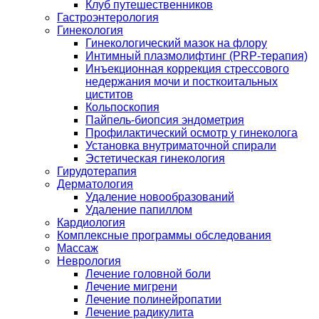
Клуб путешественников
Гастроэнтерология
Гинекология
Гинекологический мазок на флору
Интимный плазмолифтинг (PRP-терапия)
Инъекционная коррекция стрессового
недержания мочи и посткоитальных
циститов
Кольпоскопия
Пайпель-биопсия эндометрия
Профилактический осмотр у гинеколога
Установка внутриматочной спирали
Эстетическая гинекология
Гирудотерапия
Дерматология
Удаление новообразований
Удаление папиллом
Кардиология
Комплексные программы обследования
Массаж
Неврология
Лечение головной боли
Лечение мигрени
Лечение полинейропатии
Лечение радикулита