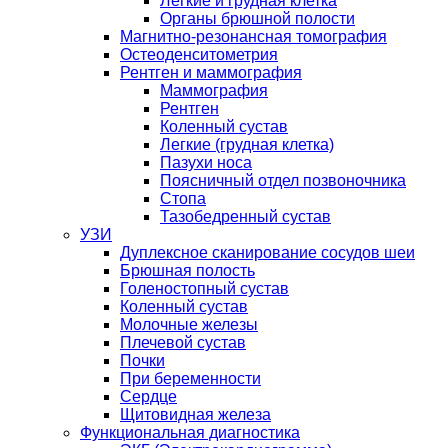
Легкие и грудная клетка
Органы брюшной полости
Магнитно-резонансная томография
Остеоденситометрия
Рентген и маммография
Маммография
Рентген
Коленный сустав
Легкие (грудная клетка)
Пазухи носа
Поясничный отдел позвоночника
Стопа
Тазобедренный сустав
УЗИ
Дуплексное сканирование сосудов шеи
Брюшная полость
Голеностопный сустав
Коленный сустав
Молочные железы
Плечевой сустав
Почки
При беременности
Сердце
Щитовидная железа
Функциональная диагностика