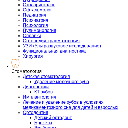
Отоларинголог
Офтальмолог
Педиатрия
Психиатрия
Психология
Пульмонология
Справки
Ортопедия-травматология
УЗИ (Ультразвуковое исследование)
Функциональная диагностика
Хирургия
Стоматология
Детская стоматология
Удаление молочного зуба
Диагностика
КТ зубов
Имплантология
Лечение и удаление зубов в условиях
медикаментозного сна для детей и взрослых
Ортодонтия
Детский ортодонт
Брекеты
Элайнеры