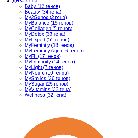
ДНК-тесты
Baby (12 генов)
Beauty (34 гена)
My2Genes (2 гена)
MyBalance (15 генов)
MyCollagen (5 генов)
MyDetox (33 гена)
MyExpert (55 генов)
MyFeminity (18 генов)
MyFeminity Age (16 генов)
MyFit (17 генов)
MyImmunity (14 генов)
MyLight (7 генов)
MyNeuro (10 генов)
MySmiles (26 генов)
MySugar (25 генов)
MyVitamins (33 гена)
Wellness (32 гена)