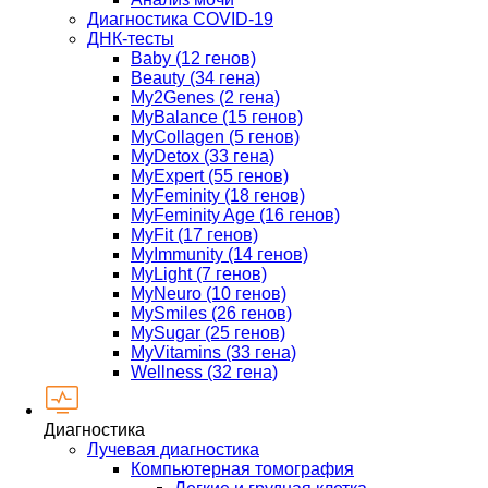
Диагностика COVID-19
ДНК-тесты
Baby (12 генов)
Beauty (34 гена)
My2Genes (2 гена)
MyBalance (15 генов)
MyCollagen (5 генов)
MyDetox (33 гена)
MyExpert (55 генов)
MyFeminity (18 генов)
MyFeminity Age (16 генов)
MyFit (17 генов)
MyImmunity (14 генов)
MyLight (7 генов)
MyNeuro (10 генов)
MySmiles (26 генов)
MySugar (25 генов)
MyVitamins (33 гена)
Wellness (32 гена)
Диагностика
Лучевая диагностика
Компьютерная томография