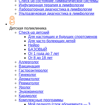
Check up состояние Лимфатической системы
Инфузионная терапия в лимфологии
Лабораторная диагностика в лимфологии
Ультразвуковая диагностика в лимфологии
Детская поликлиника
Check-up детский
Для настоящих и будущих спортсменов
Для часто болеющих детей
Нейро
БАЗОВЫЙ
От 1 года до 7 лет
От 8 до 18 лет
Аллерголог
Вакцинация
Гастроэнтеролог
Гинеколог
Дерматолог
Ревматолог
Уролог
Эндокринолог
Кардиолог
Комплексные программы
Мой педиатр (срок абонемента — 3