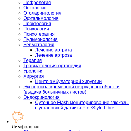
Нефрология
Онкология
Отоларингология
Офтальмология
Проктология
Психология
Психотерапия
Пульмонология
Ревматология
Лечение артрита
Лечение артроза
Терапия
Травматология-ортопедия
Урология
Хирургия
Центр амбулаторной хирургии
Экспертиза временной нетрудоспособности
(выдача больничных листов)
Эндокринология
Суточное Flash мониторирование глюкозы
с установкой датчика FreeStyle Libre
Лимфология