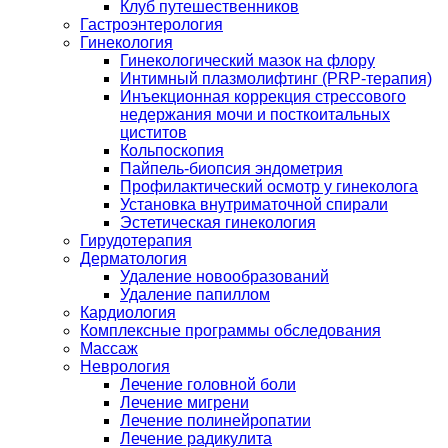
Клуб путешественников
Гастроэнтерология
Гинекология
Гинекологический мазок на флору
Интимный плазмолифтинг (PRP-терапия)
Инъекционная коррекция стрессового
недержания мочи и посткоитальных
циститов
Кольпоскопия
Пайпель-биопсия эндометрия
Профилактический осмотр у гинеколога
Установка внутриматочной спирали
Эстетическая гинекология
Гирудотерапия
Дерматология
Удаление новообразований
Удаление папиллом
Кардиология
Комплексные программы обследования
Массаж
Неврология
Лечение головной боли
Лечение мигрени
Лечение полинейропатии
Лечение радикулита