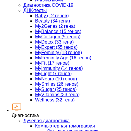
Диагностика COVID-19
ДНК-тесты
Baby (12 генов)
Beauty (34 гена)
My2Genes (2 гена)
MyBalance (15 генов)
MyCollagen (5 генов)
MyDetox (33 гена)
MyExpert (55 генов)
MyFeminity (18 генов)
MyFeminity Age (16 генов)
MyFit (17 генов)
MyImmunity (14 генов)
MyLight (7 генов)
MyNeuro (10 генов)
MySmiles (26 генов)
MySugar (25 генов)
MyVitamins (33 гена)
Wellness (32 гена)
Диагностика
Лучевая диагностика
Компьютерная томография