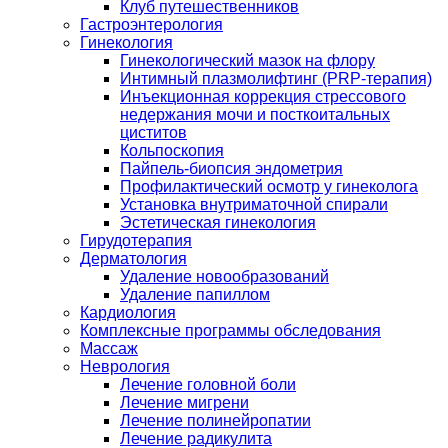
Клуб путешественников
Гастроэнтерология
Гинекология
Гинекологический мазок на флору
Интимный плазмолифтинг (PRP-терапия)
Инъекционная коррекция стрессового
недержания мочи и посткоитальных
циститов
Кольпоскопия
Пайпель-биопсия эндометрия
Профилактический осмотр у гинеколога
Установка внутриматочной спирали
Эстетическая гинекология
Гирудотерапия
Дерматология
Удаление новообразований
Удаление папиллом
Кардиология
Комплексные программы обследования
Массаж
Неврология
Лечение головной боли
Лечение мигрени
Лечение полинейропатии
Лечение радикулита