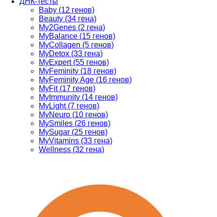
ДНК-тесты
Baby (12 генов)
Beauty (34 гена)
My2Genes (2 гена)
MyBalance (15 генов)
MyCollagen (5 генов)
MyDetox (33 гена)
MyExpert (55 генов)
MyFeminity (18 генов)
MyFeminity Age (16 генов)
MyFit (17 генов)
MyImmunity (14 генов)
MyLight (7 генов)
MyNeuro (10 генов)
MySmiles (26 генов)
MySugar (25 генов)
MyVitamins (33 гена)
Wellness (32 гена)