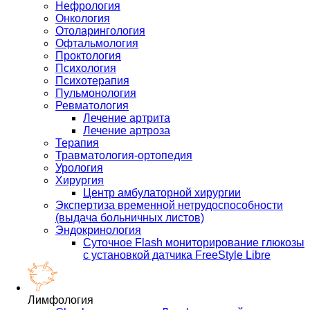
Нефрология
Онкология
Отоларингология
Офтальмология
Проктология
Психология
Психотерапия
Пульмонология
Ревматология
Лечение артрита
Лечение артроза
Терапия
Травматология-ортопедия
Урология
Хирургия
Центр амбулаторной хирургии
Экспертиза временной нетрудоспособности
(выдача больничных листов)
Эндокринология
Суточное Flash мониторирование глюкозы
с установкой датчика FreeStyle Libre
Лимфология