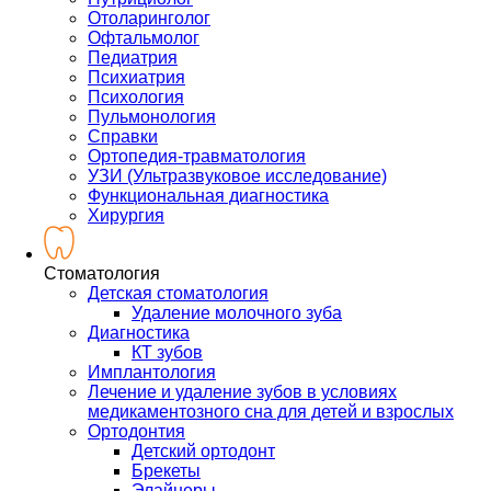
Отоларинголог
Офтальмолог
Педиатрия
Психиатрия
Психология
Пульмонология
Справки
Ортопедия-травматология
УЗИ (Ультразвуковое исследование)
Функциональная диагностика
Хирургия
Стоматология
Детская стоматология
Удаление молочного зуба
Диагностика
КТ зубов
Имплантология
Лечение и удаление зубов в условиях
медикаментозного сна для детей и взрослых
Ортодонтия
Детский ортодонт
Брекеты
Элайнеры