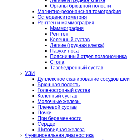
Легкие и грудная клетка
Органы брюшной полости
Магнитно-резонансная томография
Остеоденситометрия
Рентген и маммография
Маммография
Рентген
Коленный сустав
Легкие (грудная клетка)
Пазухи носа
Поясничный отдел позвоночника
Стопа
Тазобедренный сустав
УЗИ
Дуплексное сканирование сосудов шеи
Брюшная полость
Голеностопный сустав
Коленный сустав
Молочные железы
Плечевой сустав
Почки
При беременности
Сердце
Щитовидная железа
Функциональная диагностика