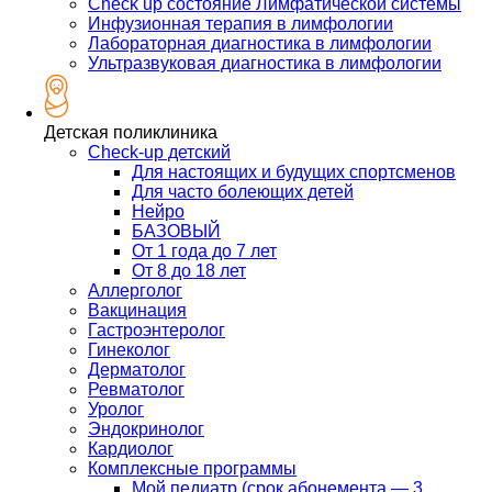
Check up состояние Лимфатической системы
Инфузионная терапия в лимфологии
Лабораторная диагностика в лимфологии
Ультразвуковая диагностика в лимфологии
Детская поликлиника
Check-up детский
Для настоящих и будущих спортсменов
Для часто болеющих детей
Нейро
БАЗОВЫЙ
От 1 года до 7 лет
От 8 до 18 лет
Аллерголог
Вакцинация
Гастроэнтеролог
Гинеколог
Дерматолог
Ревматолог
Уролог
Эндокринолог
Кардиолог
Комплексные программы
Мой педиатр (срок абонемента — 3