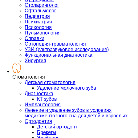
Отоларинголог
Офтальмолог
Педиатрия
Психиатрия
Психология
Пульмонология
Справки
Ортопедия-травматология
УЗИ (Ультразвуковое исследование)
Функциональная диагностика
Хирургия
Стоматология
Детская стоматология
Удаление молочного зуба
Диагностика
КТ зубов
Имплантология
Лечение и удаление зубов в условиях
медикаментозного сна для детей и взрослых
Ортодонтия
Детский ортодонт
Брекеты
Элайнеры