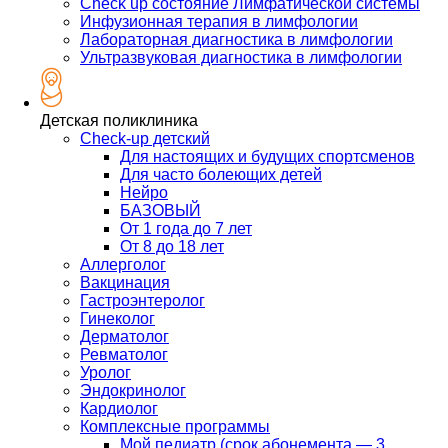
Check up состояние Лимфатической системы
Инфузионная терапия в лимфологии
Лабораторная диагностика в лимфологии
Ультразвуковая диагностика в лимфологии
Детская поликлиника
Check-up детский
Для настоящих и будущих спортсменов
Для часто болеющих детей
Нейро
БАЗОВЫЙ
От 1 года до 7 лет
От 8 до 18 лет
Аллерголог
Вакцинация
Гастроэнтеролог
Гинеколог
Дерматолог
Ревматолог
Уролог
Эндокринолог
Кардиолог
Комплексные программы
Мой педиатр (срок абонемента — 3