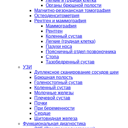
Легкие и грудная клетка
Органы брюшной полости
Магнитно-резонансная томография
Остеоденситометрия
Рентген и маммография
Маммография
Рентген
Коленный сустав
Легкие (грудная клетка)
Пазухи носа
Поясничный отдел позвоночника
Стопа
Тазобедренный сустав
УЗИ
Дуплексное сканирование сосудов шеи
Брюшная полость
Голеностопный сустав
Коленный сустав
Молочные железы
Плечевой сустав
Почки
При беременности
Сердце
Щитовидная железа
Функциональная диагностика