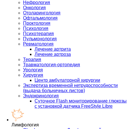
Нефрология
Онкология
Отоларингология
Офтальмология
Проктология
Психология
Психотерапия
Пульмонология
Ревматология
Лечение артрита
Лечение артроза
Терапия
Травматология-ортопедия
Урология
Хирургия
Центр амбулаторной хирургии
Экспертиза временной нетрудоспособности
(выдача больничных листов)
Эндокринология
Суточное Flash мониторирование глюкозы
с установкой датчика FreeStyle Libre
Лимфология