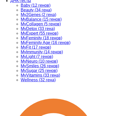
ДНК-тесты
Baby (12 генов)
Beauty (34 гена)
My2Genes (2 гена)
MyBalance (15 генов)
MyCollagen (5 генов)
MyDetox (33 гена)
MyExpert (55 генов)
MyFeminity (18 генов)
MyFeminity Age (16 генов)
MyFit (17 генов)
MyImmunity (14 генов)
MyLight (7 генов)
MyNeuro (10 генов)
MySmiles (26 генов)
MySugar (25 генов)
MyVitamins (33 гена)
Wellness (32 гена)