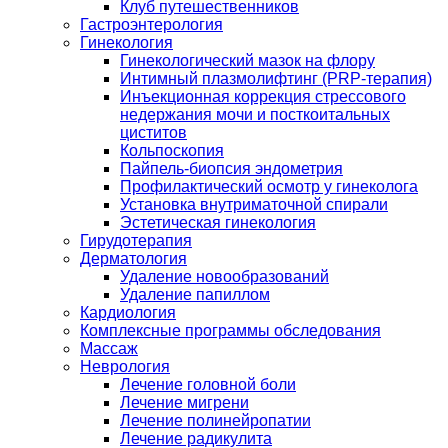
Клуб путешественников
Гастроэнтерология
Гинекология
Гинекологический мазок на флору
Интимный плазмолифтинг (PRP-терапия)
Инъекционная коррекция стрессового
недержания мочи и посткоитальных
циститов
Кольпоскопия
Пайпель-биопсия эндометрия
Профилактический осмотр у гинеколога
Установка внутриматочной спирали
Эстетическая гинекология
Гирудотерапия
Дерматология
Удаление новообразований
Удаление папиллом
Кардиология
Комплексные программы обследования
Массаж
Неврология
Лечение головной боли
Лечение мигрени
Лечение полинейропатии
Лечение радикулита