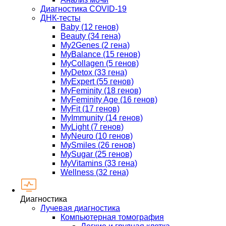
Диагностика COVID-19
ДНК-тесты
Baby (12 генов)
Beauty (34 гена)
My2Genes (2 гена)
MyBalance (15 генов)
MyCollagen (5 генов)
MyDetox (33 гена)
MyExpert (55 генов)
MyFeminity (18 генов)
MyFeminity Age (16 генов)
MyFit (17 генов)
MyImmunity (14 генов)
MyLight (7 генов)
MyNeuro (10 генов)
MySmiles (26 генов)
MySugar (25 генов)
MyVitamins (33 гена)
Wellness (32 гена)
Диагностика
Лучевая диагностика
Компьютерная томография