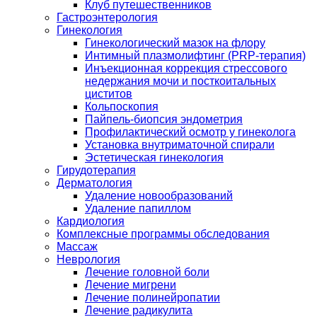
Клуб путешественников
Гастроэнтерология
Гинекология
Гинекологический мазок на флору
Интимный плазмолифтинг (PRP-терапия)
Инъекционная коррекция стрессового
недержания мочи и посткоитальных
циститов
Кольпоскопия
Пайпель-биопсия эндометрия
Профилактический осмотр у гинеколога
Установка внутриматочной спирали
Эстетическая гинекология
Гирудотерапия
Дерматология
Удаление новообразований
Удаление папиллом
Кардиология
Комплексные программы обследования
Массаж
Неврология
Лечение головной боли
Лечение мигрени
Лечение полинейропатии
Лечение радикулита