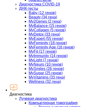
Диагностика COVID-19
ДНК-тесты
Baby (12 генов)
Beauty (34 гена)
My2Genes (2 гена)
MyBalance (15 генов)
MyCollagen (5 генов)
MyDetox (33 гена)
MyExpert (55 генов)
MyFeminity (18 генов)
MyFeminity Age (16 генов)
MyFit (17 генов)
MyImmunity (14 генов)
MyLight (7 генов)
MyNeuro (10 генов)
MySmiles (26 генов)
MySugar (25 генов)
MyVitamins (33 гена)
Wellness (32 гена)
Диагностика
Лучевая диагностика
Компьютерная томография