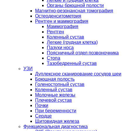
Легкие и грудная клетка
Органы брюшной полости
Магнитно-резонансная томография
Остеоденситометрия
Рентген и маммография
Маммография
Рентген
Коленный сустав
Легкие (грудная клетка)
Пазухи носа
Поясничный отдел позвоночника
Стопа
Тазобедренный сустав
УЗИ
Дуплексное сканирование сосудов шеи
Брюшная полость
Голеностопный сустав
Коленный сустав
Молочные железы
Плечевой сустав
Почки
При беременности
Сердце
Щитовидная железа
Функциональная диагностика