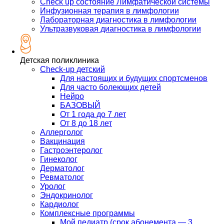
Check up состояние Лимфатической системы
Инфузионная терапия в лимфологии
Лабораторная диагностика в лимфологии
Ультразвуковая диагностика в лимфологии
Детская поликлиника
Check-up детский
Для настоящих и будущих спортсменов
Для часто болеющих детей
Нейро
БАЗОВЫЙ
От 1 года до 7 лет
От 8 до 18 лет
Аллерголог
Вакцинация
Гастроэнтеролог
Гинеколог
Дерматолог
Ревматолог
Уролог
Эндокринолог
Кардиолог
Комплексные программы
Мой педиатр (срок абонемента — 3