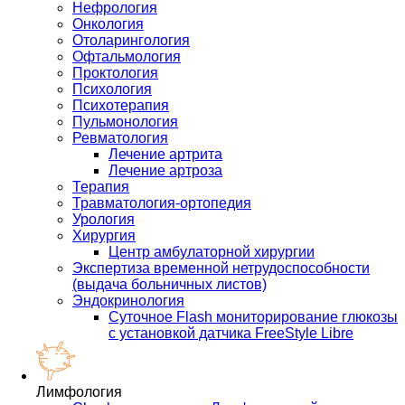
Нефрология
Онкология
Отоларингология
Офтальмология
Проктология
Психология
Психотерапия
Пульмонология
Ревматология
Лечение артрита
Лечение артроза
Терапия
Травматология-ортопедия
Урология
Хирургия
Центр амбулаторной хирургии
Экспертиза временной нетрудоспособности
(выдача больничных листов)
Эндокринология
Суточное Flash мониторирование глюкозы
с установкой датчика FreeStyle Libre
Лимфология