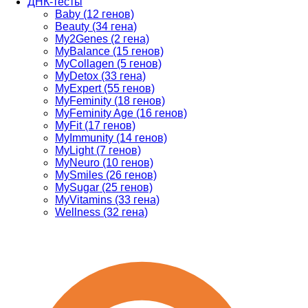
ДНК-тесты
Baby (12 генов)
Beauty (34 гена)
My2Genes (2 гена)
MyBalance (15 генов)
MyCollagen (5 генов)
MyDetox (33 гена)
MyExpert (55 генов)
MyFeminity (18 генов)
MyFeminity Age (16 генов)
MyFit (17 генов)
MyImmunity (14 генов)
MyLight (7 генов)
MyNeuro (10 генов)
MySmiles (26 генов)
MySugar (25 генов)
MyVitamins (33 гена)
Wellness (32 гена)