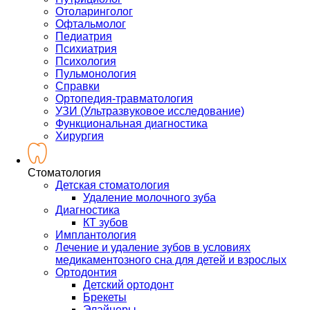
Отоларинголог
Офтальмолог
Педиатрия
Психиатрия
Психология
Пульмонология
Справки
Ортопедия-травматология
УЗИ (Ультразвуковое исследование)
Функциональная диагностика
Хирургия
Стоматология
Детская стоматология
Удаление молочного зуба
Диагностика
КТ зубов
Имплантология
Лечение и удаление зубов в условиях
медикаментозного сна для детей и взрослых
Ортодонтия
Детский ортодонт
Брекеты
Элайнеры