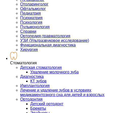
Отоларинголог
Офтальмолог
Педиатрия
Психиатрия
Психология
Пульмонология
Справки
Ортопедия-травматология
УЗИ (Ультразвуковое исследование)
Функциональная диагностика
Хирургия
Стоматология
Детская стоматология
Удаление молочного зуба
Диагностика
КТ зубов
Имплантология
Лечение и удаление зубов в условиях
медикаментозного сна для детей и взрослых
Ортодонтия
Детский ортодонт
Брекеты
Элайнеры