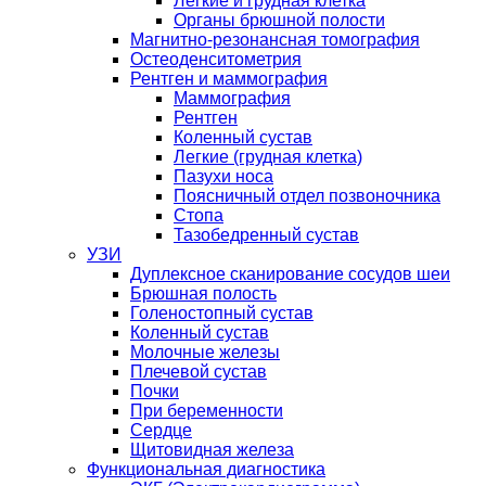
Легкие и грудная клетка
Органы брюшной полости
Магнитно-резонансная томография
Остеоденситометрия
Рентген и маммография
Маммография
Рентген
Коленный сустав
Легкие (грудная клетка)
Пазухи носа
Поясничный отдел позвоночника
Стопа
Тазобедренный сустав
УЗИ
Дуплексное сканирование сосудов шеи
Брюшная полость
Голеностопный сустав
Коленный сустав
Молочные железы
Плечевой сустав
Почки
При беременности
Сердце
Щитовидная железа
Функциональная диагностика