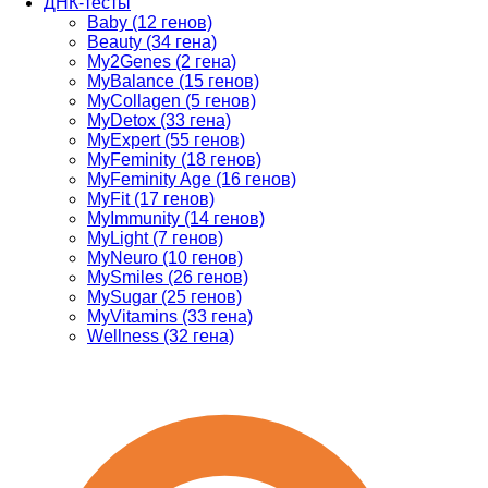
ДНК-тесты
Baby (12 генов)
Beauty (34 гена)
My2Genes (2 гена)
MyBalance (15 генов)
MyCollagen (5 генов)
MyDetox (33 гена)
MyExpert (55 генов)
MyFeminity (18 генов)
MyFeminity Age (16 генов)
MyFit (17 генов)
MyImmunity (14 генов)
MyLight (7 генов)
MyNeuro (10 генов)
MySmiles (26 генов)
MySugar (25 генов)
MyVitamins (33 гена)
Wellness (32 гена)