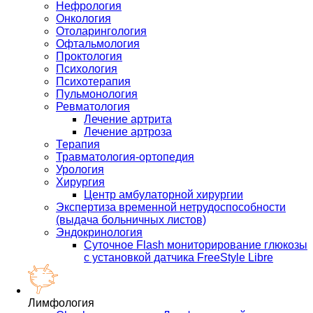
Нефрология
Онкология
Отоларингология
Офтальмология
Проктология
Психология
Психотерапия
Пульмонология
Ревматология
Лечение артрита
Лечение артроза
Терапия
Травматология-ортопедия
Урология
Хирургия
Центр амбулаторной хирургии
Экспертиза временной нетрудоспособности
(выдача больничных листов)
Эндокринология
Суточное Flash мониторирование глюкозы
с установкой датчика FreeStyle Libre
Лимфология