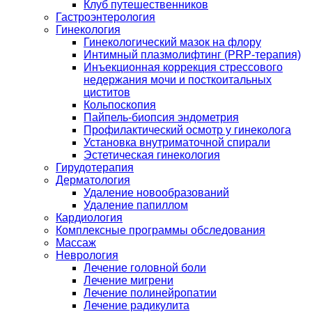
Клуб путешественников
Гастроэнтерология
Гинекология
Гинекологический мазок на флору
Интимный плазмолифтинг (PRP-терапия)
Инъекционная коррекция стрессового
недержания мочи и посткоитальных
циститов
Кольпоскопия
Пайпель-биопсия эндометрия
Профилактический осмотр у гинеколога
Установка внутриматочной спирали
Эстетическая гинекология
Гирудотерапия
Дерматология
Удаление новообразований
Удаление папиллом
Кардиология
Комплексные программы обследования
Массаж
Неврология
Лечение головной боли
Лечение мигрени
Лечение полинейропатии
Лечение радикулита