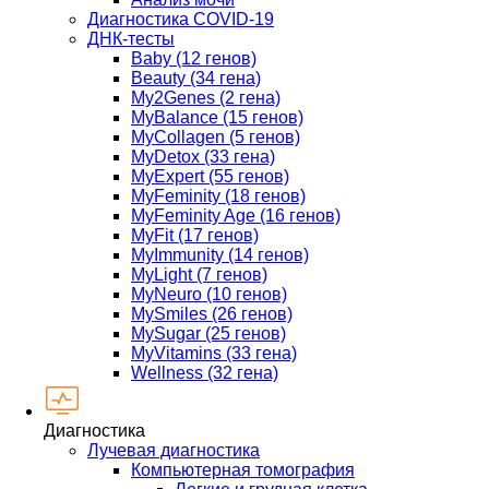
Диагностика COVID-19
ДНК-тесты
Baby (12 генов)
Beauty (34 гена)
My2Genes (2 гена)
MyBalance (15 генов)
MyCollagen (5 генов)
MyDetox (33 гена)
MyExpert (55 генов)
MyFeminity (18 генов)
MyFeminity Age (16 генов)
MyFit (17 генов)
MyImmunity (14 генов)
MyLight (7 генов)
MyNeuro (10 генов)
MySmiles (26 генов)
MySugar (25 генов)
MyVitamins (33 гена)
Wellness (32 гена)
Диагностика
Лучевая диагностика
Компьютерная томография