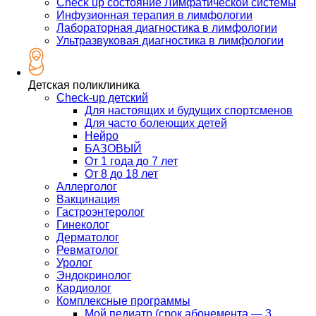
Check up состояние Лимфатической системы
Инфузионная терапия в лимфологии
Лабораторная диагностика в лимфологии
Ультразвуковая диагностика в лимфологии
Детская поликлиника
Check-up детский
Для настоящих и будущих спортсменов
Для часто болеющих детей
Нейро
БАЗОВЫЙ
От 1 года до 7 лет
От 8 до 18 лет
Аллерголог
Вакцинация
Гастроэнтеролог
Гинеколог
Дерматолог
Ревматолог
Уролог
Эндокринолог
Кардиолог
Комплексные программы
Мой педиатр (срок абонемента — 3