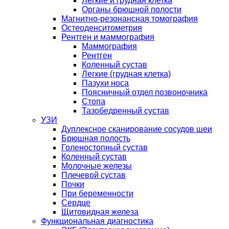
Легкие и грудная клетка
Органы брюшной полости
Магнитно-резонансная томография
Остеоденситометрия
Рентген и маммография
Маммография
Рентген
Коленный сустав
Легкие (грудная клетка)
Пазухи носа
Поясничный отдел позвоночника
Стопа
Тазобедренный сустав
УЗИ
Дуплексное сканирование сосудов шеи
Брюшная полость
Голеностопный сустав
Коленный сустав
Молочные железы
Плечевой сустав
Почки
При беременности
Сердце
Щитовидная железа
Функциональная диагностика