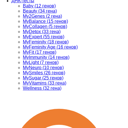
ДНК-тесты
Baby (12 генов)
Beauty (34 гена)
My2Genes (2 гена)
MyBalance (15 генов)
MyCollagen (5 генов)
MyDetox (33 гена)
MyExpert (55 генов)
MyFeminity (18 генов)
MyFeminity Age (16 генов)
MyFit (17 генов)
MyImmunity (14 генов)
MyLight (7 генов)
MyNeuro (10 генов)
MySmiles (26 генов)
MySugar (25 генов)
MyVitamins (33 гена)
Wellness (32 гена)