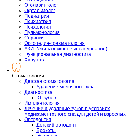
Отоларинголог
Офтальмолог
Педиатрия
Психиатрия
Психология
Пульмонология
Справки
Ортопедия-травматология
УЗИ (Ультразвуковое исследование)
Функциональная диагностика
Хирургия
Стоматология
Детская стоматология
Удаление молочного зуба
Диагностика
КТ зубов
Имплантология
Лечение и удаление зубов в условиях
медикаментозного сна для детей и взрослых
Ортодонтия
Детский ортодонт
Брекеты
Элайнеры