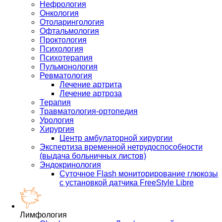
Нефрология
Онкология
Отоларингология
Офтальмология
Проктология
Психология
Психотерапия
Пульмонология
Ревматология
Лечение артрита
Лечение артроза
Терапия
Травматология-ортопедия
Урология
Хирургия
Центр амбулаторной хирургии
Экспертиза временной нетрудоспособности
(выдача больничных листов)
Эндокринология
Суточное Flash мониторирование глюкозы
с установкой датчика FreeStyle Libre
Лимфология