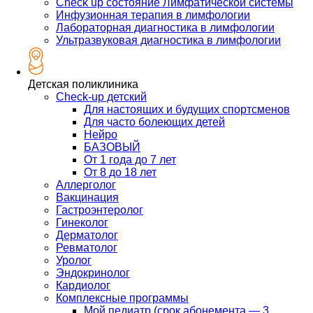
Check up состояние Лимфатической системы
Инфузионная терапия в лимфологии
Лабораторная диагностика в лимфологии
Ультразвуковая диагностика в лимфологии
Детская поликлиника
Check-up детский
Для настоящих и будущих спортсменов
Для часто болеющих детей
Нейро
БАЗОВЫЙ
От 1 года до 7 лет
От 8 до 18 лет
Аллерголог
Вакцинация
Гастроэнтеролог
Гинеколог
Дерматолог
Ревматолог
Уролог
Эндокринолог
Кардиолог
Комплексные программы
Мой педиатр (срок абонемента — 3