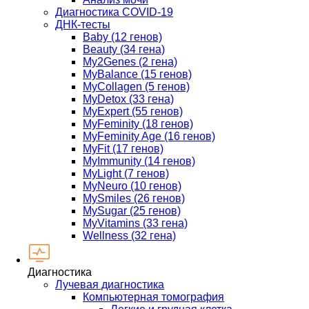
Диагностика COVID-19
ДНК-тесты
Baby (12 генов)
Beauty (34 гена)
My2Genes (2 гена)
MyBalance (15 генов)
MyCollagen (5 генов)
MyDetox (33 гена)
MyExpert (55 генов)
MyFeminity (18 генов)
MyFeminity Age (16 генов)
MyFit (17 генов)
MyImmunity (14 генов)
MyLight (7 генов)
MyNeuro (10 генов)
MySmiles (26 генов)
MySugar (25 генов)
MyVitamins (33 гена)
Wellness (32 гена)
Диагностика
Лучевая диагностика
Компьютерная томография