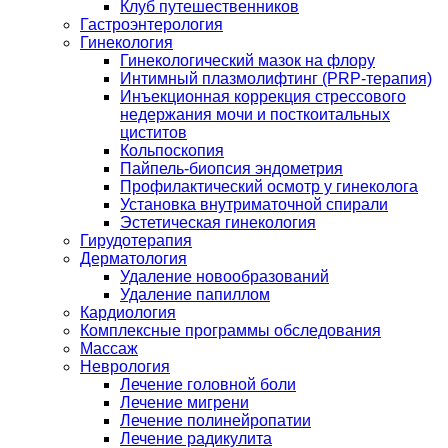
Клуб путешественников
Гастроэнтерология
Гинекология
Гинекологический мазок на флору
Интимный плазмолифтинг (PRP-терапия)
Инъекционная коррекция стрессового
недержания мочи и посткоитальных
циститов
Кольпоскопия
Пайпель-биопсия эндометрия
Профилактический осмотр у гинеколога
Установка внутриматочной спирали
Эстетическая гинекология
Гирудотерапия
Дерматология
Удаление новообразований
Удаление папиллом
Кардиология
Комплексные программы обследования
Массаж
Неврология
Лечение головной боли
Лечение мигрени
Лечение полинейропатии
Лечение радикулита