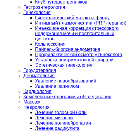
Клуб путешественников
Гастроэнтерология
Гинекология
Гинекологический мазок на флору
Интимный плазмолифтинг (PRP-терапия)
Инъекционная коррекция стрессового
недержания мочи и посткоитальных
циститов
Кольпоскопия
Пайпель-биопсия эндометрия
Профилактический осмотр у гинеколога
Установка внутриматочной спирали
Эстетическая гинекология
Гирудотерапия
Дерматология
Удаление новообразований
Удаление папиллом
Кардиология
Комплексные программы обследования
Массаж
Неврология
Лечение головной боли
Лечение мигрени
Лечение полинейропатии
Лечение радикулита