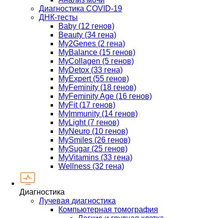
Диагностика COVID-19
ДНК-тесты
Baby (12 генов)
Beauty (34 гена)
My2Genes (2 гена)
MyBalance (15 генов)
MyCollagen (5 генов)
MyDetox (33 гена)
MyExpert (55 генов)
MyFeminity (18 генов)
MyFeminity Age (16 генов)
MyFit (17 генов)
MyImmunity (14 генов)
MyLight (7 генов)
MyNeuro (10 генов)
MySmiles (26 генов)
MySugar (25 генов)
MyVitamins (33 гена)
Wellness (32 гена)
Диагностика
Лучевая диагностика
Компьютерная томография