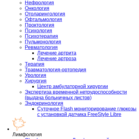
Нефрология
Онкология
Отоларингология
Офтальмология
Проктология
Психология
Психотерапия
Пульмонология
Ревматология
Лечение артрита
Лечение артроза
Терапия
Травматология-ортопедия
Урология
Хирургия
Центр амбулаторной хирургии
Экспертиза временной нетрудоспособности
(выдача больничных листов)
Эндокринология
Суточное Flash мониторирование глюкозы
с установкой датчика FreeStyle Libre
Лимфология