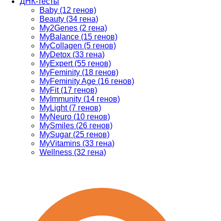
ДНК-тесты
Baby (12 генов)
Beauty (34 гена)
My2Genes (2 гена)
MyBalance (15 генов)
MyCollagen (5 генов)
MyDetox (33 гена)
MyExpert (55 генов)
MyFeminity (18 генов)
MyFeminity Age (16 генов)
MyFit (17 генов)
MyImmunity (14 генов)
MyLight (7 генов)
MyNeuro (10 генов)
MySmiles (26 генов)
MySugar (25 генов)
MyVitamins (33 гена)
Wellness (32 гена)