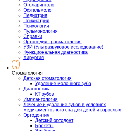
Отоларинголог
Офтальмолог
Педиатрия
Психиатрия
Психология
Пульмонология
Справки
Ортопедия-травматология
УЗИ (Ультразвуковое исследование)
Функциональная диагностика
Хирургия
Стоматология
Детская стоматология
Удаление молочного зуба
Диагностика
КТ зубов
Имплантология
Лечение и удаление зубов в условиях
медикаментозного сна для детей и взрослых
Ортодонтия
Детский ортодонт
Брекеты
Элайнеры