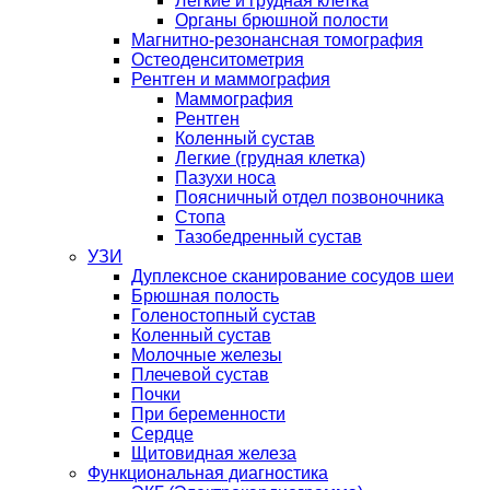
Легкие и грудная клетка
Органы брюшной полости
Магнитно-резонансная томография
Остеоденситометрия
Рентген и маммография
Маммография
Рентген
Коленный сустав
Легкие (грудная клетка)
Пазухи носа
Поясничный отдел позвоночника
Стопа
Тазобедренный сустав
УЗИ
Дуплексное сканирование сосудов шеи
Брюшная полость
Голеностопный сустав
Коленный сустав
Молочные железы
Плечевой сустав
Почки
При беременности
Сердце
Щитовидная железа
Функциональная диагностика