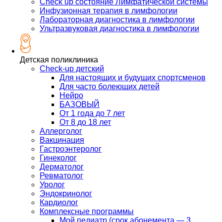
Check up состояние Лимфатической системы
Инфузионная терапия в лимфологии
Лабораторная диагностика в лимфологии
Ультразвуковая диагностика в лимфологии
Детская поликлиника
Check-up детский
Для настоящих и будущих спортсменов
Для часто болеющих детей
Нейро
БАЗОВЫЙ
От 1 года до 7 лет
От 8 до 18 лет
Аллерголог
Вакцинация
Гастроэнтеролог
Гинеколог
Дерматолог
Ревматолог
Уролог
Эндокринолог
Кардиолог
Комплексные программы
Мой педиатр (срок абонемента — 3