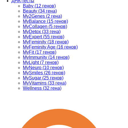
ДНК-тесты
Baby (12 генов)
Beauty (34 гена)
My2Genes (2 гена)
MyBalance (15 генов)
MyCollagen (5 генов)
MyDetox (33 гена)
MyExpert (55 генов)
MyFeminity (18 генов)
MyFeminity Age (16 генов)
MyFit (17 генов)
MyImmunity (14 генов)
MyLight (7 генов)
MyNeuro (10 генов)
MySmiles (26 генов)
MySugar (25 генов)
MyVitamins (33 гена)
Wellness (32 гена)