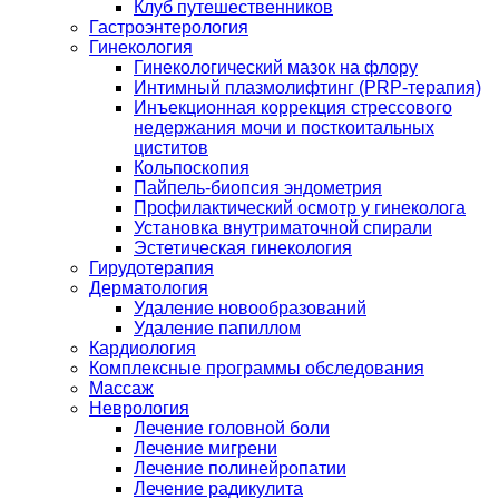
Клуб путешественников
Гастроэнтерология
Гинекология
Гинекологический мазок на флору
Интимный плазмолифтинг (PRP-терапия)
Инъекционная коррекция стрессового
недержания мочи и посткоитальных
циститов
Кольпоскопия
Пайпель-биопсия эндометрия
Профилактический осмотр у гинеколога
Установка внутриматочной спирали
Эстетическая гинекология
Гирудотерапия
Дерматология
Удаление новообразований
Удаление папиллом
Кардиология
Комплексные программы обследования
Массаж
Неврология
Лечение головной боли
Лечение мигрени
Лечение полинейропатии
Лечение радикулита