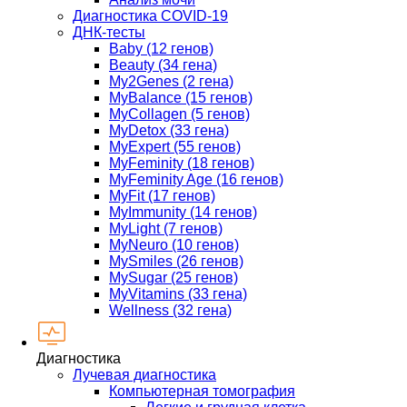
Диагностика COVID-19
ДНК-тесты
Baby (12 генов)
Beauty (34 гена)
My2Genes (2 гена)
MyBalance (15 генов)
MyCollagen (5 генов)
MyDetox (33 гена)
MyExpert (55 генов)
MyFeminity (18 генов)
MyFeminity Age (16 генов)
MyFit (17 генов)
MyImmunity (14 генов)
MyLight (7 генов)
MyNeuro (10 генов)
MySmiles (26 генов)
MySugar (25 генов)
MyVitamins (33 гена)
Wellness (32 гена)
Диагностика
Лучевая диагностика
Компьютерная томография