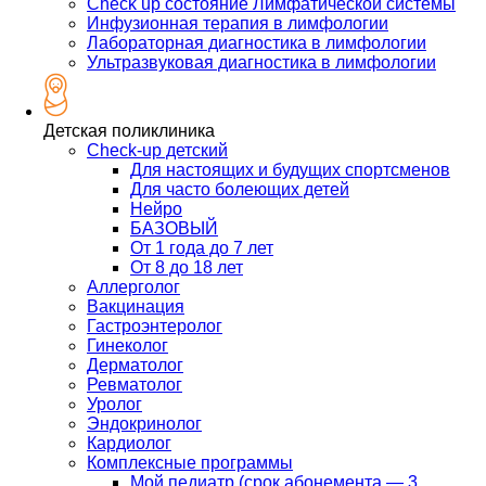
Check up состояние Лимфатической системы
Инфузионная терапия в лимфологии
Лабораторная диагностика в лимфологии
Ультразвуковая диагностика в лимфологии
Детская поликлиника
Check-up детский
Для настоящих и будущих спортсменов
Для часто болеющих детей
Нейро
БАЗОВЫЙ
От 1 года до 7 лет
От 8 до 18 лет
Аллерголог
Вакцинация
Гастроэнтеролог
Гинеколог
Дерматолог
Ревматолог
Уролог
Эндокринолог
Кардиолог
Комплексные программы
Мой педиатр (срок абонемента — 3