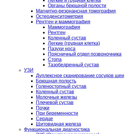
Легкие и грудная клетка
Органы брюшной полости
Магнитно-резонансная томография
Остеоденситометрия
Рентген и маммография
Маммография
Рентген
Коленный сустав
Легкие (грудная клетка)
Пазухи носа
Поясничный отдел позвоночника
Стопа
Тазобедренный сустав
УЗИ
Дуплексное сканирование сосудов шеи
Брюшная полость
Голеностопный сустав
Коленный сустав
Молочные железы
Плечевой сустав
Почки
При беременности
Сердце
Щитовидная железа
Функциональная диагностика