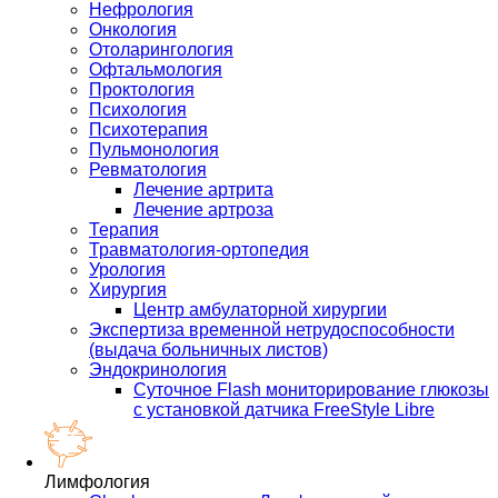
Нефрология
Онкология
Отоларингология
Офтальмология
Проктология
Психология
Психотерапия
Пульмонология
Ревматология
Лечение артрита
Лечение артроза
Терапия
Травматология-ортопедия
Урология
Хирургия
Центр амбулаторной хирургии
Экспертиза временной нетрудоспособности
(выдача больничных листов)
Эндокринология
Суточное Flash мониторирование глюкозы
с установкой датчика FreeStyle Libre
Лимфология