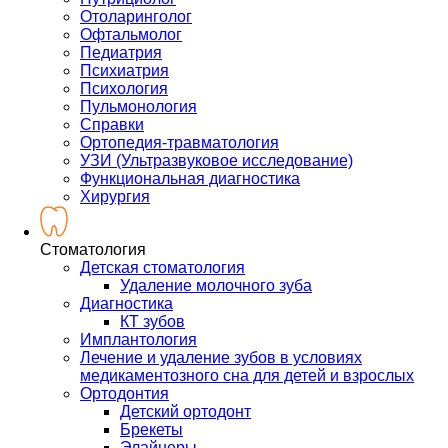
Отоларинголог
Офтальмолог
Педиатрия
Психиатрия
Психология
Пульмонология
Справки
Ортопедия-травматология
УЗИ (Ультразвуковое исследование)
Функциональная диагностика
Хирургия
Стоматология
Детская стоматология
Удаление молочного зуба
Диагностика
КТ зубов
Имплантология
Лечение и удаление зубов в условиях
медикаментозного сна для детей и взрослых
Ортодонтия
Детский ортодонт
Брекеты
Элайнеры