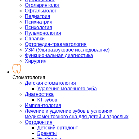
Отоларинголог
Офтальмолог
Педиатрия
Психиатрия
Психология
Пульмонология
Справки
Ортопедия-травматология
УЗИ (Ультразвуковое исследование)
Функциональная диагностика
Хирургия
Стоматология
Детская стоматология
Удаление молочного зуба
Диагностика
КТ зубов
Имплантология
Лечение и удаление зубов в условиях
медикаментозного сна для детей и взрослых
Ортодонтия
Детский ортодонт
Брекеты
Элайнеры