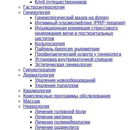
Клуб путешественников
Гастроэнтерология
Гинекология
Гинекологический мазок на флору
Интимный плазмолифтинг (PRP-терапия)
Инъекционная коррекция стрессового
недержания мочи и посткоитальных
циститов
Кольпоскопия
Пайпель-биопсия эндометрия
Профилактический осмотр у гинеколога
Установка внутриматочной спирали
Эстетическая гинекология
Гирудотерапия
Дерматология
Удаление новообразований
Удаление папиллом
Кардиология
Комплексные программы обследования
Массаж
Неврология
Лечение головной боли
Лечение мигрени
Лечение полинейропатии
Лечение радикулита