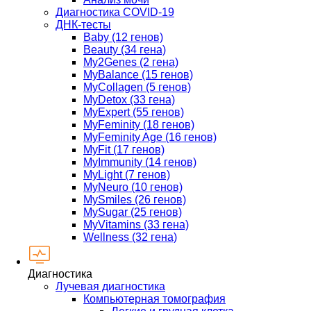
Диагностика COVID-19
ДНК-тесты
Baby (12 генов)
Beauty (34 гена)
My2Genes (2 гена)
MyBalance (15 генов)
MyCollagen (5 генов)
MyDetox (33 гена)
MyExpert (55 генов)
MyFeminity (18 генов)
MyFeminity Age (16 генов)
MyFit (17 генов)
MyImmunity (14 генов)
MyLight (7 генов)
MyNeuro (10 генов)
MySmiles (26 генов)
MySugar (25 генов)
MyVitamins (33 гена)
Wellness (32 гена)
Диагностика
Лучевая диагностика
Компьютерная томография