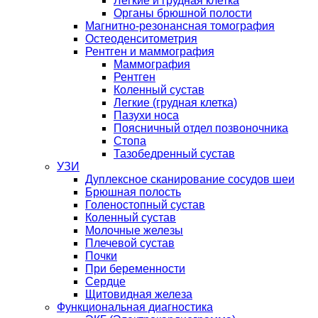
Легкие и грудная клетка
Органы брюшной полости
Магнитно-резонансная томография
Остеоденситометрия
Рентген и маммография
Маммография
Рентген
Коленный сустав
Легкие (грудная клетка)
Пазухи носа
Поясничный отдел позвоночника
Стопа
Тазобедренный сустав
УЗИ
Дуплексное сканирование сосудов шеи
Брюшная полость
Голеностопный сустав
Коленный сустав
Молочные железы
Плечевой сустав
Почки
При беременности
Сердце
Щитовидная железа
Функциональная диагностика