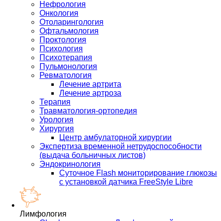
Нефрология
Онкология
Отоларингология
Офтальмология
Проктология
Психология
Психотерапия
Пульмонология
Ревматология
Лечение артрита
Лечение артроза
Терапия
Травматология-ортопедия
Урология
Хирургия
Центр амбулаторной хирургии
Экспертиза временной нетрудоспособности
(выдача больничных листов)
Эндокринология
Суточное Flash мониторирование глюкозы
с установкой датчика FreeStyle Libre
Лимфология