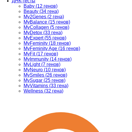
ДНК-тесты
Baby (12 генов)
Beauty (34 гена)
My2Genes (2 гена)
MyBalance (15 генов)
MyCollagen (5 генов)
MyDetox (33 гена)
MyExpert (55 генов)
MyFeminity (18 генов)
MyFeminity Age (16 генов)
MyFit (17 генов)
MyImmunity (14 генов)
MyLight (7 генов)
MyNeuro (10 генов)
MySmiles (26 генов)
MySugar (25 генов)
MyVitamins (33 гена)
Wellness (32 гена)