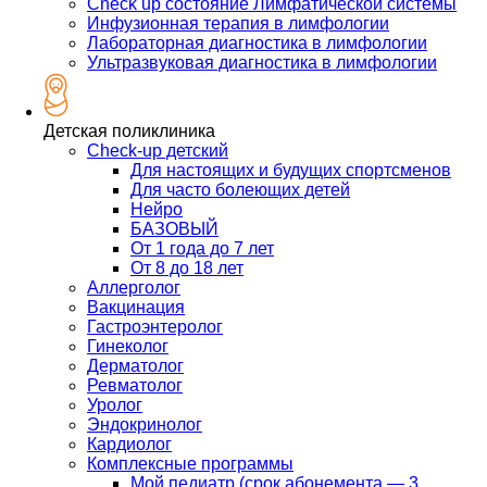
Check up состояние Лимфатической системы
Инфузионная терапия в лимфологии
Лабораторная диагностика в лимфологии
Ультразвуковая диагностика в лимфологии
Детская поликлиника
Check-up детский
Для настоящих и будущих спортсменов
Для часто болеющих детей
Нейро
БАЗОВЫЙ
От 1 года до 7 лет
От 8 до 18 лет
Аллерголог
Вакцинация
Гастроэнтеролог
Гинеколог
Дерматолог
Ревматолог
Уролог
Эндокринолог
Кардиолог
Комплексные программы
Мой педиатр (срок абонемента — 3