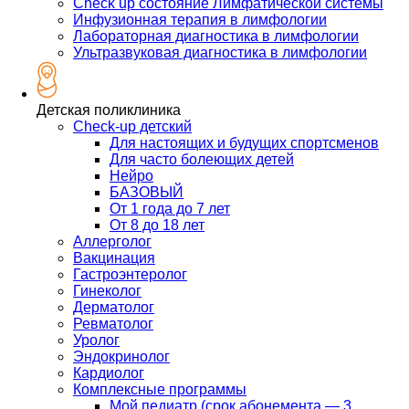
Check up состояние Лимфатической системы
Инфузионная терапия в лимфологии
Лабораторная диагностика в лимфологии
Ультразвуковая диагностика в лимфологии
Детская поликлиника
Check-up детский
Для настоящих и будущих спортсменов
Для часто болеющих детей
Нейро
БАЗОВЫЙ
От 1 года до 7 лет
От 8 до 18 лет
Аллерголог
Вакцинация
Гастроэнтеролог
Гинеколог
Дерматолог
Ревматолог
Уролог
Эндокринолог
Кардиолог
Комплексные программы
Мой педиатр (срок абонемента — 3