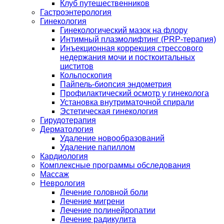
Клуб путешественников
Гастроэнтерология
Гинекология
Гинекологический мазок на флору
Интимный плазмолифтинг (PRP-терапия)
Инъекционная коррекция стрессового
недержания мочи и посткоитальных
циститов
Кольпоскопия
Пайпель-биопсия эндометрия
Профилактический осмотр у гинеколога
Установка внутриматочной спирали
Эстетическая гинекология
Гирудотерапия
Дерматология
Удаление новообразований
Удаление папиллом
Кардиология
Комплексные программы обследования
Массаж
Неврология
Лечение головной боли
Лечение мигрени
Лечение полинейропатии
Лечение радикулита