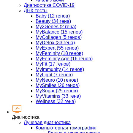
Диагностика COVID-19
ДНК-тесты
Baby (12 генов)
Beauty (34 гена)
My2Genes (2 гена)
MyBalance (15 генов)
MyCollagen (5 генов)
MyDetox (33 гена)
MyExpert (55 генов)
MyFeminity (18 генов)
MyFeminity Age (16 генов)
MyFit (17 генов)
MyImmunity (14 генов)
MyLight (7 генов)
MyNeuro (10 генов)
MySmiles (26 генов)
MySugar (25 генов)
MyVitamins (33 гена)
Wellness (32 гена)
Диагностика
Лучевая диагностика
Компьютерная томография