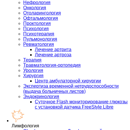
Нефрология
Онкология
Отоларингология
Офтальмология
Проктология
Психология
Психотерапия
Пульмонология
Ревматология
Лечение артрита
Лечение артроза
Терапия
Травматология-ортопедия
Урология
Хирургия
Центр амбулаторной хирургии
Экспертиза временной нетрудоспособности
(выдача больничных листов)
Эндокринология
Суточное Flash мониторирование глюкозы
с установкой датчика FreeStyle Libre
Лимфология