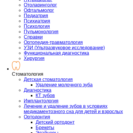
Отоларинголог
Офтальмолог
Педиатрия
Психиатрия
Психология
Пульмонология
Справки
Ортопедия-травматология
УЗИ (Ультразвуковое исследование)
Функциональная диагностика
Хирургия
Стоматология
Детская стоматология
Удаление молочного зуба
Диагностика
КТ зубов
Имплантология
Лечение и удаление зубов в условиях
медикаментозного сна для детей и взрослых
Ортодонтия
Детский ортодонт
Брекеты
Элайнеры