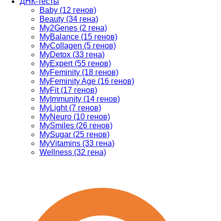
ДНК-тесты
Baby (12 генов)
Beauty (34 гена)
My2Genes (2 гена)
MyBalance (15 генов)
MyCollagen (5 генов)
MyDetox (33 гена)
MyExpert (55 генов)
MyFeminity (18 генов)
MyFeminity Age (16 генов)
MyFit (17 генов)
MyImmunity (14 генов)
MyLight (7 генов)
MyNeuro (10 генов)
MySmiles (26 генов)
MySugar (25 генов)
MyVitamins (33 гена)
Wellness (32 гена)