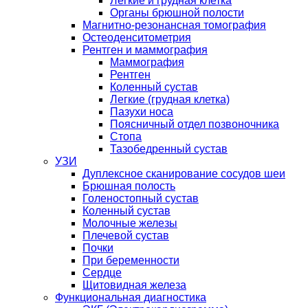
Легкие и грудная клетка
Органы брюшной полости
Магнитно-резонансная томография
Остеоденситометрия
Рентген и маммография
Маммография
Рентген
Коленный сустав
Легкие (грудная клетка)
Пазухи носа
Поясничный отдел позвоночника
Стопа
Тазобедренный сустав
УЗИ
Дуплексное сканирование сосудов шеи
Брюшная полость
Голеностопный сустав
Коленный сустав
Молочные железы
Плечевой сустав
Почки
При беременности
Сердце
Щитовидная железа
Функциональная диагностика