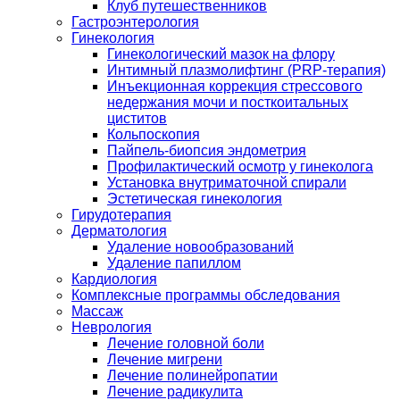
Клуб путешественников
Гастроэнтерология
Гинекология
Гинекологический мазок на флору
Интимный плазмолифтинг (PRP-терапия)
Инъекционная коррекция стрессового
недержания мочи и посткоитальных
циститов
Кольпоскопия
Пайпель-биопсия эндометрия
Профилактический осмотр у гинеколога
Установка внутриматочной спирали
Эстетическая гинекология
Гирудотерапия
Дерматология
Удаление новообразований
Удаление папиллом
Кардиология
Комплексные программы обследования
Массаж
Неврология
Лечение головной боли
Лечение мигрени
Лечение полинейропатии
Лечение радикулита