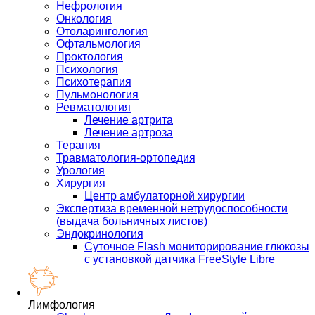
Нефрология
Онкология
Отоларингология
Офтальмология
Проктология
Психология
Психотерапия
Пульмонология
Ревматология
Лечение артрита
Лечение артроза
Терапия
Травматология-ортопедия
Урология
Хирургия
Центр амбулаторной хирургии
Экспертиза временной нетрудоспособности
(выдача больничных листов)
Эндокринология
Суточное Flash мониторирование глюкозы
с установкой датчика FreeStyle Libre
Лимфология