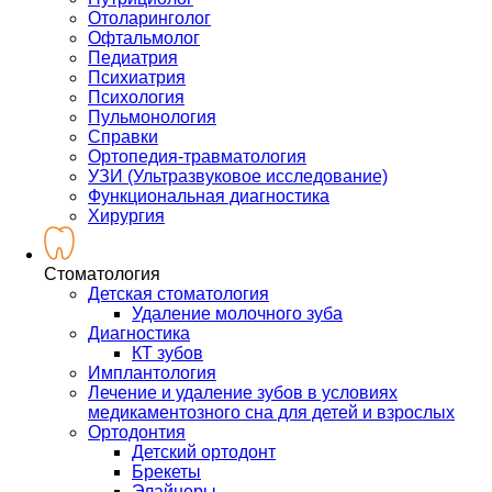
Отоларинголог
Офтальмолог
Педиатрия
Психиатрия
Психология
Пульмонология
Справки
Ортопедия-травматология
УЗИ (Ультразвуковое исследование)
Функциональная диагностика
Хирургия
Стоматология
Детская стоматология
Удаление молочного зуба
Диагностика
КТ зубов
Имплантология
Лечение и удаление зубов в условиях
медикаментозного сна для детей и взрослых
Ортодонтия
Детский ортодонт
Брекеты
Элайнеры