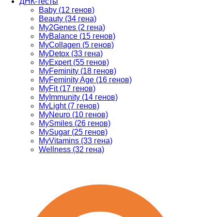
ДНК-тесты
Baby (12 генов)
Beauty (34 гена)
My2Genes (2 гена)
MyBalance (15 генов)
MyCollagen (5 генов)
MyDetox (33 гена)
MyExpert (55 генов)
MyFeminity (18 генов)
MyFeminity Age (16 генов)
MyFit (17 генов)
MyImmunity (14 генов)
MyLight (7 генов)
MyNeuro (10 генов)
MySmiles (26 генов)
MySugar (25 генов)
MyVitamins (33 гена)
Wellness (32 гена)