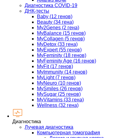
Диагностика COVID-19
ДНК-тесты
Baby (12 генов)
Beauty (34 гена)
My2Genes (2 гена)
MyBalance (15 генов)
MyCollagen (5 генов)
MyDetox (33 гена)
MyExpert (55 генов)
MyFeminity (18 генов)
MyFeminity Age (16 генов)
MyFit (17 генов)
MyImmunity (14 генов)
MyLight (7 генов)
MyNeuro (10 генов)
MySmiles (26 генов)
MySugar (25 генов)
MyVitamins (33 гена)
Wellness (32 гена)
Диагностика
Лучевая диагностика
Компьютерная томография