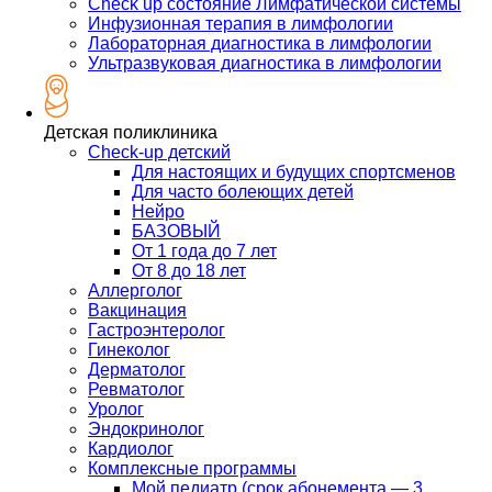
Check up состояние Лимфатической системы
Инфузионная терапия в лимфологии
Лабораторная диагностика в лимфологии
Ультразвуковая диагностика в лимфологии
Детская поликлиника
Check-up детский
Для настоящих и будущих спортсменов
Для часто болеющих детей
Нейро
БАЗОВЫЙ
От 1 года до 7 лет
От 8 до 18 лет
Аллерголог
Вакцинация
Гастроэнтеролог
Гинеколог
Дерматолог
Ревматолог
Уролог
Эндокринолог
Кардиолог
Комплексные программы
Мой педиатр (срок абонемента — 3