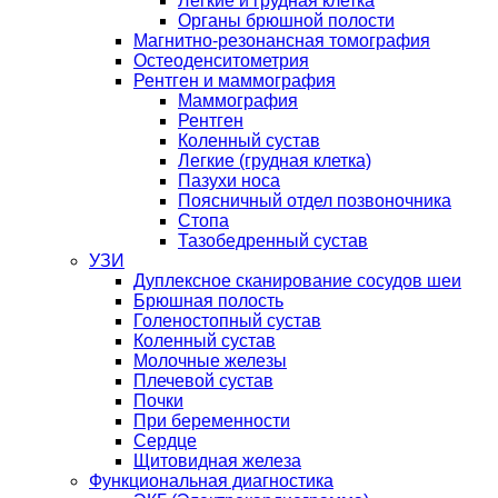
Легкие и грудная клетка
Органы брюшной полости
Магнитно-резонансная томография
Остеоденситометрия
Рентген и маммография
Маммография
Рентген
Коленный сустав
Легкие (грудная клетка)
Пазухи носа
Поясничный отдел позвоночника
Стопа
Тазобедренный сустав
УЗИ
Дуплексное сканирование сосудов шеи
Брюшная полость
Голеностопный сустав
Коленный сустав
Молочные железы
Плечевой сустав
Почки
При беременности
Сердце
Щитовидная железа
Функциональная диагностика