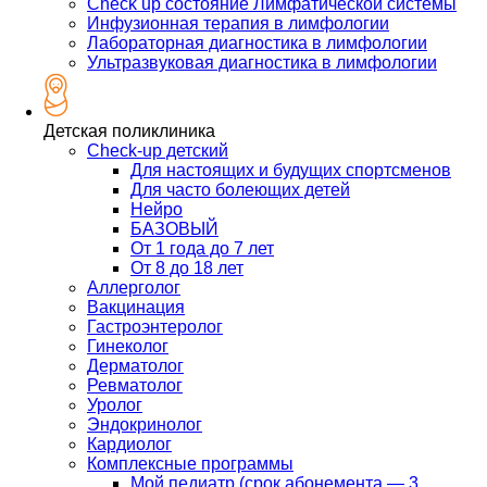
Check up состояние Лимфатической системы
Инфузионная терапия в лимфологии
Лабораторная диагностика в лимфологии
Ультразвуковая диагностика в лимфологии
Детская поликлиника
Check-up детский
Для настоящих и будущих спортсменов
Для часто болеющих детей
Нейро
БАЗОВЫЙ
От 1 года до 7 лет
От 8 до 18 лет
Аллерголог
Вакцинация
Гастроэнтеролог
Гинеколог
Дерматолог
Ревматолог
Уролог
Эндокринолог
Кардиолог
Комплексные программы
Мой педиатр (срок абонемента — 3