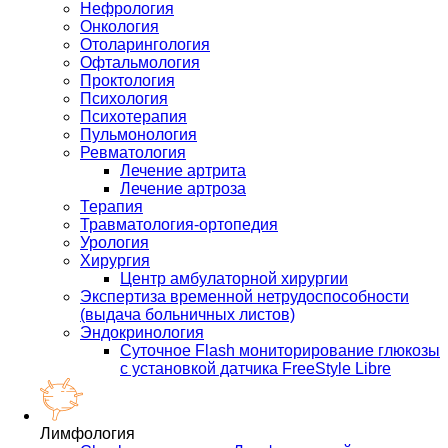
Нефрология
Онкология
Отоларингология
Офтальмология
Проктология
Психология
Психотерапия
Пульмонология
Ревматология
Лечение артрита
Лечение артроза
Терапия
Травматология-ортопедия
Урология
Хирургия
Центр амбулаторной хирургии
Экспертиза временной нетрудоспособности
(выдача больничных листов)
Эндокринология
Суточное Flash мониторирование глюкозы
с установкой датчика FreeStyle Libre
Лимфология