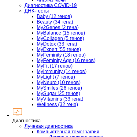
Диагностика COVID-19
ДНК-тесты
Baby (12 генов)
Beauty (34 гена)
My2Genes (2 гена)
MyBalance (15 генов)
MyCollagen (5 генов)
MyDetox (33 гена)
MyExpert (55 генов)
MyFeminity (18 генов)
MyFeminity Age (16 генов)
MyFit (17 генов)
MyImmunity (14 генов)
MyLight (7 генов)
MyNeuro (10 генов)
MySmiles (26 генов)
MySugar (25 генов)
MyVitamins (33 гена)
Wellness (32 гена)
Диагностика
Лучевая диагностика
Компьютерная томография