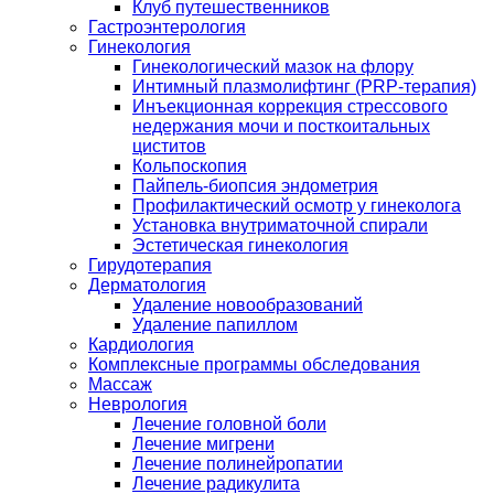
Клуб путешественников
Гастроэнтерология
Гинекология
Гинекологический мазок на флору
Интимный плазмолифтинг (PRP-терапия)
Инъекционная коррекция стрессового
недержания мочи и посткоитальных
циститов
Кольпоскопия
Пайпель-биопсия эндометрия
Профилактический осмотр у гинеколога
Установка внутриматочной спирали
Эстетическая гинекология
Гирудотерапия
Дерматология
Удаление новообразований
Удаление папиллом
Кардиология
Комплексные программы обследования
Массаж
Неврология
Лечение головной боли
Лечение мигрени
Лечение полинейропатии
Лечение радикулита