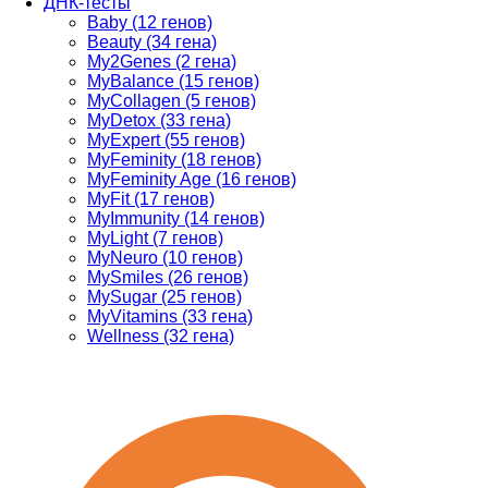
ДНК-тесты
Baby (12 генов)
Beauty (34 гена)
My2Genes (2 гена)
MyBalance (15 генов)
MyCollagen (5 генов)
MyDetox (33 гена)
MyExpert (55 генов)
MyFeminity (18 генов)
MyFeminity Age (16 генов)
MyFit (17 генов)
MyImmunity (14 генов)
MyLight (7 генов)
MyNeuro (10 генов)
MySmiles (26 генов)
MySugar (25 генов)
MyVitamins (33 гена)
Wellness (32 гена)