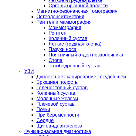
Легкие и грудная клетка
Органы брюшной полости
Магнитно-резонансная томография
Остеоденситометрия
Рентген и маммография
Маммография
Рентген
Коленный сустав
Легкие (грудная клетка)
Пазухи носа
Поясничный отдел позвоночника
Стопа
Тазобедренный сустав
УЗИ
Дуплексное сканирование сосудов шеи
Брюшная полость
Голеностопный сустав
Коленный сустав
Молочные железы
Плечевой сустав
Почки
При беременности
Сердце
Щитовидная железа
Функциональная диагностика