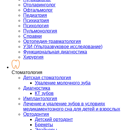
Отоларинголог
Офтальмолог
Педиатрия
Психиатрия
Психология
Пульмонология
Справки
Ортопедия-травматология
УЗИ (Ультразвуковое исследование)
Функциональная диагностика
Хирургия
Стоматология
Детская стоматология
Удаление молочного зуба
Диагностика
КТ зубов
Имплантология
Лечение и удаление зубов в условиях
медикаментозного сна для детей и взрослых
Ортодонтия
Детский ортодонт
Брекеты
Элайнеры