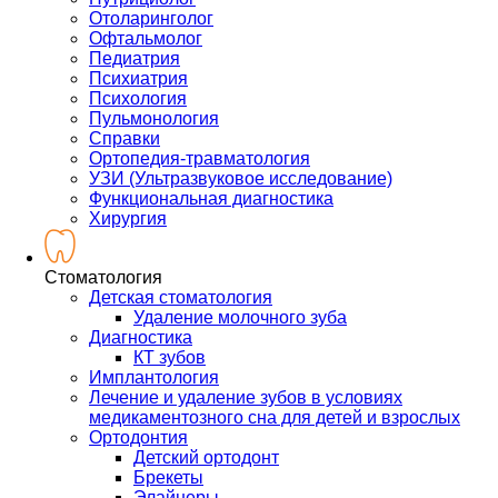
Отоларинголог
Офтальмолог
Педиатрия
Психиатрия
Психология
Пульмонология
Справки
Ортопедия-травматология
УЗИ (Ультразвуковое исследование)
Функциональная диагностика
Хирургия
Стоматология
Детская стоматология
Удаление молочного зуба
Диагностика
КТ зубов
Имплантология
Лечение и удаление зубов в условиях
медикаментозного сна для детей и взрослых
Ортодонтия
Детский ортодонт
Брекеты
Элайнеры