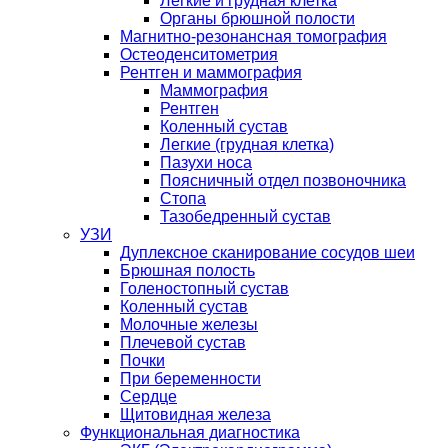
Легкие и грудная клетка
Органы брюшной полости
Магнитно-резонансная томография
Остеоденситометрия
Рентген и маммография
Маммография
Рентген
Коленный сустав
Легкие (грудная клетка)
Пазухи носа
Поясничный отдел позвоночника
Стопа
Тазобедренный сустав
УЗИ
Дуплексное сканирование сосудов шеи
Брюшная полость
Голеностопный сустав
Коленный сустав
Молочные железы
Плечевой сустав
Почки
При беременности
Сердце
Щитовидная железа
Функциональная диагностика