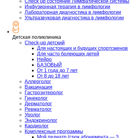
Check up состояние Лимфатической системы
Инфузионная терапия в лимфологии
Лабораторная диагностика в лимфологии
Ультразвуковая диагностика в лимфологии
Детская поликлиника
Check-up детский
Для настоящих и будущих спортсменов
Для часто болеющих детей
Нейро
БАЗОВЫЙ
От 1 года до 7 лет
От 8 до 18 лет
Аллерголог
Вакцинация
Гастроэнтеролог
Гинеколог
Дерматолог
Ревматолог
Уролог
Эндокринолог
Кардиолог
Комплексные программы
Мой педиатр (срок абонемента — 3