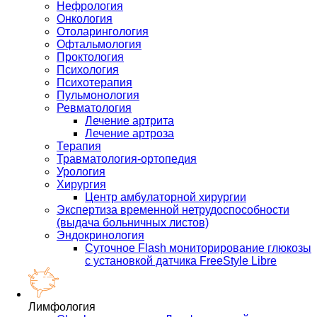
Нефрология
Онкология
Отоларингология
Офтальмология
Проктология
Психология
Психотерапия
Пульмонология
Ревматология
Лечение артрита
Лечение артроза
Терапия
Травматология-ортопедия
Урология
Хирургия
Центр амбулаторной хирургии
Экспертиза временной нетрудоспособности
(выдача больничных листов)
Эндокринология
Суточное Flash мониторирование глюкозы
с установкой датчика FreeStyle Libre
Лимфология