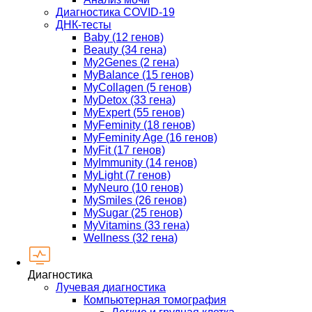
Диагностика COVID-19
ДНК-тесты
Baby (12 генов)
Beauty (34 гена)
My2Genes (2 гена)
MyBalance (15 генов)
MyCollagen (5 генов)
MyDetox (33 гена)
MyExpert (55 генов)
MyFeminity (18 генов)
MyFeminity Age (16 генов)
MyFit (17 генов)
MyImmunity (14 генов)
MyLight (7 генов)
MyNeuro (10 генов)
MySmiles (26 генов)
MySugar (25 генов)
MyVitamins (33 гена)
Wellness (32 гена)
Диагностика
Лучевая диагностика
Компьютерная томография