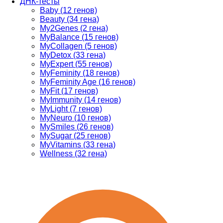
ДНК-тесты
Baby (12 генов)
Beauty (34 гена)
My2Genes (2 гена)
MyBalance (15 генов)
MyCollagen (5 генов)
MyDetox (33 гена)
MyExpert (55 генов)
MyFeminity (18 генов)
MyFeminity Age (16 генов)
MyFit (17 генов)
MyImmunity (14 генов)
MyLight (7 генов)
MyNeuro (10 генов)
MySmiles (26 генов)
MySugar (25 генов)
MyVitamins (33 гена)
Wellness (32 гена)