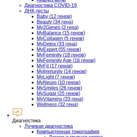
Диагностика COVID-19
ДНК-тесты
Baby (12 генов)
Beauty (34 гена)
My2Genes (2 гена)
MyBalance (15 генов)
MyCollagen (5 генов)
MyDetox (33 гена)
MyExpert (55 генов)
MyFeminity (18 генов)
MyFeminity Age (16 генов)
MyFit (17 генов)
MyImmunity (14 генов)
MyLight (7 генов)
MyNeuro (10 генов)
MySmiles (26 генов)
MySugar (25 генов)
MyVitamins (33 гена)
Wellness (32 гена)
Диагностика
Лучевая диагностика
Компьютерная томография