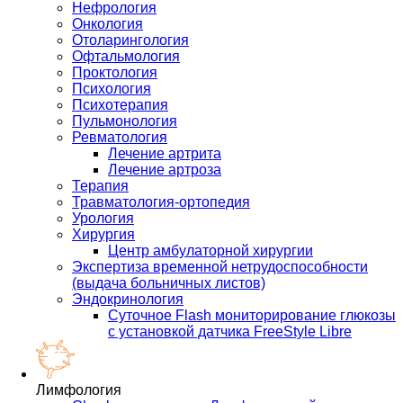
Нефрология
Онкология
Отоларингология
Офтальмология
Проктология
Психология
Психотерапия
Пульмонология
Ревматология
Лечение артрита
Лечение артроза
Терапия
Травматология-ортопедия
Урология
Хирургия
Центр амбулаторной хирургии
Экспертиза временной нетрудоспособности
(выдача больничных листов)
Эндокринология
Суточное Flash мониторирование глюкозы
с установкой датчика FreeStyle Libre
Лимфология