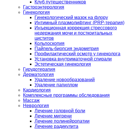
Клуб путешественников
Гастроэнтерология
Гинекология
Гинекологический мазок на флору
Интимный плазмолифтинг (PRP-терапия)
Инъекционная коррекция стрессового
недержания мочи и посткоитальных
циститов
Кольпоскопия
Пайпель-биопсия эндометрия
Профилактический осмотр у гинеколога
Установка внутриматочной спирали
Эстетическая гинекология
Гирудотерапия
Дерматология
Удаление новообразований
Удаление папиллом
Кардиология
Комплексные программы обследования
Массаж
Неврология
Лечение головной боли
Лечение мигрени
Лечение полинейропатии
Лечение радикулита