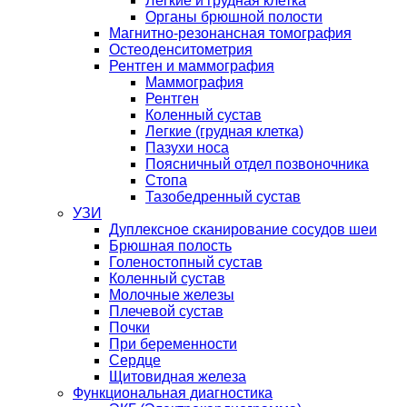
Легкие и грудная клетка
Органы брюшной полости
Магнитно-резонансная томография
Остеоденситометрия
Рентген и маммография
Маммография
Рентген
Коленный сустав
Легкие (грудная клетка)
Пазухи носа
Поясничный отдел позвоночника
Стопа
Тазобедренный сустав
УЗИ
Дуплексное сканирование сосудов шеи
Брюшная полость
Голеностопный сустав
Коленный сустав
Молочные железы
Плечевой сустав
Почки
При беременности
Сердце
Щитовидная железа
Функциональная диагностика