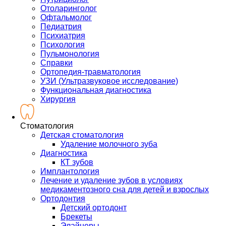
Отоларинголог
Офтальмолог
Педиатрия
Психиатрия
Психология
Пульмонология
Справки
Ортопедия-травматология
УЗИ (Ультразвуковое исследование)
Функциональная диагностика
Хирургия
Стоматология
Детская стоматология
Удаление молочного зуба
Диагностика
КТ зубов
Имплантология
Лечение и удаление зубов в условиях
медикаментозного сна для детей и взрослых
Ортодонтия
Детский ортодонт
Брекеты
Элайнеры