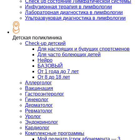
Check up состояние Лимфатической системы
Инфузионная терапия в лимфологии
Лабораторная диагностика в лимфологии
Ультразвуковая диагностика в лимфологии
Детская поликлиника
Check-up детский
Для настоящих и будущих спортсменов
Для часто болеющих детей
Нейро
БАЗОВЫЙ
От 1 года до 7 лет
От 8 до 18 лет
Аллерголог
Вакцинация
Гастроэнтеролог
Гинеколог
Дерматолог
Ревматолог
Уролог
Эндокринолог
Кардиолог
Комплексные программы
Мой педиатр (срок абонемента — 3