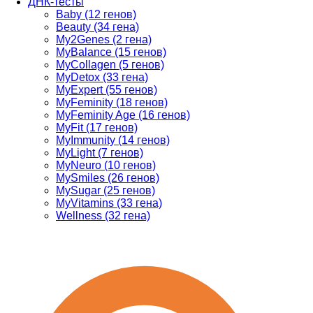
ДНК-тесты
Baby (12 генов)
Beauty (34 гена)
My2Genes (2 гена)
MyBalance (15 генов)
MyCollagen (5 генов)
MyDetox (33 гена)
MyExpert (55 генов)
MyFeminity (18 генов)
MyFeminity Age (16 генов)
MyFit (17 генов)
MyImmunity (14 генов)
MyLight (7 генов)
MyNeuro (10 генов)
MySmiles (26 генов)
MySugar (25 генов)
MyVitamins (33 гена)
Wellness (32 гена)