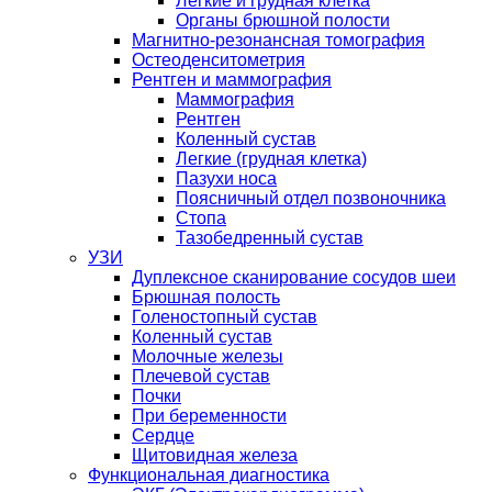
Легкие и грудная клетка
Органы брюшной полости
Магнитно-резонансная томография
Остеоденситометрия
Рентген и маммография
Маммография
Рентген
Коленный сустав
Легкие (грудная клетка)
Пазухи носа
Поясничный отдел позвоночника
Стопа
Тазобедренный сустав
УЗИ
Дуплексное сканирование сосудов шеи
Брюшная полость
Голеностопный сустав
Коленный сустав
Молочные железы
Плечевой сустав
Почки
При беременности
Сердце
Щитовидная железа
Функциональная диагностика