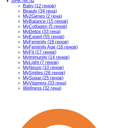
ДНК-тесты
Baby (12 генов)
Beauty (34 гена)
My2Genes (2 гена)
MyBalance (15 генов)
MyCollagen (5 генов)
MyDetox (33 гена)
MyExpert (55 генов)
MyFeminity (18 генов)
MyFeminity Age (16 генов)
MyFit (17 генов)
MyImmunity (14 генов)
MyLight (7 генов)
MyNeuro (10 генов)
MySmiles (26 генов)
MySugar (25 генов)
MyVitamins (33 гена)
Wellness (32 гена)