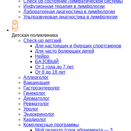
Check up состояние Лимфатической системы
Инфузионная терапия в лимфологии
Лабораторная диагностика в лимфологии
Ультразвуковая диагностика в лимфологии
Детская поликлиника
Check-up детский
Для настоящих и будущих спортсменов
Для часто болеющих детей
Нейро
БАЗОВЫЙ
От 1 года до 7 лет
От 8 до 18 лет
Аллерголог
Вакцинация
Гастроэнтеролог
Гинеколог
Дерматолог
Ревматолог
Уролог
Эндокринолог
Кардиолог
Комплексные программы
Мой педиатр (срок абонемента — 3