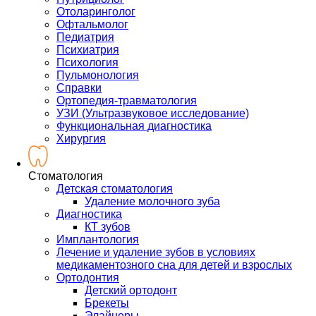
Отоларинголог
Офтальмолог
Педиатрия
Психиатрия
Психология
Пульмонология
Справки
Ортопедия-травматология
УЗИ (Ультразвуковое исследование)
Функциональная диагностика
Хирургия
Стоматология
Детская стоматология
Удаление молочного зуба
Диагностика
КТ зубов
Имплантология
Лечение и удаление зубов в условиях
медикаментозного сна для детей и взрослых
Ортодонтия
Детский ортодонт
Брекеты
Элайнеры