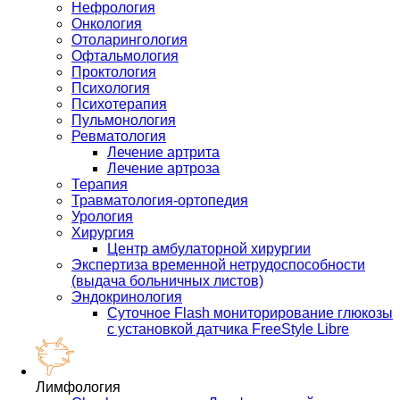
Нефрология
Онкология
Отоларингология
Офтальмология
Проктология
Психология
Психотерапия
Пульмонология
Ревматология
Лечение артрита
Лечение артроза
Терапия
Травматология-ортопедия
Урология
Хирургия
Центр амбулаторной хирургии
Экспертиза временной нетрудоспособности
(выдача больничных листов)
Эндокринология
Суточное Flash мониторирование глюкозы
с установкой датчика FreeStyle Libre
Лимфология