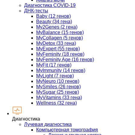
Диагностика COVID-19
ДНК-тесты
Baby (12 генов)
Beauty (34 гена)
My2Genes (2 гена)
MyBalance (15 генов)
MyCollagen (5 генов)
MyDetox (33 гена)
MyExpert (55 генов)
MyFeminity (18 генов)
MyFeminity Age (16 генов)
MyFit (17 генов)
MyImmunity (14 генов)
MyLight (7 генов)
MyNeuro (10 генов)
MySmiles (26 генов)
MySugar (25 генов)
MyVitamins (33 гена)
Wellness (32 гена)
Диагностика
Лучевая диагностика
Компьютерная томография