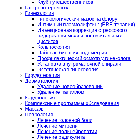
Клуб путешественников
Гастроэнтерология
Гинекология
Гинекологический мазок на флору
Интимный плазмолифтинг (PRP-терапия)
Инъекционная коррекция стрессового
недержания мочи и посткоитальных
циститов
Кольпоскопия
Пайпель-биопсия эндометрия
Профилактический осмотр у гинеколога
Установка внутриматочной спирали
Эстетическая гинекология
Гирудотерапия
Дерматология
Удаление новообразований
Удаление папиллом
Кардиология
Комплексные программы обследования
Массаж
Неврология
Лечение головной боли
Лечение мигрени
Лечение полинейропатии
Лечение радикулита