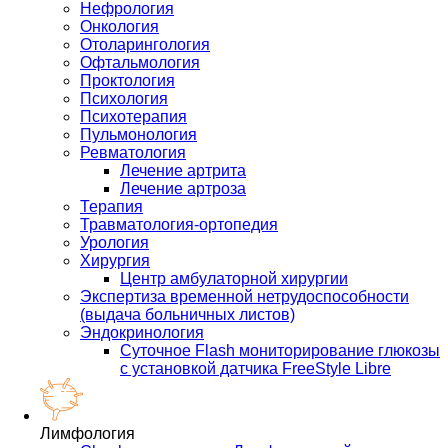
Нефрология
Онкология
Отоларингология
Офтальмология
Проктология
Психология
Психотерапия
Пульмонология
Ревматология
Лечение артрита
Лечение артроза
Терапия
Травматология-ортопедия
Урология
Хирургия
Центр амбулаторной хирургии
Экспертиза временной нетрудоспособности
(выдача больничных листов)
Эндокринология
Суточное Flash мониторирование глюкозы
с установкой датчика FreeStyle Libre
Лимфология