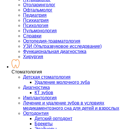
Отоларинголог
Офтальмолог
Педиатрия
Психиатрия
Психология
Пульмонология
Справки
Ортопедия-травматология
УЗИ (Ультразвуковое исследование)
Функциональная диагностика
Хирургия
Стоматология
Детская стоматология
Удаление молочного зуба
Диагностика
КТ зубов
Имплантология
Лечение и удаление зубов в условиях
медикаментозного сна для детей и взрослых
Ортодонтия
Детский ортодонт
Брекеты
Элайнеры