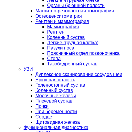
Легкие и грудная клетка
Органы брюшной полости
Магнитно-резонансная томография
Остеоденситометрия
Рентген и маммография
Маммография
Рентген
Коленный сустав
Легкие (грудная клетка)
Пазухи носа
Поясничный отдел позвоночника
Стопа
Тазобедренный сустав
УЗИ
Дуплексное сканирование сосудов шеи
Брюшная полость
Голеностопный сустав
Коленный сустав
Молочные железы
Плечевой сустав
Почки
При беременности
Сердце
Щитовидная железа
Функциональная диагностика