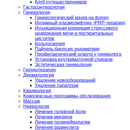
Клуб путешественников
Гастроэнтерология
Гинекология
Гинекологический мазок на флору
Интимный плазмолифтинг (PRP-терапия)
Инъекционная коррекция стрессового
недержания мочи и посткоитальных
циститов
Кольпоскопия
Пайпель-биопсия эндометрия
Профилактический осмотр у гинеколога
Установка внутриматочной спирали
Эстетическая гинекология
Гирудотерапия
Дерматология
Удаление новообразований
Удаление папиллом
Кардиология
Комплексные программы обследования
Массаж
Неврология
Лечение головной боли
Лечение мигрени
Лечение полинейропатии
Лечение радикулита