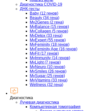
Диагностика COVID-19
ДНК-тесты
Baby (12 генов)
Beauty (34 гена)
My2Genes (2 гена)
MyBalance (15 генов)
MyCollagen (5 генов)
MyDetox (33 гена)
MyExpert (55 генов)
MyFeminity (18 генов)
MyFeminity Age (16 генов)
MyFit (17 генов)
MyImmunity (14 генов)
MyLight (7 генов)
MyNeuro (10 генов)
MySmiles (26 генов)
MySugar (25 генов)
MyVitamins (33 гена)
Wellness (32 гена)
Диагностика
Лучевая диагностика
Компьютерная томография