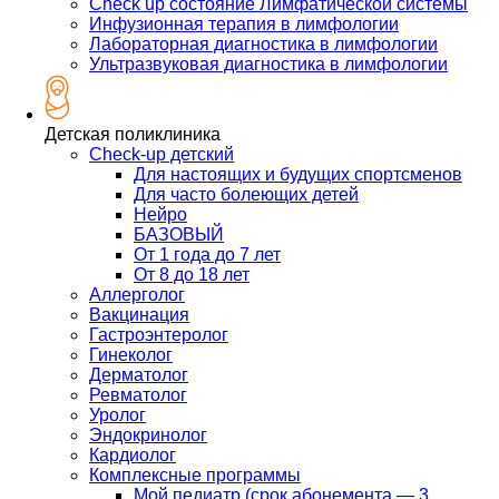
Check up состояние Лимфатической системы
Инфузионная терапия в лимфологии
Лабораторная диагностика в лимфологии
Ультразвуковая диагностика в лимфологии
Детская поликлиника
Check-up детский
Для настоящих и будущих спортсменов
Для часто болеющих детей
Нейро
БАЗОВЫЙ
От 1 года до 7 лет
От 8 до 18 лет
Аллерголог
Вакцинация
Гастроэнтеролог
Гинеколог
Дерматолог
Ревматолог
Уролог
Эндокринолог
Кардиолог
Комплексные программы
Мой педиатр (срок абонемента — 3