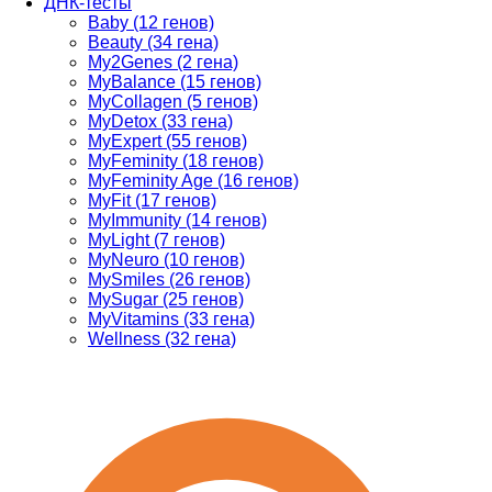
ДНК-тесты
Baby (12 генов)
Beauty (34 гена)
My2Genes (2 гена)
MyBalance (15 генов)
MyCollagen (5 генов)
MyDetox (33 гена)
MyExpert (55 генов)
MyFeminity (18 генов)
MyFeminity Age (16 генов)
MyFit (17 генов)
MyImmunity (14 генов)
MyLight (7 генов)
MyNeuro (10 генов)
MySmiles (26 генов)
MySugar (25 генов)
MyVitamins (33 гена)
Wellness (32 гена)