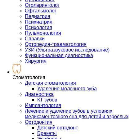
Отоларинголог
Офтальмолог
Педиатрия
Психиатрия
Психология
Пульмонология
Справки
Ортопедия-травматология
УЗИ (Ультразвуковое исследование)
Функциональная диагностика
Хирургия
Стоматология
Детская стоматология
Удаление молочного зуба
Диагностика
КТ зубов
Имплантология
Лечение и удаление зубов в условиях
медикаментозного сна для детей и взрослых
Ортодонтия
Детский ортодонт
Брекеты
Элайнеры