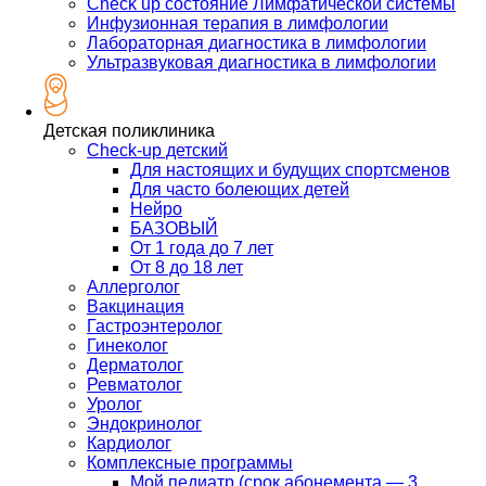
Check up состояние Лимфатической системы
Инфузионная терапия в лимфологии
Лабораторная диагностика в лимфологии
Ультразвуковая диагностика в лимфологии
Детская поликлиника
Check-up детский
Для настоящих и будущих спортсменов
Для часто болеющих детей
Нейро
БАЗОВЫЙ
От 1 года до 7 лет
От 8 до 18 лет
Аллерголог
Вакцинация
Гастроэнтеролог
Гинеколог
Дерматолог
Ревматолог
Уролог
Эндокринолог
Кардиолог
Комплексные программы
Мой педиатр (срок абонемента — 3