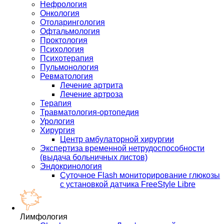
Нефрология
Онкология
Отоларингология
Офтальмология
Проктология
Психология
Психотерапия
Пульмонология
Ревматология
Лечение артрита
Лечение артроза
Терапия
Травматология-ортопедия
Урология
Хирургия
Центр амбулаторной хирургии
Экспертиза временной нетрудоспособности
(выдача больничных листов)
Эндокринология
Суточное Flash мониторирование глюкозы
с установкой датчика FreeStyle Libre
Лимфология