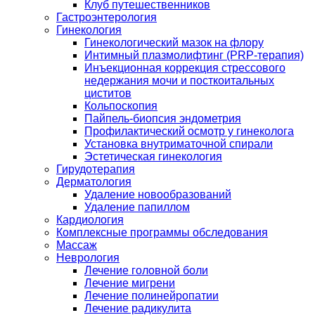
Клуб путешественников
Гастроэнтерология
Гинекология
Гинекологический мазок на флору
Интимный плазмолифтинг (PRP-терапия)
Инъекционная коррекция стрессового
недержания мочи и посткоитальных
циститов
Кольпоскопия
Пайпель-биопсия эндометрия
Профилактический осмотр у гинеколога
Установка внутриматочной спирали
Эстетическая гинекология
Гирудотерапия
Дерматология
Удаление новообразований
Удаление папиллом
Кардиология
Комплексные программы обследования
Массаж
Неврология
Лечение головной боли
Лечение мигрени
Лечение полинейропатии
Лечение радикулита