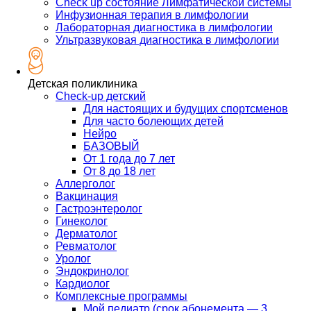
Check up состояние Лимфатической системы
Инфузионная терапия в лимфологии
Лабораторная диагностика в лимфологии
Ультразвуковая диагностика в лимфологии
Детская поликлиника
Check-up детский
Для настоящих и будущих спортсменов
Для часто болеющих детей
Нейро
БАЗОВЫЙ
От 1 года до 7 лет
От 8 до 18 лет
Аллерголог
Вакцинация
Гастроэнтеролог
Гинеколог
Дерматолог
Ревматолог
Уролог
Эндокринолог
Кардиолог
Комплексные программы
Мой педиатр (срок абонемента — 3