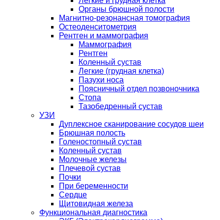
Легкие и грудная клетка
Органы брюшной полости
Магнитно-резонансная томография
Остеоденситометрия
Рентген и маммография
Маммография
Рентген
Коленный сустав
Легкие (грудная клетка)
Пазухи носа
Поясничный отдел позвоночника
Стопа
Тазобедренный сустав
УЗИ
Дуплексное сканирование сосудов шеи
Брюшная полость
Голеностопный сустав
Коленный сустав
Молочные железы
Плечевой сустав
Почки
При беременности
Сердце
Щитовидная железа
Функциональная диагностика