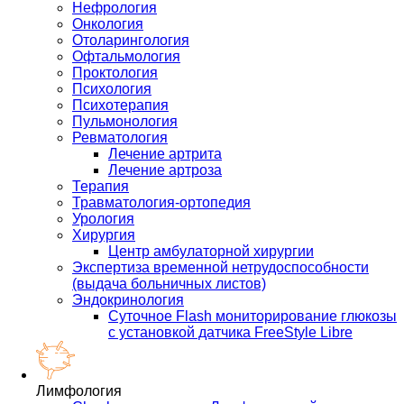
Нефрология
Онкология
Отоларингология
Офтальмология
Проктология
Психология
Психотерапия
Пульмонология
Ревматология
Лечение артрита
Лечение артроза
Терапия
Травматология-ортопедия
Урология
Хирургия
Центр амбулаторной хирургии
Экспертиза временной нетрудоспособности
(выдача больничных листов)
Эндокринология
Суточное Flash мониторирование глюкозы
с установкой датчика FreeStyle Libre
Лимфология