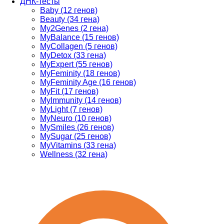
ДНК-тесты
Baby (12 генов)
Beauty (34 гена)
My2Genes (2 гена)
MyBalance (15 генов)
MyCollagen (5 генов)
MyDetox (33 гена)
MyExpert (55 генов)
MyFeminity (18 генов)
MyFeminity Age (16 генов)
MyFit (17 генов)
MyImmunity (14 генов)
MyLight (7 генов)
MyNeuro (10 генов)
MySmiles (26 генов)
MySugar (25 генов)
MyVitamins (33 гена)
Wellness (32 гена)