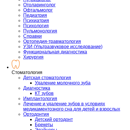
Отоларинголог
Офтальмолог
Педиатрия
Психиатрия
Психология
Пульмонология
Справки
Ортопедия-травматология
УЗИ (Ультразвуковое исследование)
Функциональная диагностика
Хирургия
Стоматология
Детская стоматология
Удаление молочного зуба
Диагностика
КТ зубов
Имплантология
Лечение и удаление зубов в условиях
медикаментозного сна для детей и взрослых
Ортодонтия
Детский ортодонт
Брекеты
Элайнеры