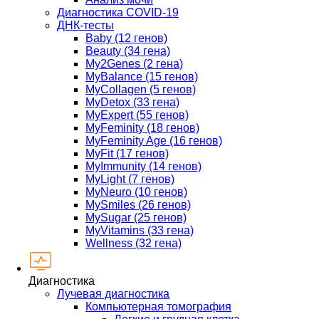
Диагностика COVID-19
ДНК-тесты
Baby (12 генов)
Beauty (34 гена)
My2Genes (2 гена)
MyBalance (15 генов)
MyCollagen (5 генов)
MyDetox (33 гена)
MyExpert (55 генов)
MyFeminity (18 генов)
MyFeminity Age (16 генов)
MyFit (17 генов)
MyImmunity (14 генов)
MyLight (7 генов)
MyNeuro (10 генов)
MySmiles (26 генов)
MySugar (25 генов)
MyVitamins (33 гена)
Wellness (32 гена)
Диагностика
Лучевая диагностика
Компьютерная томография