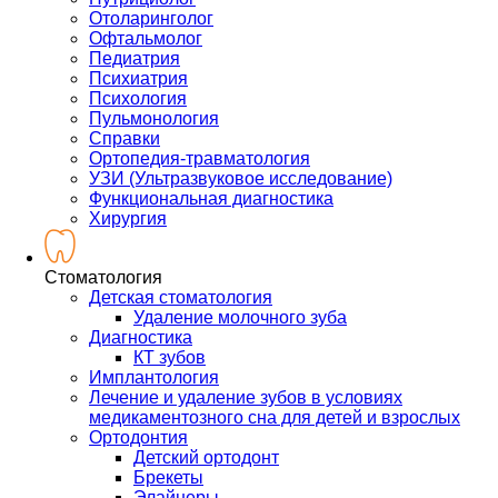
Отоларинголог
Офтальмолог
Педиатрия
Психиатрия
Психология
Пульмонология
Справки
Ортопедия-травматология
УЗИ (Ультразвуковое исследование)
Функциональная диагностика
Хирургия
Стоматология
Детская стоматология
Удаление молочного зуба
Диагностика
КТ зубов
Имплантология
Лечение и удаление зубов в условиях
медикаментозного сна для детей и взрослых
Ортодонтия
Детский ортодонт
Брекеты
Элайнеры