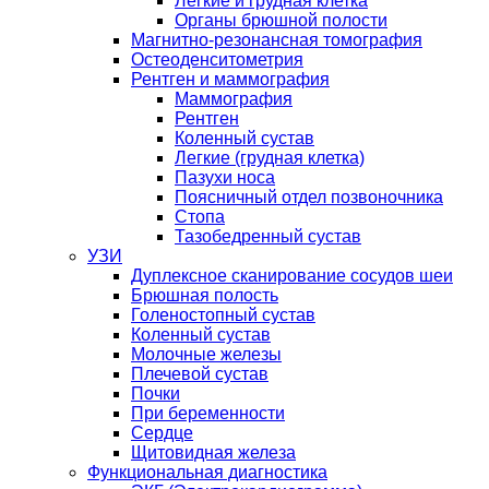
Легкие и грудная клетка
Органы брюшной полости
Магнитно-резонансная томография
Остеоденситометрия
Рентген и маммография
Маммография
Рентген
Коленный сустав
Легкие (грудная клетка)
Пазухи носа
Поясничный отдел позвоночника
Стопа
Тазобедренный сустав
УЗИ
Дуплексное сканирование сосудов шеи
Брюшная полость
Голеностопный сустав
Коленный сустав
Молочные железы
Плечевой сустав
Почки
При беременности
Сердце
Щитовидная железа
Функциональная диагностика