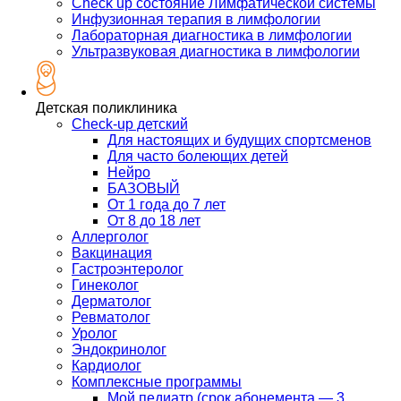
Check up состояние Лимфатической системы
Инфузионная терапия в лимфологии
Лабораторная диагностика в лимфологии
Ультразвуковая диагностика в лимфологии
Детская поликлиника
Check-up детский
Для настоящих и будущих спортсменов
Для часто болеющих детей
Нейро
БАЗОВЫЙ
От 1 года до 7 лет
От 8 до 18 лет
Аллерголог
Вакцинация
Гастроэнтеролог
Гинеколог
Дерматолог
Ревматолог
Уролог
Эндокринолог
Кардиолог
Комплексные программы
Мой педиатр (срок абонемента — 3