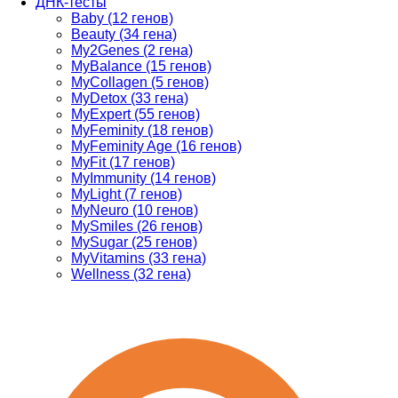
ДНК-тесты
Baby (12 генов)
Beauty (34 гена)
My2Genes (2 гена)
MyBalance (15 генов)
MyCollagen (5 генов)
MyDetox (33 гена)
MyExpert (55 генов)
MyFeminity (18 генов)
MyFeminity Age (16 генов)
MyFit (17 генов)
MyImmunity (14 генов)
MyLight (7 генов)
MyNeuro (10 генов)
MySmiles (26 генов)
MySugar (25 генов)
MyVitamins (33 гена)
Wellness (32 гена)