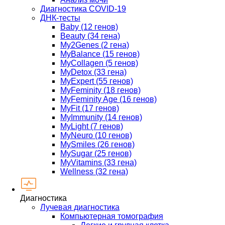
Диагностика COVID-19
ДНК-тесты
Baby (12 генов)
Beauty (34 гена)
My2Genes (2 гена)
MyBalance (15 генов)
MyCollagen (5 генов)
MyDetox (33 гена)
MyExpert (55 генов)
MyFeminity (18 генов)
MyFeminity Age (16 генов)
MyFit (17 генов)
MyImmunity (14 генов)
MyLight (7 генов)
MyNeuro (10 генов)
MySmiles (26 генов)
MySugar (25 генов)
MyVitamins (33 гена)
Wellness (32 гена)
Диагностика
Лучевая диагностика
Компьютерная томография