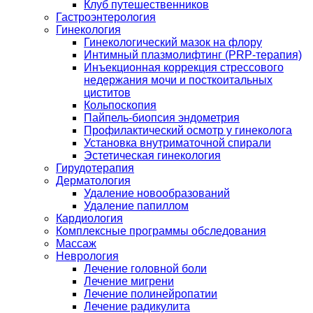
Клуб путешественников
Гастроэнтерология
Гинекология
Гинекологический мазок на флору
Интимный плазмолифтинг (PRP-терапия)
Инъекционная коррекция стрессового
недержания мочи и посткоитальных
циститов
Кольпоскопия
Пайпель-биопсия эндометрия
Профилактический осмотр у гинеколога
Установка внутриматочной спирали
Эстетическая гинекология
Гирудотерапия
Дерматология
Удаление новообразований
Удаление папиллом
Кардиология
Комплексные программы обследования
Массаж
Неврология
Лечение головной боли
Лечение мигрени
Лечение полинейропатии
Лечение радикулита