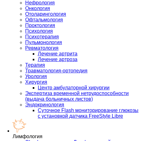
Нефрология
Онкология
Отоларингология
Офтальмология
Проктология
Психология
Психотерапия
Пульмонология
Ревматология
Лечение артрита
Лечение артроза
Терапия
Травматология-ортопедия
Урология
Хирургия
Центр амбулаторной хирургии
Экспертиза временной нетрудоспособности
(выдача больничных листов)
Эндокринология
Суточное Flash мониторирование глюкозы
с установкой датчика FreeStyle Libre
Лимфология