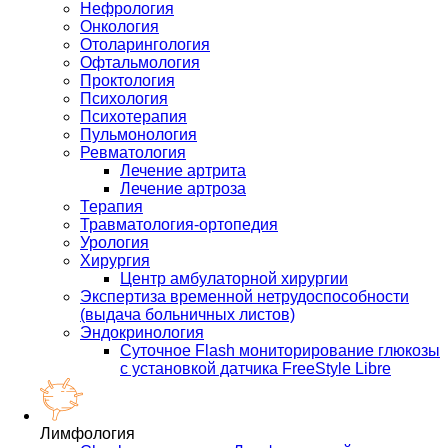
Нефрология
Онкология
Отоларингология
Офтальмология
Проктология
Психология
Психотерапия
Пульмонология
Ревматология
Лечение артрита
Лечение артроза
Терапия
Травматология-ортопедия
Урология
Хирургия
Центр амбулаторной хирургии
Экспертиза временной нетрудоспособности
(выдача больничных листов)
Эндокринология
Суточное Flash мониторирование глюкозы
с установкой датчика FreeStyle Libre
Лимфология