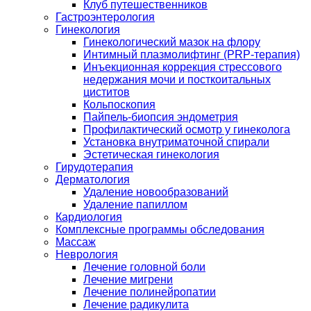
Клуб путешественников
Гастроэнтерология
Гинекология
Гинекологический мазок на флору
Интимный плазмолифтинг (PRP-терапия)
Инъекционная коррекция стрессового
недержания мочи и посткоитальных
циститов
Кольпоскопия
Пайпель-биопсия эндометрия
Профилактический осмотр у гинеколога
Установка внутриматочной спирали
Эстетическая гинекология
Гирудотерапия
Дерматология
Удаление новообразований
Удаление папиллом
Кардиология
Комплексные программы обследования
Массаж
Неврология
Лечение головной боли
Лечение мигрени
Лечение полинейропатии
Лечение радикулита