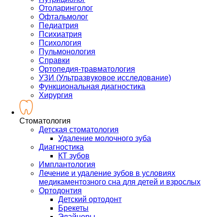
Отоларинголог
Офтальмолог
Педиатрия
Психиатрия
Психология
Пульмонология
Справки
Ортопедия-травматология
УЗИ (Ультразвуковое исследование)
Функциональная диагностика
Хирургия
Стоматология
Детская стоматология
Удаление молочного зуба
Диагностика
КТ зубов
Имплантология
Лечение и удаление зубов в условиях
медикаментозного сна для детей и взрослых
Ортодонтия
Детский ортодонт
Брекеты
Элайнеры