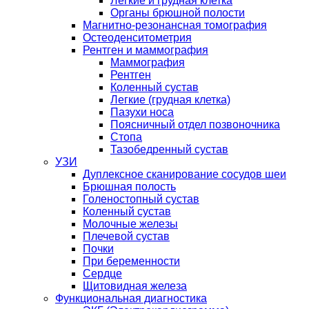
Легкие и грудная клетка
Органы брюшной полости
Магнитно-резонансная томография
Остеоденситометрия
Рентген и маммография
Маммография
Рентген
Коленный сустав
Легкие (грудная клетка)
Пазухи носа
Поясничный отдел позвоночника
Стопа
Тазобедренный сустав
УЗИ
Дуплексное сканирование сосудов шеи
Брюшная полость
Голеностопный сустав
Коленный сустав
Молочные железы
Плечевой сустав
Почки
При беременности
Сердце
Щитовидная железа
Функциональная диагностика