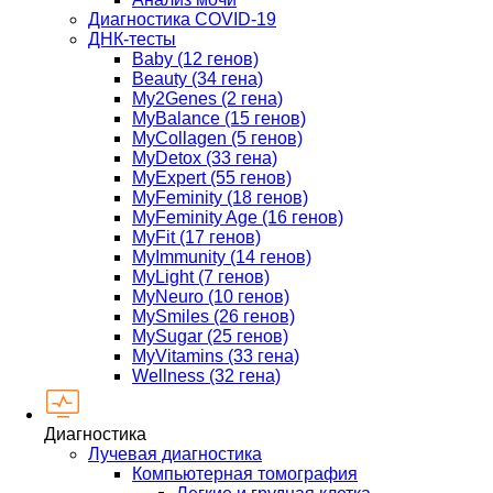
Диагностика COVID-19
ДНК-тесты
Baby (12 генов)
Beauty (34 гена)
My2Genes (2 гена)
MyBalance (15 генов)
MyCollagen (5 генов)
MyDetox (33 гена)
MyExpert (55 генов)
MyFeminity (18 генов)
MyFeminity Age (16 генов)
MyFit (17 генов)
MyImmunity (14 генов)
MyLight (7 генов)
MyNeuro (10 генов)
MySmiles (26 генов)
MySugar (25 генов)
MyVitamins (33 гена)
Wellness (32 гена)
Диагностика
Лучевая диагностика
Компьютерная томография