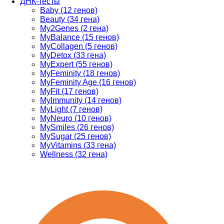
ДНК-тесты
Baby (12 генов)
Beauty (34 гена)
My2Genes (2 гена)
MyBalance (15 генов)
MyCollagen (5 генов)
MyDetox (33 гена)
MyExpert (55 генов)
MyFeminity (18 генов)
MyFeminity Age (16 генов)
MyFit (17 генов)
MyImmunity (14 генов)
MyLight (7 генов)
MyNeuro (10 генов)
MySmiles (26 генов)
MySugar (25 генов)
MyVitamins (33 гена)
Wellness (32 гена)