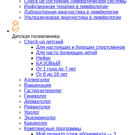
Check up состояние Лимфатической системы
Инфузионная терапия в лимфологии
Лабораторная диагностика в лимфологии
Ультразвуковая диагностика в лимфологии
Детская поликлиника
Check-up детский
Для настоящих и будущих спортсменов
Для часто болеющих детей
Нейро
БАЗОВЫЙ
От 1 года до 7 лет
От 8 до 18 лет
Аллерголог
Вакцинация
Гастроэнтеролог
Гинеколог
Дерматолог
Ревматолог
Уролог
Эндокринолог
Кардиолог
Комплексные программы
Мой педиатр (срок абонемента — 3