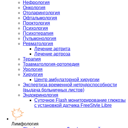
Нефрология
Онкология
Отоларингология
Офтальмология
Проктология
Психология
Психотерапия
Пульмонология
Ревматология
Лечение артрита
Лечение артроза
Терапия
Травматология-ортопедия
Урология
Хирургия
Центр амбулаторной хирургии
Экспертиза временной нетрудоспособности
(выдача больничных листов)
Эндокринология
Суточное Flash мониторирование глюкозы
с установкой датчика FreeStyle Libre
Лимфология