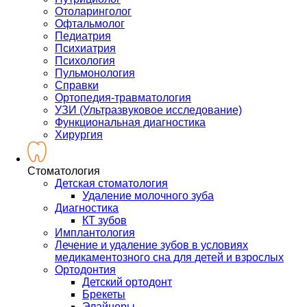
Отоларинголог
Офтальмолог
Педиатрия
Психиатрия
Психология
Пульмонология
Справки
Ортопедия-травматология
УЗИ (Ультразвуковое исследование)
Функциональная диагностика
Хирургия
Стоматология
Детская стоматология
Удаление молочного зуба
Диагностика
КТ зубов
Имплантология
Лечение и удаление зубов в условиях
медикаментозного сна для детей и взрослых
Ортодонтия
Детский ортодонт
Брекеты
Элайнеры