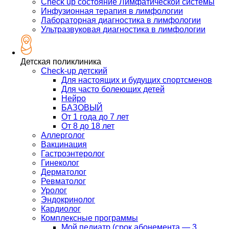
Check up состояние Лимфатической системы
Инфузионная терапия в лимфологии
Лабораторная диагностика в лимфологии
Ультразвуковая диагностика в лимфологии
Детская поликлиника
Check-up детский
Для настоящих и будущих спортсменов
Для часто болеющих детей
Нейро
БАЗОВЫЙ
От 1 года до 7 лет
От 8 до 18 лет
Аллерголог
Вакцинация
Гастроэнтеролог
Гинеколог
Дерматолог
Ревматолог
Уролог
Эндокринолог
Кардиолог
Комплексные программы
Мой педиатр (срок абонемента — 3