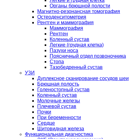
Легкие и грудная клетка
Органы брюшной полости
Магнитно-резонансная томография
Остеоденситометрия
Рентген и маммография
Маммография
Рентген
Коленный сустав
Легкие (грудная клетка)
Пазухи носа
Поясничный отдел позвоночника
Стопа
Тазобедренный сустав
УЗИ
Дуплексное сканирование сосудов шеи
Брюшная полость
Голеностопный сустав
Коленный сустав
Молочные железы
Плечевой сустав
Почки
При беременности
Сердце
Щитовидная железа
Функциональная диагностика