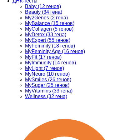
ДНК-тесты
Baby (12 генов)
Beauty (34 гена)
My2Genes (2 гена)
MyBalance (15 генов)
MyCollagen (5 генов)
MyDetox (33 гена)
MyExpert (55 генов)
MyFeminity (18 генов)
MyFeminity Age (16 генов)
MyFit (17 генов)
MyImmunity (14 генов)
MyLight (7 генов)
MyNeuro (10 генов)
MySmiles (26 генов)
MySugar (25 генов)
MyVitamins (33 гена)
Wellness (32 гена)