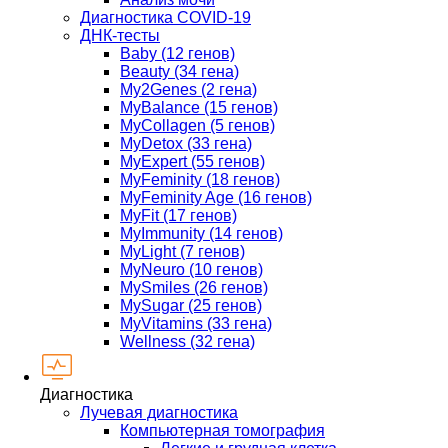
Диагностика COVID-19
ДНК-тесты
Baby (12 генов)
Beauty (34 гена)
My2Genes (2 гена)
MyBalance (15 генов)
MyCollagen (5 генов)
MyDetox (33 гена)
MyExpert (55 генов)
MyFeminity (18 генов)
MyFeminity Age (16 генов)
MyFit (17 генов)
MyImmunity (14 генов)
MyLight (7 генов)
MyNeuro (10 генов)
MySmiles (26 генов)
MySugar (25 генов)
MyVitamins (33 гена)
Wellness (32 гена)
Диагностика
Лучевая диагностика
Компьютерная томография