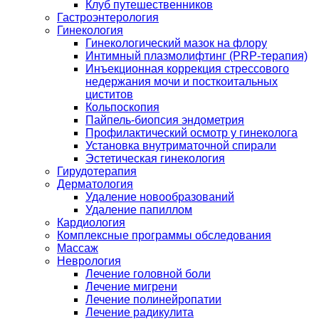
Клуб путешественников
Гастроэнтерология
Гинекология
Гинекологический мазок на флору
Интимный плазмолифтинг (PRP-терапия)
Инъекционная коррекция стрессового
недержания мочи и посткоитальных
циститов
Кольпоскопия
Пайпель-биопсия эндометрия
Профилактический осмотр у гинеколога
Установка внутриматочной спирали
Эстетическая гинекология
Гирудотерапия
Дерматология
Удаление новообразований
Удаление папиллом
Кардиология
Комплексные программы обследования
Массаж
Неврология
Лечение головной боли
Лечение мигрени
Лечение полинейропатии
Лечение радикулита