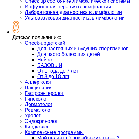
Check up состояние Лимфатической системы
Инфузионная терапия в лимфологии
Лабораторная диагностика в лимфологии
Ультразвуковая диагностика в лимфологии
Детская поликлиника
Check-up детский
Для настоящих и будущих спортсменов
Для часто болеющих детей
Нейро
БАЗОВЫЙ
От 1 года до 7 лет
От 8 до 18 лет
Аллерголог
Вакцинация
Гастроэнтеролог
Гинеколог
Дерматолог
Ревматолог
Уролог
Эндокринолог
Кардиолог
Комплексные программы
Мой педиатр (срок абонемента — 3