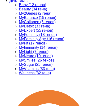
ДНК-тесты
Baby (12 генов)
Beauty (34 гена)
My2Genes (2 гена)
MyBalance (15 генов)
MyCollagen (5 генов)
MyDetox (33 гена)
MyExpert (55 генов)
MyFeminity (18 генов)
MyFeminity Age (16 генов)
MyFit (17 генов)
MyImmunity (14 генов)
MyLight (7 генов)
MyNeuro (10 генов)
MySmiles (26 генов)
MySugar (25 генов)
MyVitamins (33 гена)
Wellness (32 гена)