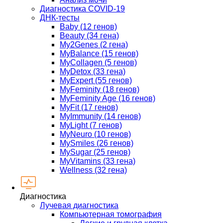
Диагностика COVID-19
ДНК-тесты
Baby (12 генов)
Beauty (34 гена)
My2Genes (2 гена)
MyBalance (15 генов)
MyCollagen (5 генов)
MyDetox (33 гена)
MyExpert (55 генов)
MyFeminity (18 генов)
MyFeminity Age (16 генов)
MyFit (17 генов)
MyImmunity (14 генов)
MyLight (7 генов)
MyNeuro (10 генов)
MySmiles (26 генов)
MySugar (25 генов)
MyVitamins (33 гена)
Wellness (32 гена)
Диагностика
Лучевая диагностика
Компьютерная томография