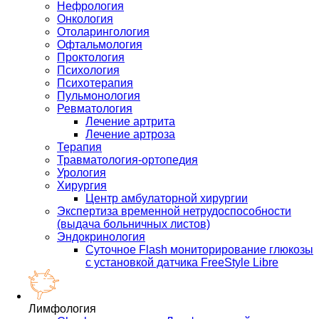
Нефрология
Онкология
Отоларингология
Офтальмология
Проктология
Психология
Психотерапия
Пульмонология
Ревматология
Лечение артрита
Лечение артроза
Терапия
Травматология-ортопедия
Урология
Хирургия
Центр амбулаторной хирургии
Экспертиза временной нетрудоспособности
(выдача больничных листов)
Эндокринология
Суточное Flash мониторирование глюкозы
с установкой датчика FreeStyle Libre
Лимфология