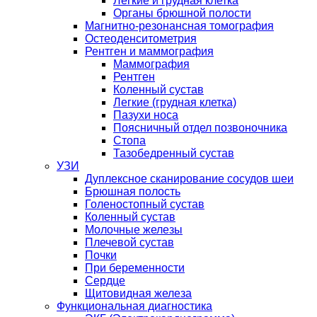
Легкие и грудная клетка
Органы брюшной полости
Магнитно-резонансная томография
Остеоденситометрия
Рентген и маммография
Маммография
Рентген
Коленный сустав
Легкие (грудная клетка)
Пазухи носа
Поясничный отдел позвоночника
Стопа
Тазобедренный сустав
УЗИ
Дуплексное сканирование сосудов шеи
Брюшная полость
Голеностопный сустав
Коленный сустав
Молочные железы
Плечевой сустав
Почки
При беременности
Сердце
Щитовидная железа
Функциональная диагностика