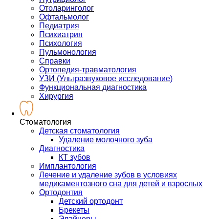
Отоларинголог
Офтальмолог
Педиатрия
Психиатрия
Психология
Пульмонология
Справки
Ортопедия-травматология
УЗИ (Ультразвуковое исследование)
Функциональная диагностика
Хирургия
Стоматология
Детская стоматология
Удаление молочного зуба
Диагностика
КТ зубов
Имплантология
Лечение и удаление зубов в условиях
медикаментозного сна для детей и взрослых
Ортодонтия
Детский ортодонт
Брекеты
Элайнеры