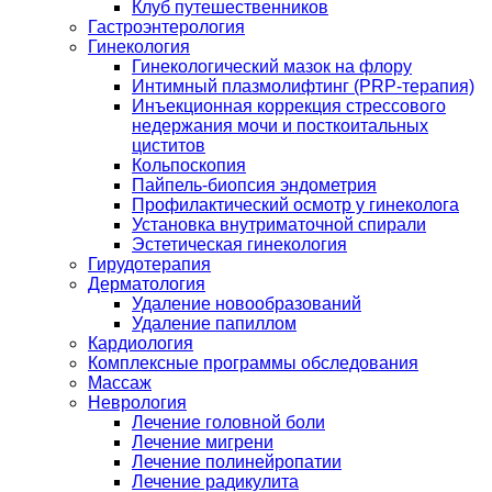
Клуб путешественников
Гастроэнтерология
Гинекология
Гинекологический мазок на флору
Интимный плазмолифтинг (PRP-терапия)
Инъекционная коррекция стрессового
недержания мочи и посткоитальных
циститов
Кольпоскопия
Пайпель-биопсия эндометрия
Профилактический осмотр у гинеколога
Установка внутриматочной спирали
Эстетическая гинекология
Гирудотерапия
Дерматология
Удаление новообразований
Удаление папиллом
Кардиология
Комплексные программы обследования
Массаж
Неврология
Лечение головной боли
Лечение мигрени
Лечение полинейропатии
Лечение радикулита