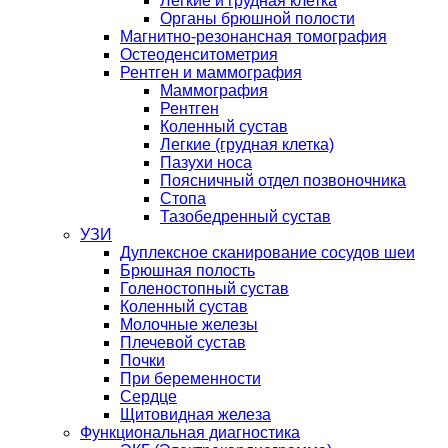
Легкие и грудная клетка
Органы брюшной полости
Магнитно-резонансная томография
Остеоденситометрия
Рентген и маммография
Маммография
Рентген
Коленный сустав
Легкие (грудная клетка)
Пазухи носа
Поясничный отдел позвоночника
Стопа
Тазобедренный сустав
УЗИ
Дуплексное сканирование сосудов шеи
Брюшная полость
Голеностопный сустав
Коленный сустав
Молочные железы
Плечевой сустав
Почки
При беременности
Сердце
Щитовидная железа
Функциональная диагностика