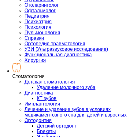
Отоларинголог
Офтальмолог
Педиатрия
Психиатрия
Психология
Пульмонология
Справки
Ортопедия-травматология
УЗИ (Ультразвуковое исследование)
Функциональная диагностика
Хирургия
Стоматология
Детская стоматология
Удаление молочного зуба
Диагностика
КТ зубов
Имплантология
Лечение и удаление зубов в условиях
медикаментозного сна для детей и взрослых
Ортодонтия
Детский ортодонт
Брекеты
Элайнеры