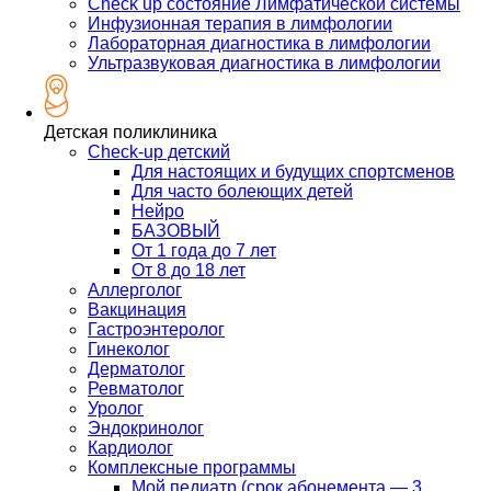
Check up состояние Лимфатической системы
Инфузионная терапия в лимфологии
Лабораторная диагностика в лимфологии
Ультразвуковая диагностика в лимфологии
Детская поликлиника
Check-up детский
Для настоящих и будущих спортсменов
Для часто болеющих детей
Нейро
БАЗОВЫЙ
От 1 года до 7 лет
От 8 до 18 лет
Аллерголог
Вакцинация
Гастроэнтеролог
Гинеколог
Дерматолог
Ревматолог
Уролог
Эндокринолог
Кардиолог
Комплексные программы
Мой педиатр (срок абонемента — 3