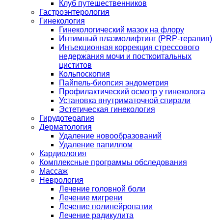
Клуб путешественников
Гастроэнтерология
Гинекология
Гинекологический мазок на флору
Интимный плазмолифтинг (PRP-терапия)
Инъекционная коррекция стрессового
недержания мочи и посткоитальных
циститов
Кольпоскопия
Пайпель-биопсия эндометрия
Профилактический осмотр у гинеколога
Установка внутриматочной спирали
Эстетическая гинекология
Гирудотерапия
Дерматология
Удаление новообразований
Удаление папиллом
Кардиология
Комплексные программы обследования
Массаж
Неврология
Лечение головной боли
Лечение мигрени
Лечение полинейропатии
Лечение радикулита