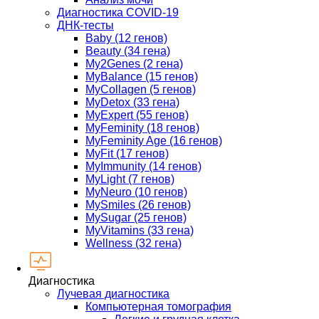
Диагностика COVID-19
ДНК-тесты
Baby (12 генов)
Beauty (34 гена)
My2Genes (2 гена)
MyBalance (15 генов)
MyCollagen (5 генов)
MyDetox (33 гена)
MyExpert (55 генов)
MyFeminity (18 генов)
MyFeminity Age (16 генов)
MyFit (17 генов)
MyImmunity (14 генов)
MyLight (7 генов)
MyNeuro (10 генов)
MySmiles (26 генов)
MySugar (25 генов)
MyVitamins (33 гена)
Wellness (32 гена)
Диагностика
Лучевая диагностика
Компьютерная томография