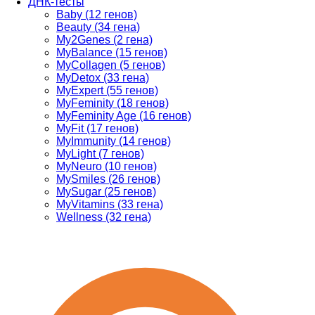
ДНК-тесты
Baby (12 генов)
Beauty (34 гена)
My2Genes (2 гена)
MyBalance (15 генов)
MyCollagen (5 генов)
MyDetox (33 гена)
MyExpert (55 генов)
MyFeminity (18 генов)
MyFeminity Age (16 генов)
MyFit (17 генов)
MyImmunity (14 генов)
MyLight (7 генов)
MyNeuro (10 генов)
MySmiles (26 генов)
MySugar (25 генов)
MyVitamins (33 гена)
Wellness (32 гена)