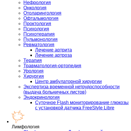
Нефрология
Онкология
Отоларингология
Офтальмология
Проктология
Психология
Психотерапия
Пульмонология
Ревматология
Лечение артрита
Лечение артроза
Терапия
Травматология-ортопедия
Урология
Хирургия
Центр амбулаторной хирургии
Экспертиза временной нетрудоспособности
(выдача больничных листов)
Эндокринология
Суточное Flash мониторирование глюкозы
с установкой датчика FreeStyle Libre
Лимфология