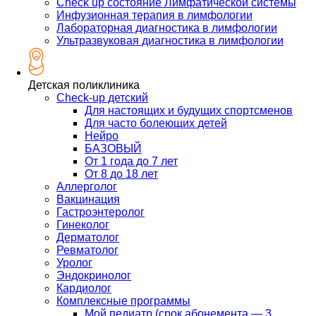
Check up состояние Лимфатической системы
Инфузионная терапия в лимфологии
Лабораторная диагностика в лимфологии
Ультразвуковая диагностика в лимфологии
Детская поликлиника
Check-up детский
Для настоящих и будущих спортсменов
Для часто болеющих детей
Нейро
БАЗОВЫЙ
От 1 года до 7 лет
От 8 до 18 лет
Аллерголог
Вакцинация
Гастроэнтеролог
Гинеколог
Дерматолог
Ревматолог
Уролог
Эндокринолог
Кардиолог
Комплексные программы
Мой педиатр (срок абонемента — 3