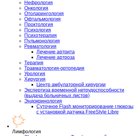
Нефрология
Онкология
Отоларингология
Офтальмология
Проктология
Психология
Психотерапия
Пульмонология
Ревматология
Лечение артрита
Лечение артроза
Терапия
Травматология-ортопедия
Урология
Хирургия
Центр амбулаторной хирургии
Экспертиза временной нетрудоспособности
(выдача больничных листов)
Эндокринология
Суточное Flash мониторирование глюкозы
с установкой датчика FreeStyle Libre
Лимфология