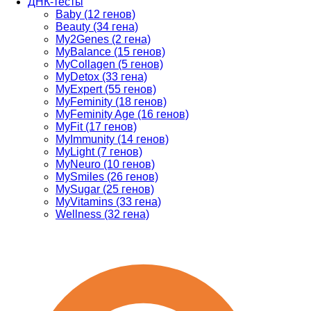
ДНК-тесты
Baby (12 генов)
Beauty (34 гена)
My2Genes (2 гена)
MyBalance (15 генов)
MyCollagen (5 генов)
MyDetox (33 гена)
MyExpert (55 генов)
MyFeminity (18 генов)
MyFeminity Age (16 генов)
MyFit (17 генов)
MyImmunity (14 генов)
MyLight (7 генов)
MyNeuro (10 генов)
MySmiles (26 генов)
MySugar (25 генов)
MyVitamins (33 гена)
Wellness (32 гена)