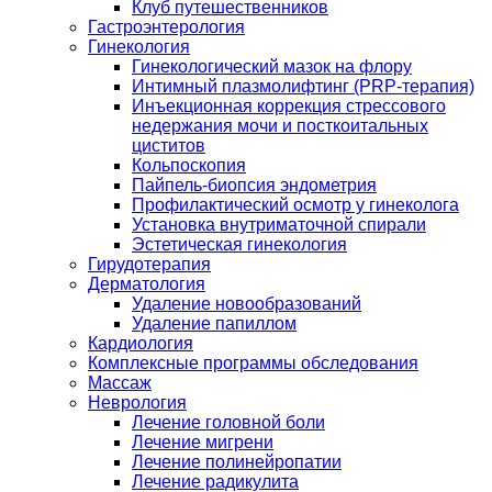
Клуб путешественников
Гастроэнтерология
Гинекология
Гинекологический мазок на флору
Интимный плазмолифтинг (PRP-терапия)
Инъекционная коррекция стрессового
недержания мочи и посткоитальных
циститов
Кольпоскопия
Пайпель-биопсия эндометрия
Профилактический осмотр у гинеколога
Установка внутриматочной спирали
Эстетическая гинекология
Гирудотерапия
Дерматология
Удаление новообразований
Удаление папиллом
Кардиология
Комплексные программы обследования
Массаж
Неврология
Лечение головной боли
Лечение мигрени
Лечение полинейропатии
Лечение радикулита