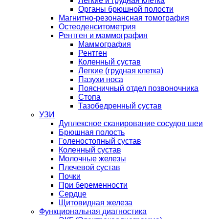
Легкие и грудная клетка
Органы брюшной полости
Магнитно-резонансная томография
Остеоденситометрия
Рентген и маммография
Маммография
Рентген
Коленный сустав
Легкие (грудная клетка)
Пазухи носа
Поясничный отдел позвоночника
Стопа
Тазобедренный сустав
УЗИ
Дуплексное сканирование сосудов шеи
Брюшная полость
Голеностопный сустав
Коленный сустав
Молочные железы
Плечевой сустав
Почки
При беременности
Сердце
Щитовидная железа
Функциональная диагностика