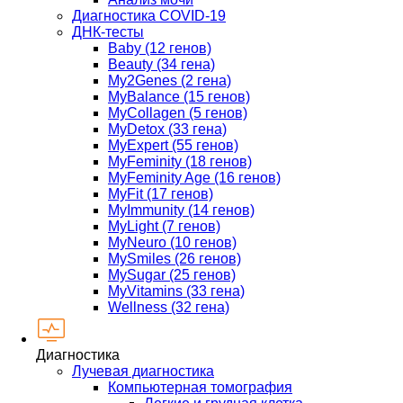
Диагностика COVID-19
ДНК-тесты
Baby (12 генов)
Beauty (34 гена)
My2Genes (2 гена)
MyBalance (15 генов)
MyCollagen (5 генов)
MyDetox (33 гена)
MyExpert (55 генов)
MyFeminity (18 генов)
MyFeminity Age (16 генов)
MyFit (17 генов)
MyImmunity (14 генов)
MyLight (7 генов)
MyNeuro (10 генов)
MySmiles (26 генов)
MySugar (25 генов)
MyVitamins (33 гена)
Wellness (32 гена)
Диагностика
Лучевая диагностика
Компьютерная томография