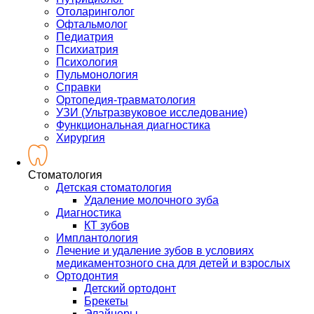
Отоларинголог
Офтальмолог
Педиатрия
Психиатрия
Психология
Пульмонология
Справки
Ортопедия-травматология
УЗИ (Ультразвуковое исследование)
Функциональная диагностика
Хирургия
Стоматология
Детская стоматология
Удаление молочного зуба
Диагностика
КТ зубов
Имплантология
Лечение и удаление зубов в условиях
медикаментозного сна для детей и взрослых
Ортодонтия
Детский ортодонт
Брекеты
Элайнеры