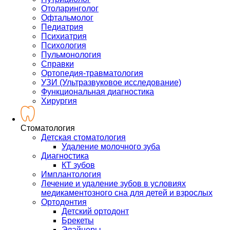
Отоларинголог
Офтальмолог
Педиатрия
Психиатрия
Психология
Пульмонология
Справки
Ортопедия-травматология
УЗИ (Ультразвуковое исследование)
Функциональная диагностика
Хирургия
Стоматология
Детская стоматология
Удаление молочного зуба
Диагностика
КТ зубов
Имплантология
Лечение и удаление зубов в условиях
медикаментозного сна для детей и взрослых
Ортодонтия
Детский ортодонт
Брекеты
Элайнеры