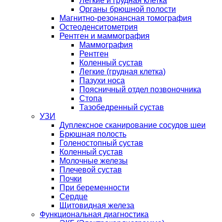
Легкие и грудная клетка
Органы брюшной полости
Магнитно-резонансная томография
Остеоденситометрия
Рентген и маммография
Маммография
Рентген
Коленный сустав
Легкие (грудная клетка)
Пазухи носа
Поясничный отдел позвоночника
Стопа
Тазобедренный сустав
УЗИ
Дуплексное сканирование сосудов шеи
Брюшная полость
Голеностопный сустав
Коленный сустав
Молочные железы
Плечевой сустав
Почки
При беременности
Сердце
Щитовидная железа
Функциональная диагностика