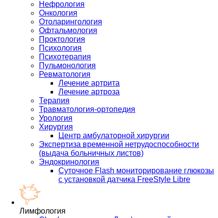
Нефрология
Онкология
Отоларингология
Офтальмология
Проктология
Психология
Психотерапия
Пульмонология
Ревматология
Лечение артрита
Лечение артроза
Терапия
Травматология-ортопедия
Урология
Хирургия
Центр амбулаторной хирургии
Экспертиза временной нетрудоспособности
(выдача больничных листов)
Эндокринология
Суточное Flash мониторирование глюкозы
с установкой датчика FreeStyle Libre
Лимфология