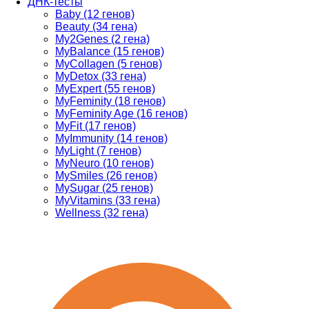
ДНК-тесты
Baby (12 генов)
Beauty (34 гена)
My2Genes (2 гена)
MyBalance (15 генов)
MyCollagen (5 генов)
MyDetox (33 гена)
MyExpert (55 генов)
MyFeminity (18 генов)
MyFeminity Age (16 генов)
MyFit (17 генов)
MyImmunity (14 генов)
MyLight (7 генов)
MyNeuro (10 генов)
MySmiles (26 генов)
MySugar (25 генов)
MyVitamins (33 гена)
Wellness (32 гена)