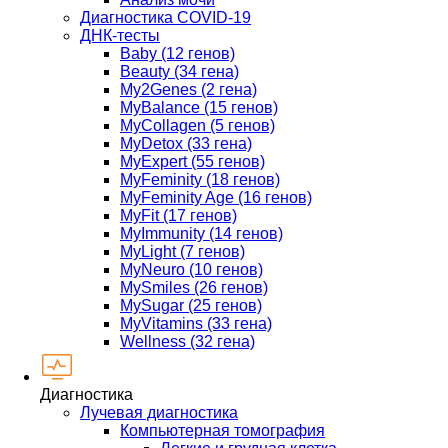
Диагностика COVID-19
ДНК-тесты
Baby (12 генов)
Beauty (34 гена)
My2Genes (2 гена)
MyBalance (15 генов)
MyCollagen (5 генов)
MyDetox (33 гена)
MyExpert (55 генов)
MyFeminity (18 генов)
MyFeminity Age (16 генов)
MyFit (17 генов)
MyImmunity (14 генов)
MyLight (7 генов)
MyNeuro (10 генов)
MySmiles (26 генов)
MySugar (25 генов)
MyVitamins (33 гена)
Wellness (32 гена)
Диагностика
Лучевая диагностика
Компьютерная томография