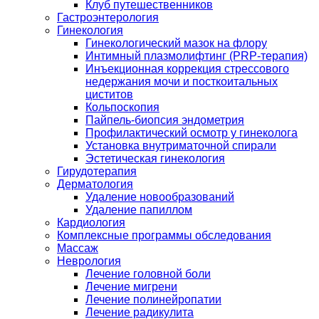
Клуб путешественников
Гастроэнтерология
Гинекология
Гинекологический мазок на флору
Интимный плазмолифтинг (PRP-терапия)
Инъекционная коррекция стрессового
недержания мочи и посткоитальных
циститов
Кольпоскопия
Пайпель-биопсия эндометрия
Профилактический осмотр у гинеколога
Установка внутриматочной спирали
Эстетическая гинекология
Гирудотерапия
Дерматология
Удаление новообразований
Удаление папиллом
Кардиология
Комплексные программы обследования
Массаж
Неврология
Лечение головной боли
Лечение мигрени
Лечение полинейропатии
Лечение радикулита