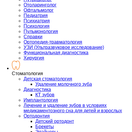
Отоларинголог
Офтальмолог
Педиатрия
Психиатрия
Психология
Пульмонология
Справки
Ортопедия-травматология
УЗИ (Ультразвуковое исследование)
Функциональная диагностика
Хирургия
Стоматология
Детская стоматология
Удаление молочного зуба
Диагностика
КТ зубов
Имплантология
Лечение и удаление зубов в условиях
медикаментозного сна для детей и взрослых
Ортодонтия
Детский ортодонт
Брекеты
Элайнеры