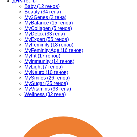
ДНК-тесты
Baby (12 генов)
Beauty (34 гена)
My2Genes (2 гена)
MyBalance (15 генов)
MyCollagen (5 генов)
MyDetox (33 гена)
MyExpert (55 генов)
MyFeminity (18 генов)
MyFeminity Age (16 генов)
MyFit (17 генов)
MyImmunity (14 генов)
MyLight (7 генов)
MyNeuro (10 генов)
MySmiles (26 генов)
MySugar (25 генов)
MyVitamins (33 гена)
Wellness (32 гена)