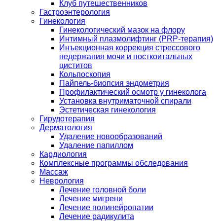
Клуб путешественников
Гастроэнтерология
Гинекология
Гинекологический мазок на флору
Интимный плазмолифтинг (PRP-терапия)
Инъекционная коррекция стрессового
недержания мочи и посткоитальных
циститов
Кольпоскопия
Пайпель-биопсия эндометрия
Профилактический осмотр у гинеколога
Установка внутриматочной спирали
Эстетическая гинекология
Гирудотерапия
Дерматология
Удаление новообразований
Удаление папиллом
Кардиология
Комплексные программы обследования
Массаж
Неврология
Лечение головной боли
Лечение мигрени
Лечение полинейропатии
Лечение радикулита