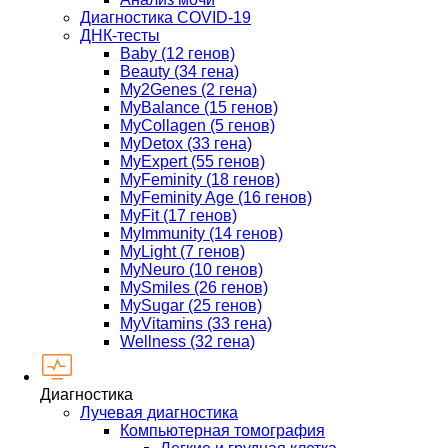
Диагностика COVID-19
ДНК-тесты
Baby (12 генов)
Beauty (34 гена)
My2Genes (2 гена)
MyBalance (15 генов)
MyCollagen (5 генов)
MyDetox (33 гена)
MyExpert (55 генов)
MyFeminity (18 генов)
MyFeminity Age (16 генов)
MyFit (17 генов)
MyImmunity (14 генов)
MyLight (7 генов)
MyNeuro (10 генов)
MySmiles (26 генов)
MySugar (25 генов)
MyVitamins (33 гена)
Wellness (32 гена)
Диагностика
Лучевая диагностика
Компьютерная томография