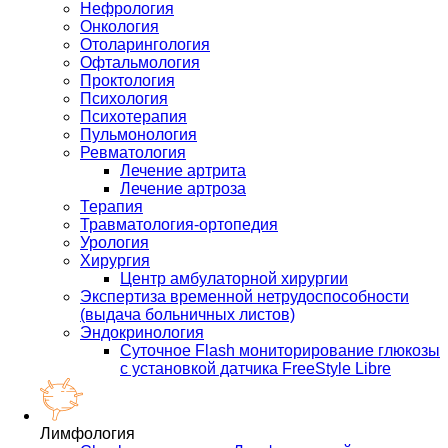
Нефрология
Онкология
Отоларингология
Офтальмология
Проктология
Психология
Психотерапия
Пульмонология
Ревматология
Лечение артрита
Лечение артроза
Терапия
Травматология-ортопедия
Урология
Хирургия
Центр амбулаторной хирургии
Экспертиза временной нетрудоспособности
(выдача больничных листов)
Эндокринология
Суточное Flash мониторирование глюкозы
с установкой датчика FreeStyle Libre
Лимфология