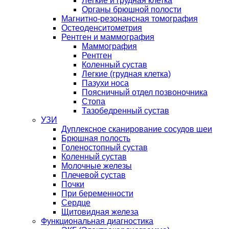
Легкие и грудная клетка
Органы брюшной полости
Магнитно-резонансная томография
Остеоденситометрия
Рентген и маммография
Маммография
Рентген
Коленный сустав
Легкие (грудная клетка)
Пазухи носа
Поясничный отдел позвоночника
Стопа
Тазобедренный сустав
УЗИ
Дуплексное сканирование сосудов шеи
Брюшная полость
Голеностопный сустав
Коленный сустав
Молочные железы
Плечевой сустав
Почки
При беременности
Сердце
Щитовидная железа
Функциональная диагностика