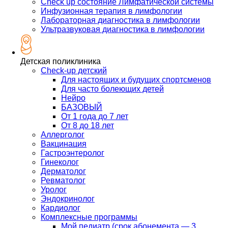
Check up состояние Лимфатической системы
Инфузионная терапия в лимфологии
Лабораторная диагностика в лимфологии
Ультразвуковая диагностика в лимфологии
Детская поликлиника
Check-up детский
Для настоящих и будущих спортсменов
Для часто болеющих детей
Нейро
БАЗОВЫЙ
От 1 года до 7 лет
От 8 до 18 лет
Аллерголог
Вакцинация
Гастроэнтеролог
Гинеколог
Дерматолог
Ревматолог
Уролог
Эндокринолог
Кардиолог
Комплексные программы
Мой педиатр (срок абонемента — 3