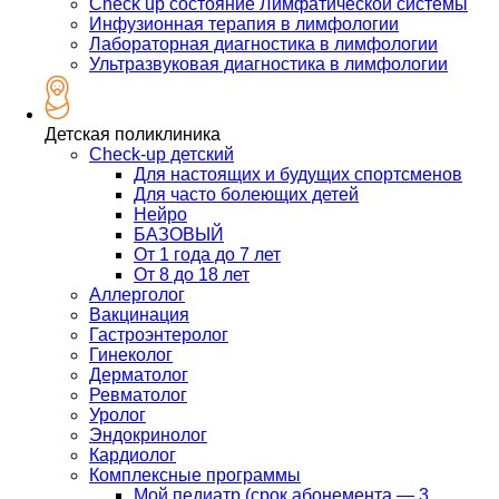
Check up состояние Лимфатической системы
Инфузионная терапия в лимфологии
Лабораторная диагностика в лимфологии
Ультразвуковая диагностика в лимфологии
Детская поликлиника
Check-up детский
Для настоящих и будущих спортсменов
Для часто болеющих детей
Нейро
БАЗОВЫЙ
От 1 года до 7 лет
От 8 до 18 лет
Аллерголог
Вакцинация
Гастроэнтеролог
Гинеколог
Дерматолог
Ревматолог
Уролог
Эндокринолог
Кардиолог
Комплексные программы
Мой педиатр (срок абонемента — 3