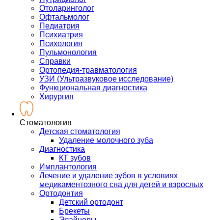
Отоларинголог
Офтальмолог
Педиатрия
Психиатрия
Психология
Пульмонология
Справки
Ортопедия-травматология
УЗИ (Ультразвуковое исследование)
Функциональная диагностика
Хирургия
Стоматология
Детская стоматология
Удаление молочного зуба
Диагностика
КТ зубов
Имплантология
Лечение и удаление зубов в условиях
медикаментозного сна для детей и взрослых
Ортодонтия
Детский ортодонт
Брекеты
Элайнеры