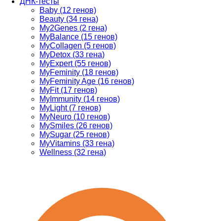
ДНК-тесты
Baby (12 генов)
Beauty (34 гена)
My2Genes (2 гена)
MyBalance (15 генов)
MyCollagen (5 генов)
MyDetox (33 гена)
MyExpert (55 генов)
MyFeminity (18 генов)
MyFeminity Age (16 генов)
MyFit (17 генов)
MyImmunity (14 генов)
MyLight (7 генов)
MyNeuro (10 генов)
MySmiles (26 генов)
MySugar (25 генов)
MyVitamins (33 гена)
Wellness (32 гена)