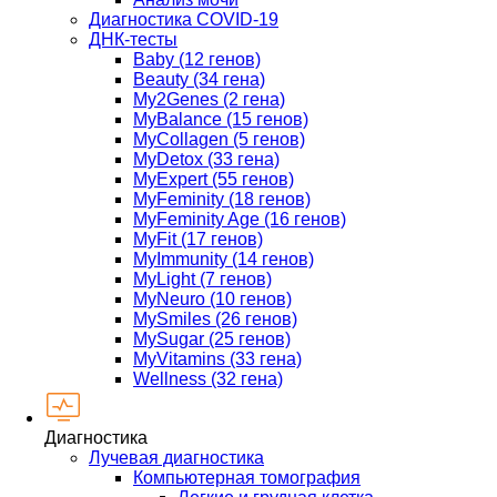
Диагностика COVID-19
ДНК-тесты
Baby (12 генов)
Beauty (34 гена)
My2Genes (2 гена)
MyBalance (15 генов)
MyCollagen (5 генов)
MyDetox (33 гена)
MyExpert (55 генов)
MyFeminity (18 генов)
MyFeminity Age (16 генов)
MyFit (17 генов)
MyImmunity (14 генов)
MyLight (7 генов)
MyNeuro (10 генов)
MySmiles (26 генов)
MySugar (25 генов)
MyVitamins (33 гена)
Wellness (32 гена)
Диагностика
Лучевая диагностика
Компьютерная томография