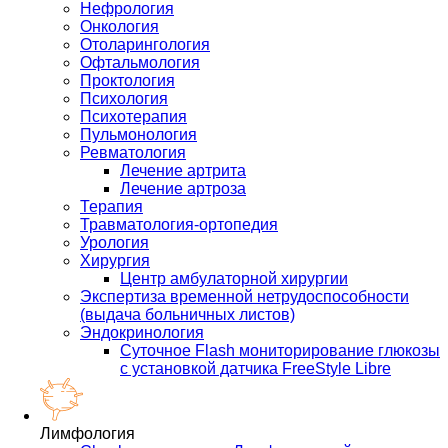
Нефрология
Онкология
Отоларингология
Офтальмология
Проктология
Психология
Психотерапия
Пульмонология
Ревматология
Лечение артрита
Лечение артроза
Терапия
Травматология-ортопедия
Урология
Хирургия
Центр амбулаторной хирургии
Экспертиза временной нетрудоспособности
(выдача больничных листов)
Эндокринология
Суточное Flash мониторирование глюкозы
с установкой датчика FreeStyle Libre
Лимфология