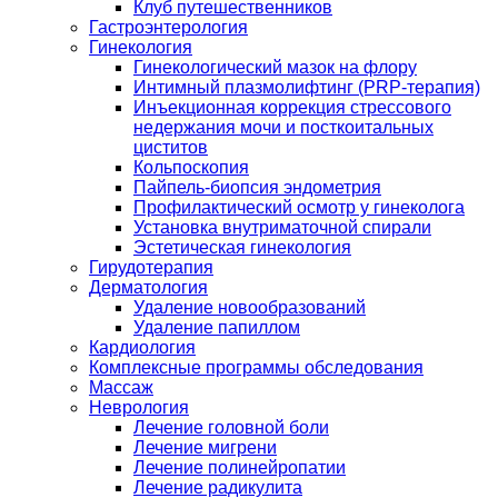
Клуб путешественников
Гастроэнтерология
Гинекология
Гинекологический мазок на флору
Интимный плазмолифтинг (PRP-терапия)
Инъекционная коррекция стрессового
недержания мочи и посткоитальных
циститов
Кольпоскопия
Пайпель-биопсия эндометрия
Профилактический осмотр у гинеколога
Установка внутриматочной спирали
Эстетическая гинекология
Гирудотерапия
Дерматология
Удаление новообразований
Удаление папиллом
Кардиология
Комплексные программы обследования
Массаж
Неврология
Лечение головной боли
Лечение мигрени
Лечение полинейропатии
Лечение радикулита