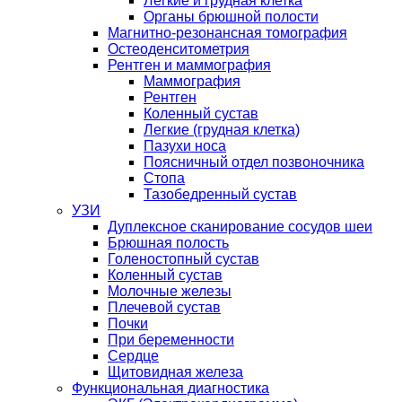
Легкие и грудная клетка
Органы брюшной полости
Магнитно-резонансная томография
Остеоденситометрия
Рентген и маммография
Маммография
Рентген
Коленный сустав
Легкие (грудная клетка)
Пазухи носа
Поясничный отдел позвоночника
Стопа
Тазобедренный сустав
УЗИ
Дуплексное сканирование сосудов шеи
Брюшная полость
Голеностопный сустав
Коленный сустав
Молочные железы
Плечевой сустав
Почки
При беременности
Сердце
Щитовидная железа
Функциональная диагностика