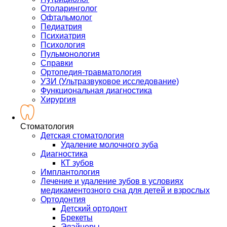
Отоларинголог
Офтальмолог
Педиатрия
Психиатрия
Психология
Пульмонология
Справки
Ортопедия-травматология
УЗИ (Ультразвуковое исследование)
Функциональная диагностика
Хирургия
Стоматология
Детская стоматология
Удаление молочного зуба
Диагностика
КТ зубов
Имплантология
Лечение и удаление зубов в условиях
медикаментозного сна для детей и взрослых
Ортодонтия
Детский ортодонт
Брекеты
Элайнеры