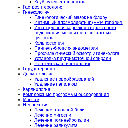
Клуб путешественников
Гастроэнтерология
Гинекология
Гинекологический мазок на флору
Интимный плазмолифтинг (PRP-терапия)
Инъекционная коррекция стрессового
недержания мочи и посткоитальных
циститов
Кольпоскопия
Пайпель-биопсия эндометрия
Профилактический осмотр у гинеколога
Установка внутриматочной спирали
Эстетическая гинекология
Гирудотерапия
Дерматология
Удаление новообразований
Удаление папиллом
Кардиология
Комплексные программы обследования
Массаж
Неврология
Лечение головной боли
Лечение мигрени
Лечение полинейропатии
Лечение радикулита