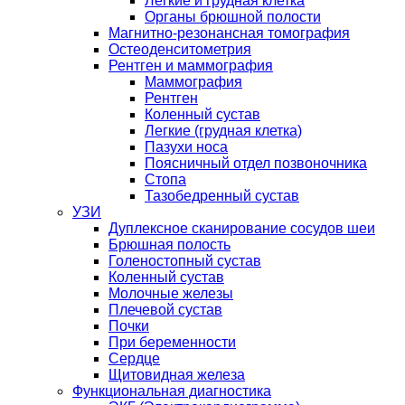
Легкие и грудная клетка
Органы брюшной полости
Магнитно-резонансная томография
Остеоденситометрия
Рентген и маммография
Маммография
Рентген
Коленный сустав
Легкие (грудная клетка)
Пазухи носа
Поясничный отдел позвоночника
Стопа
Тазобедренный сустав
УЗИ
Дуплексное сканирование сосудов шеи
Брюшная полость
Голеностопный сустав
Коленный сустав
Молочные железы
Плечевой сустав
Почки
При беременности
Сердце
Щитовидная железа
Функциональная диагностика