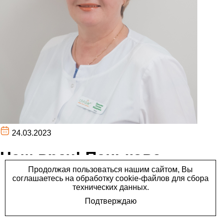
24.03.2023
Наш врач! Панькова
Татьяна Фёдоровна, хирург
со стажем 27 лет.
Наш врач! Панькова Татьяна Фёдоровна, хирург со