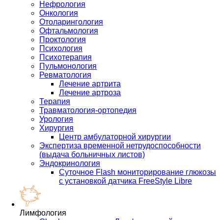
Нефрология
Онкология
Отоларингология
Офтальмология
Проктология
Психология
Психотерапия
Пульмонология
Ревматология
Лечение артрита
Лечение артроза
Терапия
Травматология-ортопедия
Урология
Хирургия
Центр амбулаторной хирургии
Экспертиза временной нетрудоспособности
(выдача больничных листов)
Эндокринология
Суточное Flash мониторирование глюкозы
с установкой датчика FreeStyle Libre
Лимфология