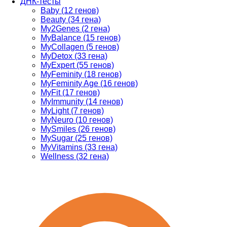
ДНК-тесты
Baby (12 генов)
Beauty (34 гена)
My2Genes (2 гена)
MyBalance (15 генов)
MyCollagen (5 генов)
MyDetox (33 гена)
MyExpert (55 генов)
MyFeminity (18 генов)
MyFeminity Age (16 генов)
MyFit (17 генов)
MyImmunity (14 генов)
MyLight (7 генов)
MyNeuro (10 генов)
MySmiles (26 генов)
MySugar (25 генов)
MyVitamins (33 гена)
Wellness (32 гена)