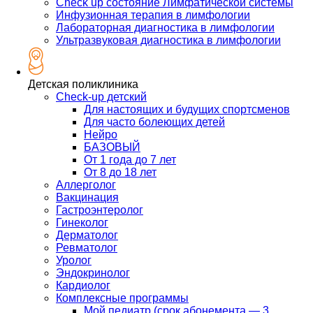
Check up состояние Лимфатической системы
Инфузионная терапия в лимфологии
Лабораторная диагностика в лимфологии
Ультразвуковая диагностика в лимфологии
Детская поликлиника
Check-up детский
Для настоящих и будущих спортсменов
Для часто болеющих детей
Нейро
БАЗОВЫЙ
От 1 года до 7 лет
От 8 до 18 лет
Аллерголог
Вакцинация
Гастроэнтеролог
Гинеколог
Дерматолог
Ревматолог
Уролог
Эндокринолог
Кардиолог
Комплексные программы
Мой педиатр (срок абонемента — 3