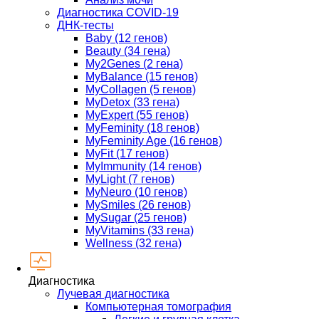
Диагностика COVID-19
ДНК-тесты
Baby (12 генов)
Beauty (34 гена)
My2Genes (2 гена)
MyBalance (15 генов)
MyCollagen (5 генов)
MyDetox (33 гена)
MyExpert (55 генов)
MyFeminity (18 генов)
MyFeminity Age (16 генов)
MyFit (17 генов)
MyImmunity (14 генов)
MyLight (7 генов)
MyNeuro (10 генов)
MySmiles (26 генов)
MySugar (25 генов)
MyVitamins (33 гена)
Wellness (32 гена)
Диагностика
Лучевая диагностика
Компьютерная томография