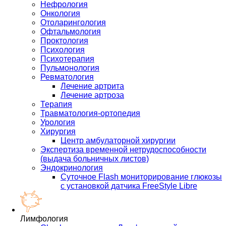
Нефрология
Онкология
Отоларингология
Офтальмология
Проктология
Психология
Психотерапия
Пульмонология
Ревматология
Лечение артрита
Лечение артроза
Терапия
Травматология-ортопедия
Урология
Хирургия
Центр амбулаторной хирургии
Экспертиза временной нетрудоспособности
(выдача больничных листов)
Эндокринология
Суточное Flash мониторирование глюкозы
с установкой датчика FreeStyle Libre
Лимфология