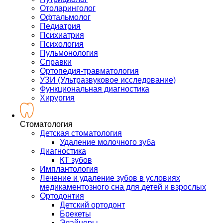
Отоларинголог
Офтальмолог
Педиатрия
Психиатрия
Психология
Пульмонология
Справки
Ортопедия-травматология
УЗИ (Ультразвуковое исследование)
Функциональная диагностика
Хирургия
Стоматология
Детская стоматология
Удаление молочного зуба
Диагностика
КТ зубов
Имплантология
Лечение и удаление зубов в условиях
медикаментозного сна для детей и взрослых
Ортодонтия
Детский ортодонт
Брекеты
Элайнеры