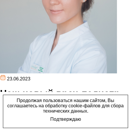
23.06.2023
Наш новый врач-педиатр
Исламова Резеда
Ильшатовна.
Наш новый врач-педиатр Исламова Резеда