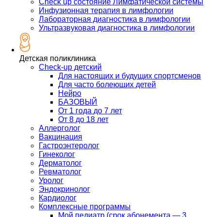
Check up состояние Лимфатической системы
Инфузионная терапия в лимфологии
Лабораторная диагностика в лимфологии
Ультразвуковая диагностика в лимфологии
Детская поликлиника
Check-up детский
Для настоящих и будущих спортсменов
Для часто болеющих детей
Нейро
БАЗОВЫЙ
От 1 года до 7 лет
От 8 до 18 лет
Аллерголог
Вакцинация
Гастроэнтеролог
Гинеколог
Дерматолог
Ревматолог
Уролог
Эндокринолог
Кардиолог
Комплексные программы
Мой педиатр (срок абонемента — 3