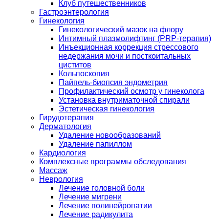
Клуб путешественников
Гастроэнтерология
Гинекология
Гинекологический мазок на флору
Интимный плазмолифтинг (PRP-терапия)
Инъекционная коррекция стрессового
недержания мочи и посткоитальных
циститов
Кольпоскопия
Пайпель-биопсия эндометрия
Профилактический осмотр у гинеколога
Установка внутриматочной спирали
Эстетическая гинекология
Гирудотерапия
Дерматология
Удаление новообразований
Удаление папиллом
Кардиология
Комплексные программы обследования
Массаж
Неврология
Лечение головной боли
Лечение мигрени
Лечение полинейропатии
Лечение радикулита