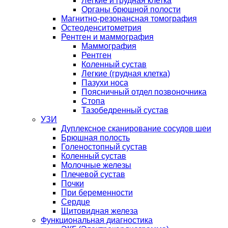
Легкие и грудная клетка
Органы брюшной полости
Магнитно-резонансная томография
Остеоденситометрия
Рентген и маммография
Маммография
Рентген
Коленный сустав
Легкие (грудная клетка)
Пазухи носа
Поясничный отдел позвоночника
Стопа
Тазобедренный сустав
УЗИ
Дуплексное сканирование сосудов шеи
Брюшная полость
Голеностопный сустав
Коленный сустав
Молочные железы
Плечевой сустав
Почки
При беременности
Сердце
Щитовидная железа
Функциональная диагностика