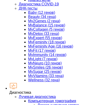
Диагностика COVID-19
ДНК-тесты
Baby (12 генов)
Beauty (34 гена)
My2Genes (2 гена)
MyBalance (15 генов)
MyCollagen (5 генов)
MyDetox (33 гена)
MyExpert (55 генов)
MyFeminity (18 генов)
MyFeminity Age (16 генов)
MyFit (17 генов)
MyImmunity (14 генов)
MyLight (7 генов)
MyNeuro (10 генов)
MySmiles (26 генов)
MySugar (25 генов)
MyVitamins (33 гена)
Wellness (32 гена)
Диагностика
Лучевая диагностика
Компьютерная томография