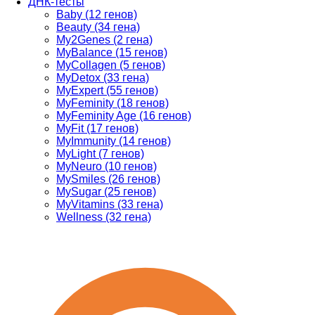
ДНК-тесты
Baby (12 генов)
Beauty (34 гена)
My2Genes (2 гена)
MyBalance (15 генов)
MyCollagen (5 генов)
MyDetox (33 гена)
MyExpert (55 генов)
MyFeminity (18 генов)
MyFeminity Age (16 генов)
MyFit (17 генов)
MyImmunity (14 генов)
MyLight (7 генов)
MyNeuro (10 генов)
MySmiles (26 генов)
MySugar (25 генов)
MyVitamins (33 гена)
Wellness (32 гена)