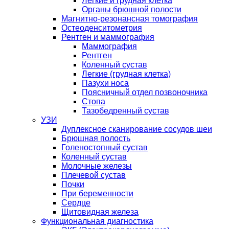
Легкие и грудная клетка
Органы брюшной полости
Магнитно-резонансная томография
Остеоденситометрия
Рентген и маммография
Маммография
Рентген
Коленный сустав
Легкие (грудная клетка)
Пазухи носа
Поясничный отдел позвоночника
Стопа
Тазобедренный сустав
УЗИ
Дуплексное сканирование сосудов шеи
Брюшная полость
Голеностопный сустав
Коленный сустав
Молочные железы
Плечевой сустав
Почки
При беременности
Сердце
Щитовидная железа
Функциональная диагностика