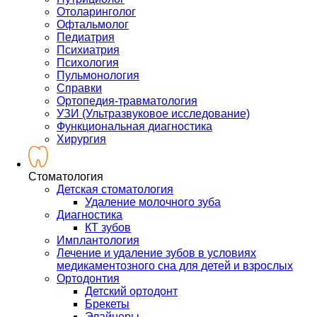
Отоларинголог
Офтальмолог
Педиатрия
Психиатрия
Психология
Пульмонология
Справки
Ортопедия-травматология
УЗИ (Ультразвуковое исследование)
Функциональная диагностика
Хирургия
Стоматология
Детская стоматология
Удаление молочного зуба
Диагностика
КТ зубов
Имплантология
Лечение и удаление зубов в условиях
медикаментозного сна для детей и взрослых
Ортодонтия
Детский ортодонт
Брекеты
Элайнеры