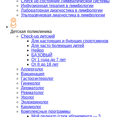
Check up состояние Лимфатической системы
Инфузионная терапия в лимфологии
Лабораторная диагностика в лимфологии
Ультразвуковая диагностика в лимфологии
Детская поликлиника
Check-up детский
Для настоящих и будущих спортсменов
Для часто болеющих детей
Нейро
БАЗОВЫЙ
От 1 года до 7 лет
От 8 до 18 лет
Аллерголог
Вакцинация
Гастроэнтеролог
Гинеколог
Дерматолог
Ревматолог
Уролог
Эндокринолог
Кардиолог
Комплексные программы
Мой педиатр (срок абонемента — 3