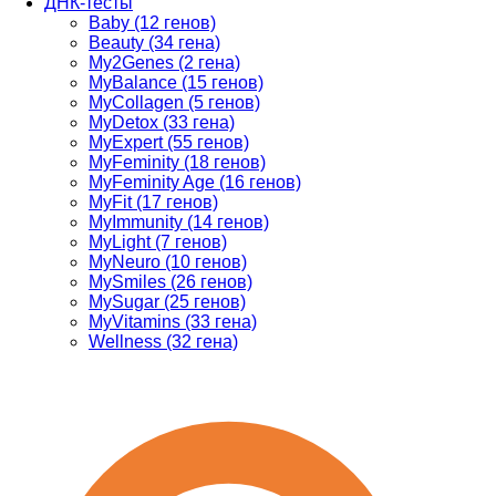
ДНК-тесты
Baby (12 генов)
Beauty (34 гена)
My2Genes (2 гена)
MyBalance (15 генов)
MyCollagen (5 генов)
MyDetox (33 гена)
MyExpert (55 генов)
MyFeminity (18 генов)
MyFeminity Age (16 генов)
MyFit (17 генов)
MyImmunity (14 генов)
MyLight (7 генов)
MyNeuro (10 генов)
MySmiles (26 генов)
MySugar (25 генов)
MyVitamins (33 гена)
Wellness (32 гена)