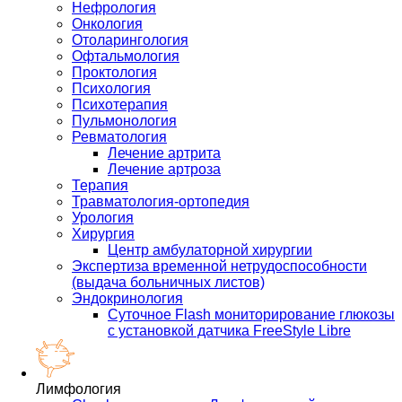
Нефрология
Онкология
Отоларингология
Офтальмология
Проктология
Психология
Психотерапия
Пульмонология
Ревматология
Лечение артрита
Лечение артроза
Терапия
Травматология-ортопедия
Урология
Хирургия
Центр амбулаторной хирургии
Экспертиза временной нетрудоспособности
(выдача больничных листов)
Эндокринология
Суточное Flash мониторирование глюкозы
с установкой датчика FreeStyle Libre
Лимфология