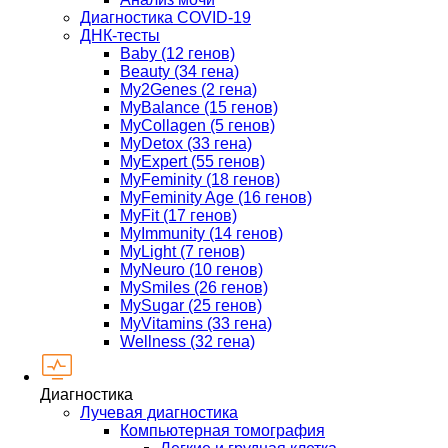
Диагностика COVID-19
ДНК-тесты
Baby (12 генов)
Beauty (34 гена)
My2Genes (2 гена)
MyBalance (15 генов)
MyCollagen (5 генов)
MyDetox (33 гена)
MyExpert (55 генов)
MyFeminity (18 генов)
MyFeminity Age (16 генов)
MyFit (17 генов)
MyImmunity (14 генов)
MyLight (7 генов)
MyNeuro (10 генов)
MySmiles (26 генов)
MySugar (25 генов)
MyVitamins (33 гена)
Wellness (32 гена)
Диагностика
Лучевая диагностика
Компьютерная томография