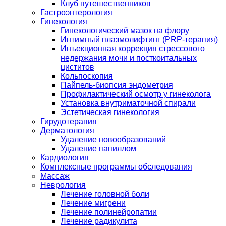
Клуб путешественников
Гастроэнтерология
Гинекология
Гинекологический мазок на флору
Интимный плазмолифтинг (PRP-терапия)
Инъекционная коррекция стрессового
недержания мочи и посткоитальных
циститов
Кольпоскопия
Пайпель-биопсия эндометрия
Профилактический осмотр у гинеколога
Установка внутриматочной спирали
Эстетическая гинекология
Гирудотерапия
Дерматология
Удаление новообразований
Удаление папиллом
Кардиология
Комплексные программы обследования
Массаж
Неврология
Лечение головной боли
Лечение мигрени
Лечение полинейропатии
Лечение радикулита