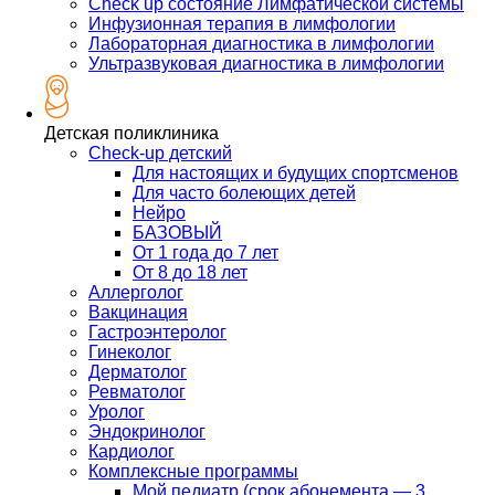
Check up состояние Лимфатической системы
Инфузионная терапия в лимфологии
Лабораторная диагностика в лимфологии
Ультразвуковая диагностика в лимфологии
Детская поликлиника
Check-up детский
Для настоящих и будущих спортсменов
Для часто болеющих детей
Нейро
БАЗОВЫЙ
От 1 года до 7 лет
От 8 до 18 лет
Аллерголог
Вакцинация
Гастроэнтеролог
Гинеколог
Дерматолог
Ревматолог
Уролог
Эндокринолог
Кардиолог
Комплексные программы
Мой педиатр (срок абонемента — 3