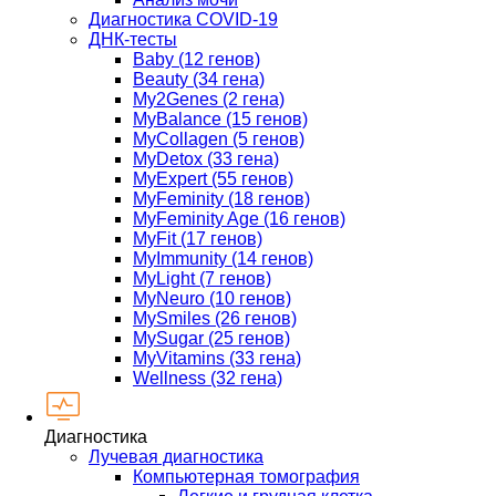
Диагностика COVID-19
ДНК-тесты
Baby (12 генов)
Beauty (34 гена)
My2Genes (2 гена)
MyBalance (15 генов)
MyCollagen (5 генов)
MyDetox (33 гена)
MyExpert (55 генов)
MyFeminity (18 генов)
MyFeminity Age (16 генов)
MyFit (17 генов)
MyImmunity (14 генов)
MyLight (7 генов)
MyNeuro (10 генов)
MySmiles (26 генов)
MySugar (25 генов)
MyVitamins (33 гена)
Wellness (32 гена)
Диагностика
Лучевая диагностика
Компьютерная томография