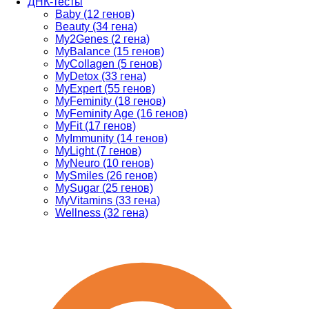
ДНК-тесты
Baby (12 генов)
Beauty (34 гена)
My2Genes (2 гена)
MyBalance (15 генов)
MyCollagen (5 генов)
MyDetox (33 гена)
MyExpert (55 генов)
MyFeminity (18 генов)
MyFeminity Age (16 генов)
MyFit (17 генов)
MyImmunity (14 генов)
MyLight (7 генов)
MyNeuro (10 генов)
MySmiles (26 генов)
MySugar (25 генов)
MyVitamins (33 гена)
Wellness (32 гена)