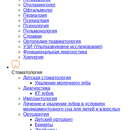
Отоларинголог
Офтальмолог
Педиатрия
Психиатрия
Психология
Пульмонология
Справки
Ортопедия-травматология
УЗИ (Ультразвуковое исследование)
Функциональная диагностика
Хирургия
Стоматология
Детская стоматология
Удаление молочного зуба
Диагностика
КТ зубов
Имплантология
Лечение и удаление зубов в условиях
медикаментозного сна для детей и взрослых
Ортодонтия
Детский ортодонт
Брекеты
Элайнеры