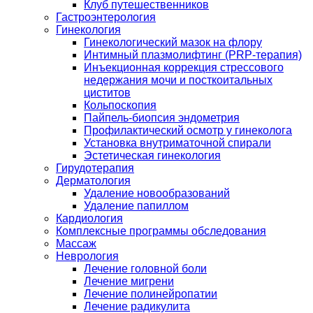
Клуб путешественников
Гастроэнтерология
Гинекология
Гинекологический мазок на флору
Интимный плазмолифтинг (PRP-терапия)
Инъекционная коррекция стрессового
недержания мочи и посткоитальных
циститов
Кольпоскопия
Пайпель-биопсия эндометрия
Профилактический осмотр у гинеколога
Установка внутриматочной спирали
Эстетическая гинекология
Гирудотерапия
Дерматология
Удаление новообразований
Удаление папиллом
Кардиология
Комплексные программы обследования
Массаж
Неврология
Лечение головной боли
Лечение мигрени
Лечение полинейропатии
Лечение радикулита