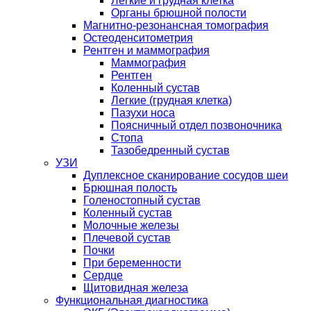
Легкие и грудная клетка
Органы брюшной полости
Магнитно-резонансная томография
Остеоденситометрия
Рентген и маммография
Маммография
Рентген
Коленный сустав
Легкие (грудная клетка)
Пазухи носа
Поясничный отдел позвоночника
Стопа
Тазобедренный сустав
УЗИ
Дуплексное сканирование сосудов шеи
Брюшная полость
Голеностопный сустав
Коленный сустав
Молочные железы
Плечевой сустав
Почки
При беременности
Сердце
Щитовидная железа
Функциональная диагностика