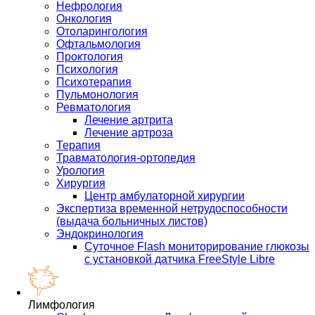
Нефрология
Онкология
Отоларингология
Офтальмология
Проктология
Психология
Психотерапия
Пульмонология
Ревматология
Лечение артрита
Лечение артроза
Терапия
Травматология-ортопедия
Урология
Хирургия
Центр амбулаторной хирургии
Экспертиза временной нетрудоспособности
(выдача больничных листов)
Эндокринология
Суточное Flash мониторирование глюкозы
с установкой датчика FreeStyle Libre
Лимфология