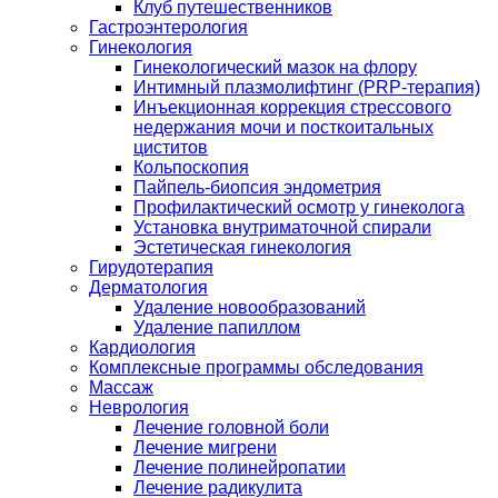
Клуб путешественников
Гастроэнтерология
Гинекология
Гинекологический мазок на флору
Интимный плазмолифтинг (PRP-терапия)
Инъекционная коррекция стрессового
недержания мочи и посткоитальных
циститов
Кольпоскопия
Пайпель-биопсия эндометрия
Профилактический осмотр у гинеколога
Установка внутриматочной спирали
Эстетическая гинекология
Гирудотерапия
Дерматология
Удаление новообразований
Удаление папиллом
Кардиология
Комплексные программы обследования
Массаж
Неврология
Лечение головной боли
Лечение мигрени
Лечение полинейропатии
Лечение радикулита