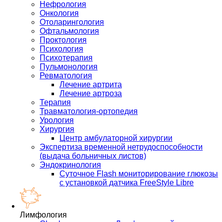
Нефрология
Онкология
Отоларингология
Офтальмология
Проктология
Психология
Психотерапия
Пульмонология
Ревматология
Лечение артрита
Лечение артроза
Терапия
Травматология-ортопедия
Урология
Хирургия
Центр амбулаторной хирургии
Экспертиза временной нетрудоспособности
(выдача больничных листов)
Эндокринология
Суточное Flash мониторирование глюкозы
с установкой датчика FreeStyle Libre
Лимфология