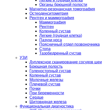
Легкие и грудная клетка
Органы брюшной полости
Магнитно-резонансная томография
Остеоденситометрия
Рентген и маммография
Маммография
Рентген
Коленный сустав
Легкие (грудная клетка)
Пазухи носа
Поясничный отдел позвоночника
Стопа
Тазобедренный сустав
УЗИ
Дуплексное сканирование сосудов шеи
Брюшная полость
Голеностопный сустав
Коленный сустав
Молочные железы
Плечевой сустав
Почки
При беременности
Сердце
Щитовидная железа
Функциональная диагностика