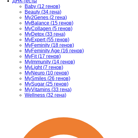
ДНК-тесты
Baby (12 генов)
Beauty (34 гена)
My2Genes (2 гена)
MyBalance (15 генов)
MyCollagen (5 генов)
MyDetox (33 гена)
MyExpert (55 генов)
MyFeminity (18 генов)
MyFeminity Age (16 генов)
MyFit (17 генов)
MyImmunity (14 генов)
MyLight (7 генов)
MyNeuro (10 генов)
MySmiles (26 генов)
MySugar (25 генов)
MyVitamins (33 гена)
Wellness (32 гена)