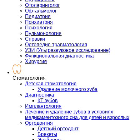
Отоларинголог
Офтальмолог
Педиатрия
Психиатрия
Психология
Пульмонология
Справки
Ортопедия-травматология
УЗИ (Ультразвуковое исследование)
Функциональная диагностика
Хирургия
Стоматология
Детская стоматология
Удаление молочного зуба
Диагностика
КТ зубов
Имплантология
Лечение и удаление зубов в условиях
медикаментозного сна для детей и взрослых
Ортодонтия
Детский ортодонт
Брекеты
Элайнеры