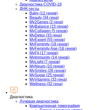
Диагностика COVID-19
ДНК-тесты
Baby (12 генов)
Beauty (34 гена)
My2Genes (2 гена)
MyBalance (15 генов)
MyCollagen (5 генов)
MyDetox (33 гена)
MyExpert (55 генов)
MyFeminity (18 генов)
MyFeminity Age (16 генов)
MyFit (17 генов)
MyImmunity (14 генов)
MyLight (7 генов)
MyNeuro (10 генов)
MySmiles (26 генов)
MySugar (25 генов)
MyVitamins (33 гена)
Wellness (32 гена)
Диагностика
Лучевая диагностика
Компьютерная томография