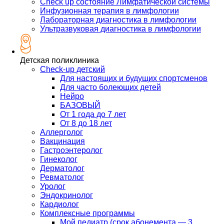
Check up состояние Лимфатической системы
Инфузионная терапия в лимфологии
Лабораторная диагностика в лимфологии
Ультразвуковая диагностика в лимфологии
Детская поликлиника
Check-up детский
Для настоящих и будущих спортсменов
Для часто болеющих детей
Нейро
БАЗОВЫЙ
От 1 года до 7 лет
От 8 до 18 лет
Аллерголог
Вакцинация
Гастроэнтеролог
Гинеколог
Дерматолог
Ревматолог
Уролог
Эндокринолог
Кардиолог
Комплексные программы
Мой педиатр (срок абонемента — 3