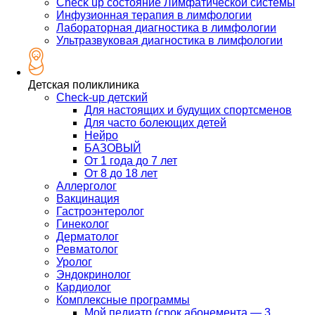
Check up состояние Лимфатической системы
Инфузионная терапия в лимфологии
Лабораторная диагностика в лимфологии
Ультразвуковая диагностика в лимфологии
Детская поликлиника
Check-up детский
Для настоящих и будущих спортсменов
Для часто болеющих детей
Нейро
БАЗОВЫЙ
От 1 года до 7 лет
От 8 до 18 лет
Аллерголог
Вакцинация
Гастроэнтеролог
Гинеколог
Дерматолог
Ревматолог
Уролог
Эндокринолог
Кардиолог
Комплексные программы
Мой педиатр (срок абонемента — 3