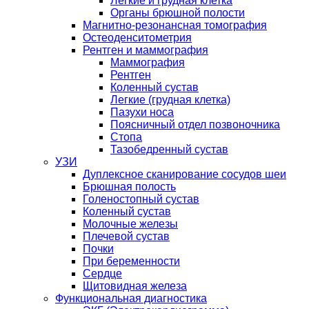
Легкие и грудная клетка
Органы брюшной полости
Магнитно-резонансная томография
Остеоденситометрия
Рентген и маммография
Маммография
Рентген
Коленный сустав
Легкие (грудная клетка)
Пазухи носа
Поясничный отдел позвоночника
Стопа
Тазобедренный сустав
УЗИ
Дуплексное сканирование сосудов шеи
Брюшная полость
Голеностопный сустав
Коленный сустав
Молочные железы
Плечевой сустав
Почки
При беременности
Сердце
Щитовидная железа
Функциональная диагностика