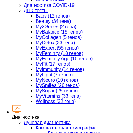
Диагностика COVID-19
ДНК-тесты
Baby (12 генов)
Beauty (34 гена)
My2Genes (2 гена)
MyBalance (15 генов)
MyCollagen (5 генов)
MyDetox (33 гена)
MyExpert (55 генов)
MyFeminity (18 генов)
MyFeminity Age (16 генов)
MyFit (17 генов)
MyImmunity (14 генов)
MyLight (7 генов)
MyNeuro (10 генов)
MySmiles (26 генов)
MySugar (25 генов)
MyVitamins (33 гена)
Wellness (32 гена)
Диагностика
Лучевая диагностика
Компьютерная томография