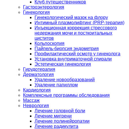
Клуб путешественников
Гастроэнтерология
Гинекология
Гинекологический мазок на флору
Интимный плазмолифтинг (PRP-терапия)
Инъекционная коррекция стрессового
недержания мочи и посткоитальных
циститов
Кольпоскопия
Пайпель-биопсия эндометрия
Профилактический осмотр у гинеколога
Установка внутриматочной спирали
Эстетическая гинекология
Гирудотерапия
Дерматология
Удаление новообразований
Удаление папиллом
Кардиология
Комплексные программы обследования
Массаж
Неврология
Лечение головной боли
Лечение мигрени
Лечение полинейропатии
Лечение радикулита