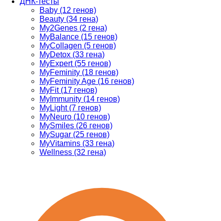
ДНК-тесты
Baby (12 генов)
Beauty (34 гена)
My2Genes (2 гена)
MyBalance (15 генов)
MyCollagen (5 генов)
MyDetox (33 гена)
MyExpert (55 генов)
MyFeminity (18 генов)
MyFeminity Age (16 генов)
MyFit (17 генов)
MyImmunity (14 генов)
MyLight (7 генов)
MyNeuro (10 генов)
MySmiles (26 генов)
MySugar (25 генов)
MyVitamins (33 гена)
Wellness (32 гена)