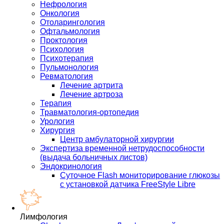
Нефрология
Онкология
Отоларингология
Офтальмология
Проктология
Психология
Психотерапия
Пульмонология
Ревматология
Лечение артрита
Лечение артроза
Терапия
Травматология-ортопедия
Урология
Хирургия
Центр амбулаторной хирургии
Экспертиза временной нетрудоспособности
(выдача больничных листов)
Эндокринология
Суточное Flash мониторирование глюкозы
с установкой датчика FreeStyle Libre
Лимфология