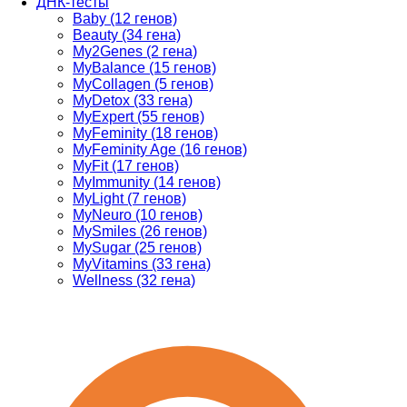
ДНК-тесты
Baby (12 генов)
Beauty (34 гена)
My2Genes (2 гена)
MyBalance (15 генов)
MyCollagen (5 генов)
MyDetox (33 гена)
MyExpert (55 генов)
MyFeminity (18 генов)
MyFeminity Age (16 генов)
MyFit (17 генов)
MyImmunity (14 генов)
MyLight (7 генов)
MyNeuro (10 генов)
MySmiles (26 генов)
MySugar (25 генов)
MyVitamins (33 гена)
Wellness (32 гена)