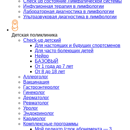
Check up состояние Лимфатической системы
Инфузионная терапия в лимфологии
Лабораторная диагностика в лимфологии
Ультразвуковая диагностика в лимфологии
Детская поликлиника
Check-up детский
Для настоящих и будущих спортсменов
Для часто болеющих детей
Нейро
БАЗОВЫЙ
От 1 года до 7 лет
От 8 до 18 лет
Аллерголог
Вакцинация
Гастроэнтеролог
Гинеколог
Дерматолог
Ревматолог
Уролог
Эндокринолог
Кардиолог
Комплексные программы
Мой педиатр (срок абонемента — 3