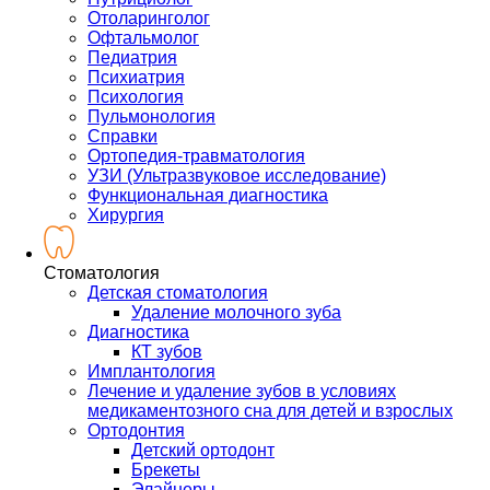
Отоларинголог
Офтальмолог
Педиатрия
Психиатрия
Психология
Пульмонология
Справки
Ортопедия-травматология
УЗИ (Ультразвуковое исследование)
Функциональная диагностика
Хирургия
Стоматология
Детская стоматология
Удаление молочного зуба
Диагностика
КТ зубов
Имплантология
Лечение и удаление зубов в условиях
медикаментозного сна для детей и взрослых
Ортодонтия
Детский ортодонт
Брекеты
Элайнеры