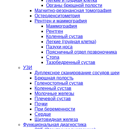
Легкие и грудная клетка
Органы брюшной полости
Магнитно-резонансная томография
Остеоденситометрия
Рентген и маммография
Маммография
Рентген
Коленный сустав
Легкие (грудная клетка)
Пазухи носа
Поясничный отдел позвоночника
Стопа
Тазобедренный сустав
УЗИ
Дуплексное сканирование сосудов шеи
Брюшная полость
Голеностопный сустав
Коленный сустав
Молочные железы
Плечевой сустав
Почки
При беременности
Сердце
Щитовидная железа
Функциональная диагностика