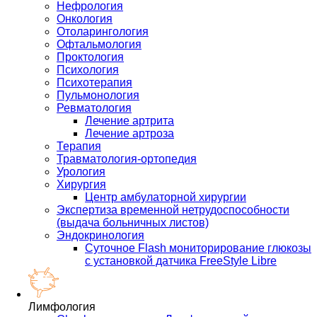
Нефрология
Онкология
Отоларингология
Офтальмология
Проктология
Психология
Психотерапия
Пульмонология
Ревматология
Лечение артрита
Лечение артроза
Терапия
Травматология-ортопедия
Урология
Хирургия
Центр амбулаторной хирургии
Экспертиза временной нетрудоспособности
(выдача больничных листов)
Эндокринология
Суточное Flash мониторирование глюкозы
с установкой датчика FreeStyle Libre
Лимфология