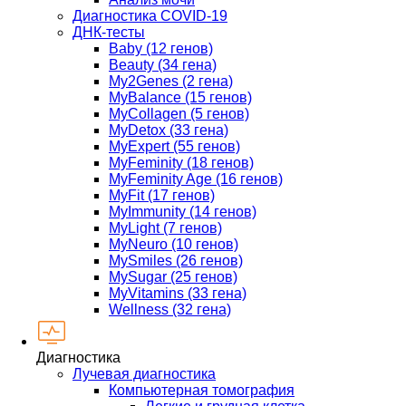
Диагностика COVID-19
ДНК-тесты
Baby (12 генов)
Beauty (34 гена)
My2Genes (2 гена)
MyBalance (15 генов)
MyCollagen (5 генов)
MyDetox (33 гена)
MyExpert (55 генов)
MyFeminity (18 генов)
MyFeminity Age (16 генов)
MyFit (17 генов)
MyImmunity (14 генов)
MyLight (7 генов)
MyNeuro (10 генов)
MySmiles (26 генов)
MySugar (25 генов)
MyVitamins (33 гена)
Wellness (32 гена)
Диагностика
Лучевая диагностика
Компьютерная томография