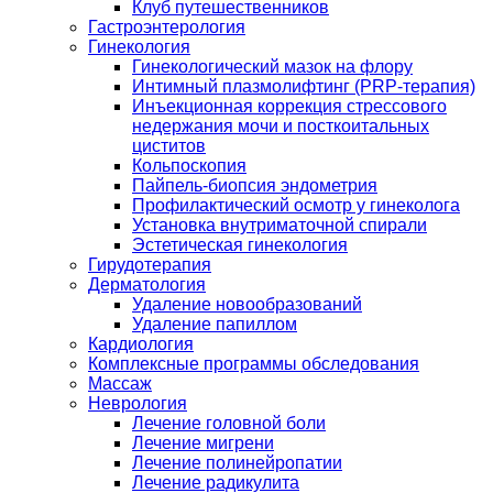
Клуб путешественников
Гастроэнтерология
Гинекология
Гинекологический мазок на флору
Интимный плазмолифтинг (PRP-терапия)
Инъекционная коррекция стрессового
недержания мочи и посткоитальных
циститов
Кольпоскопия
Пайпель-биопсия эндометрия
Профилактический осмотр у гинеколога
Установка внутриматочной спирали
Эстетическая гинекология
Гирудотерапия
Дерматология
Удаление новообразований
Удаление папиллом
Кардиология
Комплексные программы обследования
Массаж
Неврология
Лечение головной боли
Лечение мигрени
Лечение полинейропатии
Лечение радикулита