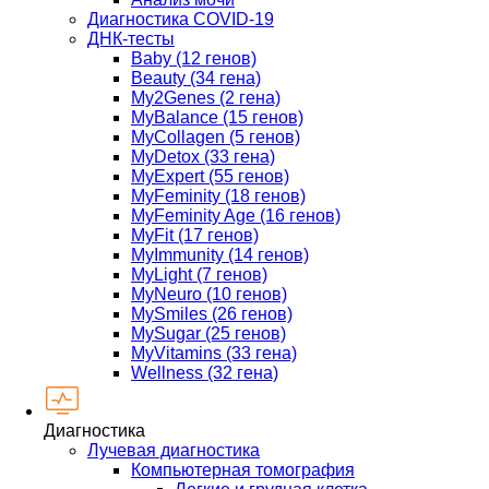
Диагностика COVID-19
ДНК-тесты
Baby (12 генов)
Beauty (34 гена)
My2Genes (2 гена)
MyBalance (15 генов)
MyCollagen (5 генов)
MyDetox (33 гена)
MyExpert (55 генов)
MyFeminity (18 генов)
MyFeminity Age (16 генов)
MyFit (17 генов)
MyImmunity (14 генов)
MyLight (7 генов)
MyNeuro (10 генов)
MySmiles (26 генов)
MySugar (25 генов)
MyVitamins (33 гена)
Wellness (32 гена)
Диагностика
Лучевая диагностика
Компьютерная томография