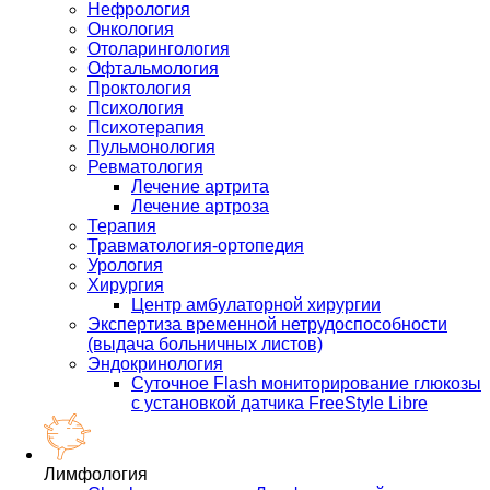
Нефрология
Онкология
Отоларингология
Офтальмология
Проктология
Психология
Психотерапия
Пульмонология
Ревматология
Лечение артрита
Лечение артроза
Терапия
Травматология-ортопедия
Урология
Хирургия
Центр амбулаторной хирургии
Экспертиза временной нетрудоспособности
(выдача больничных листов)
Эндокринология
Суточное Flash мониторирование глюкозы
с установкой датчика FreeStyle Libre
Лимфология