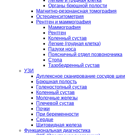
Легкие и грудная клетка
Органы брюшной полости
Магнитно-резонансная томография
Остеоденситометрия
Рентген и маммография
Маммография
Рентген
Коленный сустав
Легкие (грудная клетка)
Пазухи носа
Поясничный отдел позвоночника
Стопа
Тазобедренный сустав
УЗИ
Дуплексное сканирование сосудов шеи
Брюшная полость
Голеностопный сустав
Коленный сустав
Молочные железы
Плечевой сустав
Почки
При беременности
Сердце
Щитовидная железа
Функциональная диагностика