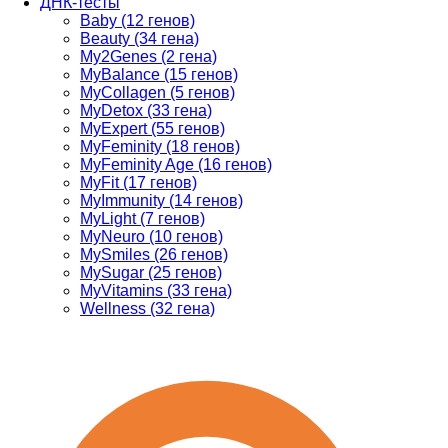
ДНК-тесты
Baby (12 генов)
Beauty (34 гена)
My2Genes (2 гена)
MyBalance (15 генов)
MyCollagen (5 генов)
MyDetox (33 гена)
MyExpert (55 генов)
MyFeminity (18 генов)
MyFeminity Age (16 генов)
MyFit (17 генов)
MyImmunity (14 генов)
MyLight (7 генов)
MyNeuro (10 генов)
MySmiles (26 генов)
MySugar (25 генов)
MyVitamins (33 гена)
Wellness (32 гена)