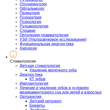
Отоларинголог
Офтальмолог
Педиатрия
Психиатрия
Психология
Пульмонология
Справки
Ортопедия-травматология
УЗИ (Ультразвуковое исследование)
Функциональная диагностика
Хирургия
Стоматология
Детская стоматология
Удаление молочного зуба
Диагностика
КТ зубов
Имплантология
Лечение и удаление зубов в условиях
медикаментозного сна для детей и взрослых
Ортодонтия
Детский ортодонт
Брекеты
Элайнеры