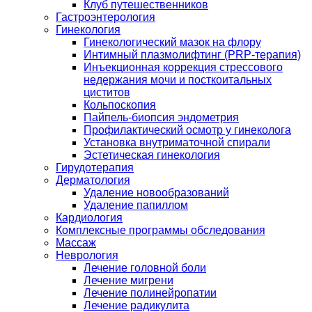
Клуб путешественников
Гастроэнтерология
Гинекология
Гинекологический мазок на флору
Интимный плазмолифтинг (PRP-терапия)
Инъекционная коррекция стрессового
недержания мочи и посткоитальных
циститов
Кольпоскопия
Пайпель-биопсия эндометрия
Профилактический осмотр у гинеколога
Установка внутриматочной спирали
Эстетическая гинекология
Гирудотерапия
Дерматология
Удаление новообразований
Удаление папиллом
Кардиология
Комплексные программы обследования
Массаж
Неврология
Лечение головной боли
Лечение мигрени
Лечение полинейропатии
Лечение радикулита