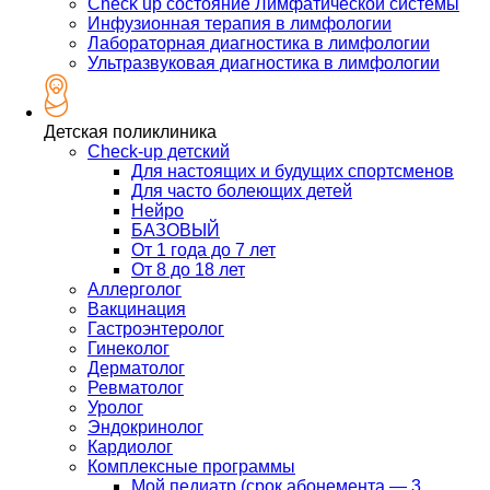
Check up состояние Лимфатической системы
Инфузионная терапия в лимфологии
Лабораторная диагностика в лимфологии
Ультразвуковая диагностика в лимфологии
Детская поликлиника
Check-up детский
Для настоящих и будущих спортсменов
Для часто болеющих детей
Нейро
БАЗОВЫЙ
От 1 года до 7 лет
От 8 до 18 лет
Аллерголог
Вакцинация
Гастроэнтеролог
Гинеколог
Дерматолог
Ревматолог
Уролог
Эндокринолог
Кардиолог
Комплексные программы
Мой педиатр (срок абонемента — 3