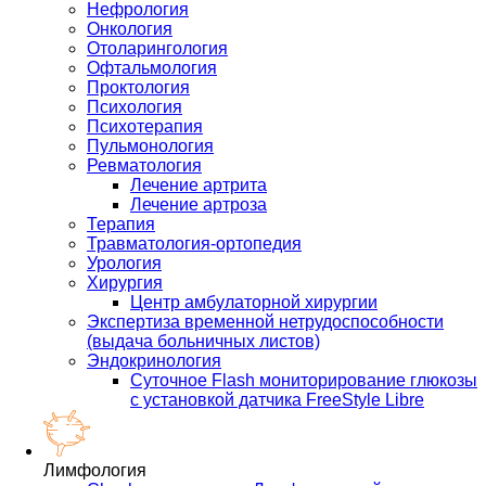
Нефрология
Онкология
Отоларингология
Офтальмология
Проктология
Психология
Психотерапия
Пульмонология
Ревматология
Лечение артрита
Лечение артроза
Терапия
Травматология-ортопедия
Урология
Хирургия
Центр амбулаторной хирургии
Экспертиза временной нетрудоспособности
(выдача больничных листов)
Эндокринология
Суточное Flash мониторирование глюкозы
с установкой датчика FreeStyle Libre
Лимфология