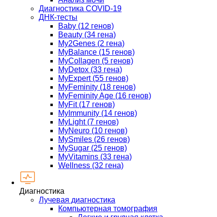
Диагностика COVID-19
ДНК-тесты
Baby (12 генов)
Beauty (34 гена)
My2Genes (2 гена)
MyBalance (15 генов)
MyCollagen (5 генов)
MyDetox (33 гена)
MyExpert (55 генов)
MyFeminity (18 генов)
MyFeminity Age (16 генов)
MyFit (17 генов)
MyImmunity (14 генов)
MyLight (7 генов)
MyNeuro (10 генов)
MySmiles (26 генов)
MySugar (25 генов)
MyVitamins (33 гена)
Wellness (32 гена)
Диагностика
Лучевая диагностика
Компьютерная томография