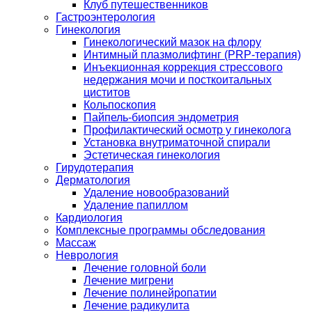
Клуб путешественников
Гастроэнтерология
Гинекология
Гинекологический мазок на флору
Интимный плазмолифтинг (PRP-терапия)
Инъекционная коррекция стрессового
недержания мочи и посткоитальных
циститов
Кольпоскопия
Пайпель-биопсия эндометрия
Профилактический осмотр у гинеколога
Установка внутриматочной спирали
Эстетическая гинекология
Гирудотерапия
Дерматология
Удаление новообразований
Удаление папиллом
Кардиология
Комплексные программы обследования
Массаж
Неврология
Лечение головной боли
Лечение мигрени
Лечение полинейропатии
Лечение радикулита