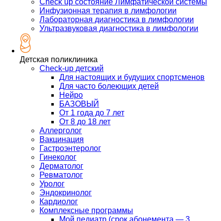
Check up состояние Лимфатической системы
Инфузионная терапия в лимфологии
Лабораторная диагностика в лимфологии
Ультразвуковая диагностика в лимфологии
Детская поликлиника
Check-up детский
Для настоящих и будущих спортсменов
Для часто болеющих детей
Нейро
БАЗОВЫЙ
От 1 года до 7 лет
От 8 до 18 лет
Аллерголог
Вакцинация
Гастроэнтеролог
Гинеколог
Дерматолог
Ревматолог
Уролог
Эндокринолог
Кардиолог
Комплексные программы
Мой педиатр (срок абонемента — 3