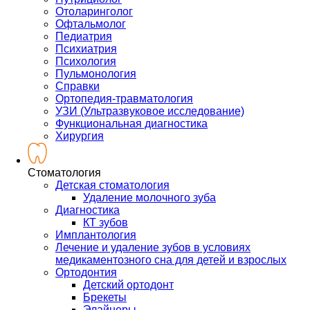
Отоларинголог
Офтальмолог
Педиатрия
Психиатрия
Психология
Пульмонология
Справки
Ортопедия-травматология
УЗИ (Ультразвуковое исследование)
Функциональная диагностика
Хирургия
Стоматология
Детская стоматология
Удаление молочного зуба
Диагностика
КТ зубов
Имплантология
Лечение и удаление зубов в условиях
медикаментозного сна для детей и взрослых
Ортодонтия
Детский ортодонт
Брекеты
Элайнеры