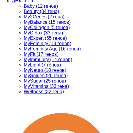
ДНК-тесты
Baby (12 генов)
Beauty (34 гена)
My2Genes (2 гена)
MyBalance (15 генов)
MyCollagen (5 генов)
MyDetox (33 гена)
MyExpert (55 генов)
MyFeminity (18 генов)
MyFeminity Age (16 генов)
MyFit (17 генов)
MyImmunity (14 генов)
MyLight (7 генов)
MyNeuro (10 генов)
MySmiles (26 генов)
MySugar (25 генов)
MyVitamins (33 гена)
Wellness (32 гена)