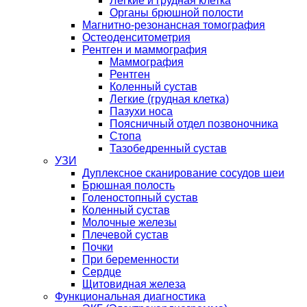
Легкие и грудная клетка
Органы брюшной полости
Магнитно-резонансная томография
Остеоденситометрия
Рентген и маммография
Маммография
Рентген
Коленный сустав
Легкие (грудная клетка)
Пазухи носа
Поясничный отдел позвоночника
Стопа
Тазобедренный сустав
УЗИ
Дуплексное сканирование сосудов шеи
Брюшная полость
Голеностопный сустав
Коленный сустав
Молочные железы
Плечевой сустав
Почки
При беременности
Сердце
Щитовидная железа
Функциональная диагностика