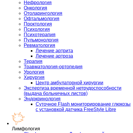
Нефрология
Онкология
Отоларингология
Офтальмология
Проктология
Психология
Психотерапия
Пульмонология
Ревматология
Лечение артрита
Лечение артроза
Терапия
Травматология-ортопедия
Урология
Хирургия
Центр амбулаторной хирургии
Экспертиза временной нетрудоспособности
(выдача больничных листов)
Эндокринология
Суточное Flash мониторирование глюкозы
с установкой датчика FreeStyle Libre
Лимфология