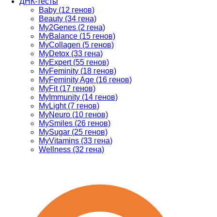
ДНК-тесты
Baby (12 генов)
Beauty (34 гена)
My2Genes (2 гена)
MyBalance (15 генов)
MyCollagen (5 генов)
MyDetox (33 гена)
MyExpert (55 генов)
MyFeminity (18 генов)
MyFeminity Age (16 генов)
MyFit (17 генов)
MyImmunity (14 генов)
MyLight (7 генов)
MyNeuro (10 генов)
MySmiles (26 генов)
MySugar (25 генов)
MyVitamins (33 гена)
Wellness (32 гена)