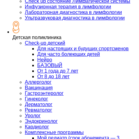
Check up состояние Лимфатической системы
Инфузионная терапия в лимфологии
Лабораторная диагностика в лимфологии
Ультразвуковая диагностика в лимфологии
Детская поликлиника
Check-up детский
Для настоящих и будущих спортсменов
Для часто болеющих детей
Нейро
БАЗОВЫЙ
От 1 года до 7 лет
От 8 до 18 лет
Аллерголог
Вакцинация
Гастроэнтеролог
Гинеколог
Дерматолог
Ревматолог
Уролог
Эндокринолог
Кардиолог
Комплексные программы
Мой педиатр (срок абонемента — 3