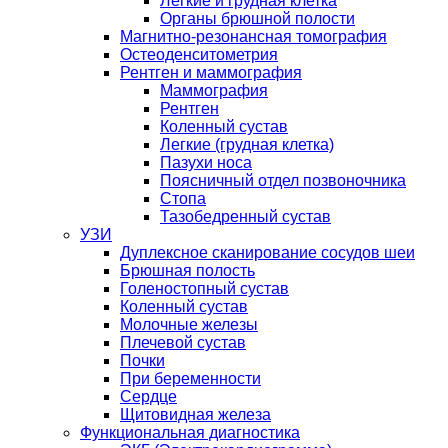
Легкие и грудная клетка
Органы брюшной полости
Магнитно-резонансная томография
Остеоденситометрия
Рентген и маммография
Маммография
Рентген
Коленный сустав
Легкие (грудная клетка)
Пазухи носа
Поясничный отдел позвоночника
Стопа
Тазобедренный сустав
УЗИ
Дуплексное сканирование сосудов шеи
Брюшная полость
Голеностопный сустав
Коленный сустав
Молочные железы
Плечевой сустав
Почки
При беременности
Сердце
Щитовидная железа
Функциональная диагностика