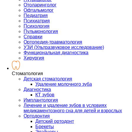
Отоларинголог
Офтальмолог
Педиатрия
Психиатрия
Психология
Пульмонология
Справки
Ортопедия-травматология
УЗИ (Ультразвуковое исследование)
Функциональная диагностика
Хирургия
Стоматология
Детская стоматология
Удаление молочного зуба
Диагностика
КТ зубов
Имплантология
Лечение и удаление зубов в условиях
медикаментозного сна для детей и взрослых
Ортодонтия
Детский ортодонт
Брекеты
Элайнеры