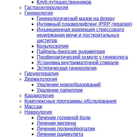
Клуб путешественников
Гастроэнтерология
Гинекология
Гинекологический мазок на флору
Интимный плазмолифтинг (PRP-терапия)
Инъекционная коррекция стрессового
недержания мочи и посткоитальных
циститов
Кольпоскопия
Пайпель-биопсия эндометрия
Профилактический осмотр у гинеколога
Установка внутриматочной спирали
Эстетическая гинекология
Гирудотерапия
Дерматология
Удаление новообразований
Удаление папиллом
Кардиология
Комплексные программы обследования
Массаж
Неврология
Лечение головной боли
Лечение мигрени
Лечение полинейропатии
Лечение радикулита