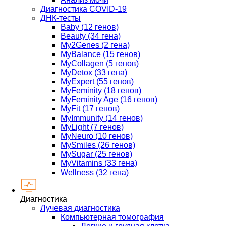
Диагностика COVID-19
ДНК-тесты
Baby (12 генов)
Beauty (34 гена)
My2Genes (2 гена)
MyBalance (15 генов)
MyCollagen (5 генов)
MyDetox (33 гена)
MyExpert (55 генов)
MyFeminity (18 генов)
MyFeminity Age (16 генов)
MyFit (17 генов)
MyImmunity (14 генов)
MyLight (7 генов)
MyNeuro (10 генов)
MySmiles (26 генов)
MySugar (25 генов)
MyVitamins (33 гена)
Wellness (32 гена)
Диагностика
Лучевая диагностика
Компьютерная томография