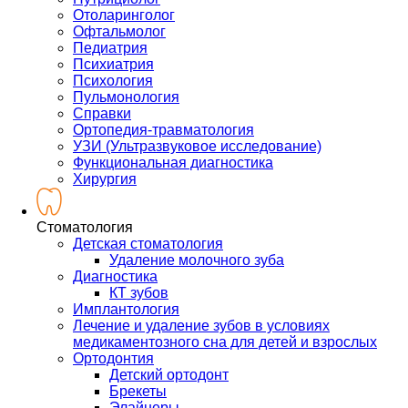
Отоларинголог
Офтальмолог
Педиатрия
Психиатрия
Психология
Пульмонология
Справки
Ортопедия-травматология
УЗИ (Ультразвуковое исследование)
Функциональная диагностика
Хирургия
Стоматология
Детская стоматология
Удаление молочного зуба
Диагностика
КТ зубов
Имплантология
Лечение и удаление зубов в условиях
медикаментозного сна для детей и взрослых
Ортодонтия
Детский ортодонт
Брекеты
Элайнеры