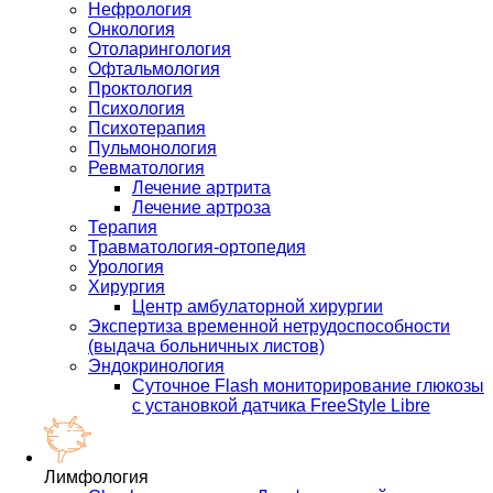
Нефрология
Онкология
Отоларингология
Офтальмология
Проктология
Психология
Психотерапия
Пульмонология
Ревматология
Лечение артрита
Лечение артроза
Терапия
Травматология-ортопедия
Урология
Хирургия
Центр амбулаторной хирургии
Экспертиза временной нетрудоспособности
(выдача больничных листов)
Эндокринология
Суточное Flash мониторирование глюкозы
с установкой датчика FreeStyle Libre
Лимфология