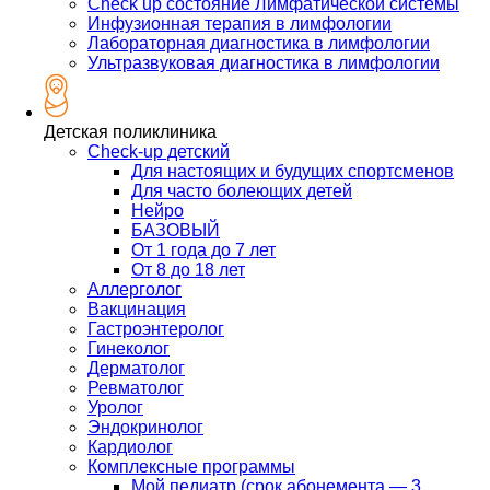
Check up состояние Лимфатической системы
Инфузионная терапия в лимфологии
Лабораторная диагностика в лимфологии
Ультразвуковая диагностика в лимфологии
Детская поликлиника
Check-up детский
Для настоящих и будущих спортсменов
Для часто болеющих детей
Нейро
БАЗОВЫЙ
От 1 года до 7 лет
От 8 до 18 лет
Аллерголог
Вакцинация
Гастроэнтеролог
Гинеколог
Дерматолог
Ревматолог
Уролог
Эндокринолог
Кардиолог
Комплексные программы
Мой педиатр (срок абонемента — 3