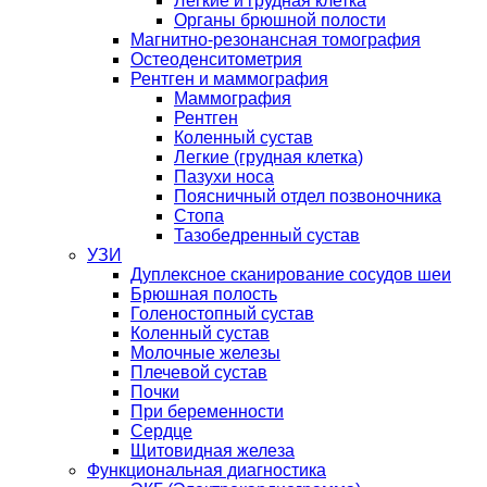
Легкие и грудная клетка
Органы брюшной полости
Магнитно-резонансная томография
Остеоденситометрия
Рентген и маммография
Маммография
Рентген
Коленный сустав
Легкие (грудная клетка)
Пазухи носа
Поясничный отдел позвоночника
Стопа
Тазобедренный сустав
УЗИ
Дуплексное сканирование сосудов шеи
Брюшная полость
Голеностопный сустав
Коленный сустав
Молочные железы
Плечевой сустав
Почки
При беременности
Сердце
Щитовидная железа
Функциональная диагностика