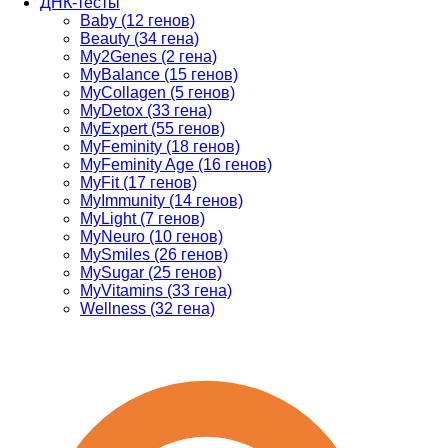
ДНК-тесты
Baby (12 генов)
Beauty (34 гена)
My2Genes (2 гена)
MyBalance (15 генов)
MyCollagen (5 генов)
MyDetox (33 гена)
MyExpert (55 генов)
MyFeminity (18 генов)
MyFeminity Age (16 генов)
MyFit (17 генов)
MyImmunity (14 генов)
MyLight (7 генов)
MyNeuro (10 генов)
MySmiles (26 генов)
MySugar (25 генов)
MyVitamins (33 гена)
Wellness (32 гена)