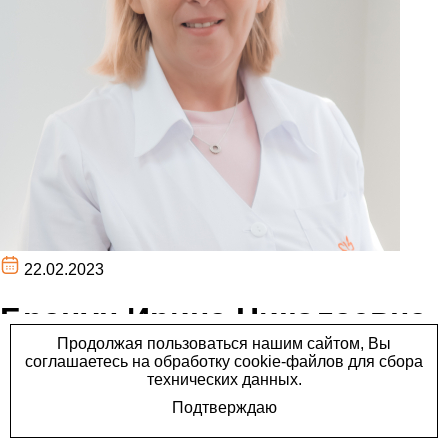
22.02.2023
Брацун Ирина Николаевна
врач-гастроэнтеролог,
терапевт со стажем 29 лет.
Наш врач! Брацун Ирина Николаевна врач-