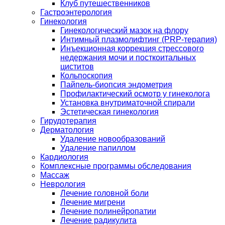
Клуб путешественников
Гастроэнтерология
Гинекология
Гинекологический мазок на флору
Интимный плазмолифтинг (PRP-терапия)
Инъекционная коррекция стрессового
недержания мочи и посткоитальных
циститов
Кольпоскопия
Пайпель-биопсия эндометрия
Профилактический осмотр у гинеколога
Установка внутриматочной спирали
Эстетическая гинекология
Гирудотерапия
Дерматология
Удаление новообразований
Удаление папиллом
Кардиология
Комплексные программы обследования
Массаж
Неврология
Лечение головной боли
Лечение мигрени
Лечение полинейропатии
Лечение радикулита