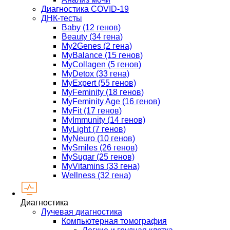
Диагностика COVID-19
ДНК-тесты
Baby (12 генов)
Beauty (34 гена)
My2Genes (2 гена)
MyBalance (15 генов)
MyCollagen (5 генов)
MyDetox (33 гена)
MyExpert (55 генов)
MyFeminity (18 генов)
MyFeminity Age (16 генов)
MyFit (17 генов)
MyImmunity (14 генов)
MyLight (7 генов)
MyNeuro (10 генов)
MySmiles (26 генов)
MySugar (25 генов)
MyVitamins (33 гена)
Wellness (32 гена)
Диагностика
Лучевая диагностика
Компьютерная томография