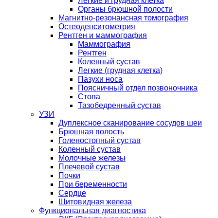
Легкие и грудная клетка
Органы брюшной полости
Магнитно-резонансная томография
Остеоденситометрия
Рентген и маммография
Маммография
Рентген
Коленный сустав
Легкие (грудная клетка)
Пазухи носа
Поясничный отдел позвоночника
Стопа
Тазобедренный сустав
УЗИ
Дуплексное сканирование сосудов шеи
Брюшная полость
Голеностопный сустав
Коленный сустав
Молочные железы
Плечевой сустав
Почки
При беременности
Сердце
Щитовидная железа
Функциональная диагностика