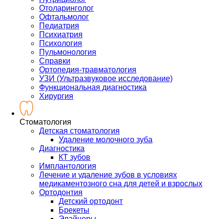
Отоларинголог
Офтальмолог
Педиатрия
Психиатрия
Психология
Пульмонология
Справки
Ортопедия-травматология
УЗИ (Ультразвуковое исследование)
Функциональная диагностика
Хирургия
Стоматология
Детская стоматология
Удаление молочного зуба
Диагностика
КТ зубов
Имплантология
Лечение и удаление зубов в условиях
медикаментозного сна для детей и взрослых
Ортодонтия
Детский ортодонт
Брекеты
Элайнеры