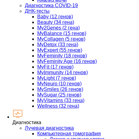
Диагностика COVID-19
ДНК-тесты
Baby (12 генов)
Beauty (34 гена)
My2Genes (2 гена)
MyBalance (15 генов)
MyCollagen (5 генов)
MyDetox (33 гена)
MyExpert (55 генов)
MyFeminity (18 генов)
MyFeminity Age (16 генов)
MyFit (17 генов)
MyImmunity (14 генов)
MyLight (7 генов)
MyNeuro (10 генов)
MySmiles (26 генов)
MySugar (25 генов)
MyVitamins (33 гена)
Wellness (32 гена)
Диагностика
Лучевая диагностика
Компьютерная томография