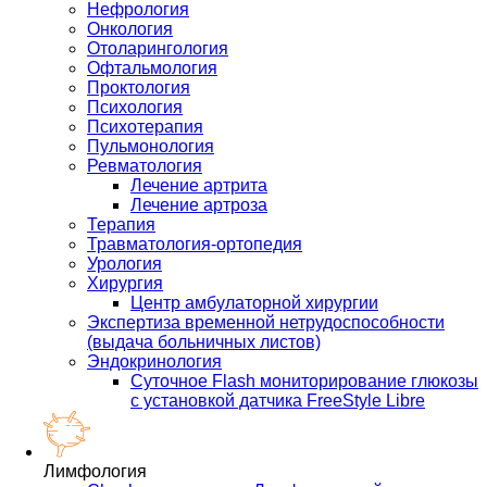
Нефрология
Онкология
Отоларингология
Офтальмология
Проктология
Психология
Психотерапия
Пульмонология
Ревматология
Лечение артрита
Лечение артроза
Терапия
Травматология-ортопедия
Урология
Хирургия
Центр амбулаторной хирургии
Экспертиза временной нетрудоспособности
(выдача больничных листов)
Эндокринология
Суточное Flash мониторирование глюкозы
с установкой датчика FreeStyle Libre
Лимфология