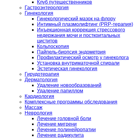
Клуб путешественников
Гастроэнтерология
Гинекология
Гинекологический мазок на флору
Интимный плазмолифтинг (PRP-терапия)
Инъекционная коррекция стрессового
недержания мочи и посткоитальных
циститов
Кольпоскопия
Пайпель-биопсия эндометрия
Профилактический осмотр у гинеколога
Установка внутриматочной спирали
Эстетическая гинекология
Гирудотерапия
Дерматология
Удаление новообразований
Удаление папиллом
Кардиология
Комплексные программы обследования
Массаж
Неврология
Лечение головной боли
Лечение мигрени
Лечение полинейропатии
Лечение радикулита