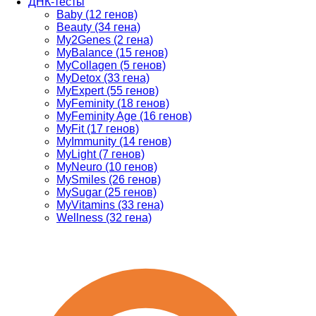
ДНК-тесты
Baby (12 генов)
Beauty (34 гена)
My2Genes (2 гена)
MyBalance (15 генов)
MyCollagen (5 генов)
MyDetox (33 гена)
MyExpert (55 генов)
MyFeminity (18 генов)
MyFeminity Age (16 генов)
MyFit (17 генов)
MyImmunity (14 генов)
MyLight (7 генов)
MyNeuro (10 генов)
MySmiles (26 генов)
MySugar (25 генов)
MyVitamins (33 гена)
Wellness (32 гена)