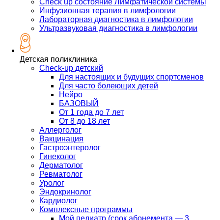
Check up состояние Лимфатической системы
Инфузионная терапия в лимфологии
Лабораторная диагностика в лимфологии
Ультразвуковая диагностика в лимфологии
Детская поликлиника
Check-up детский
Для настоящих и будущих спортсменов
Для часто болеющих детей
Нейро
БАЗОВЫЙ
От 1 года до 7 лет
От 8 до 18 лет
Аллерголог
Вакцинация
Гастроэнтеролог
Гинеколог
Дерматолог
Ревматолог
Уролог
Эндокринолог
Кардиолог
Комплексные программы
Мой педиатр (срок абонемента — 3